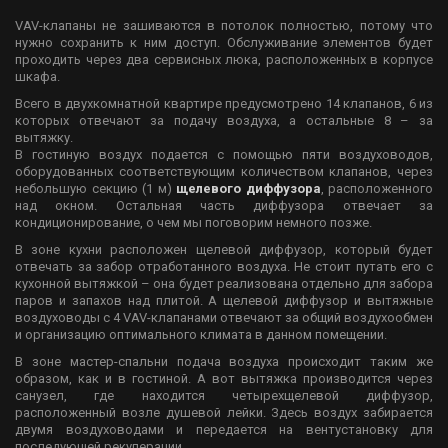
VAV-клапаны не зашиваются в потолок полностью, потому что
нужно сохранить к ним доступ. Обслуживание элементов будет
проходить через два сервисных люка, расположенных в корпусе
шкафа.
Всего в двухкомнатной квартире предусмотрено 14 клапанов, 6 из
которых отвечают за подачу воздуха, а остальные 8 – за
вытяжку.
В гостиную воздух подается с помощью пяти воздуховодов,
оборудованных соответствующим количеством клапанов, через
небольшую секцию (1 м)
щелевого диффузора
, расположенного
над окном. Остальная часть диффузора отвечает за
кондиционирование, о чем мы поговорим немного позже.
В зоне кухни расположен щелевой диффузор, который будет
отвечать за забор отработанного воздуха. Не стоит путать его с
кухонной вытяжкой – она будет реализована отдельно для забора
паров и запахов над плитой. А щелевой диффузор и вытяжные
воздуховоды с 4 VAV-клапанами отвечают за общий воздухообмен
и организацию оптимального климата в данном помещении.
В зоне мастер-спальни подача воздуха происходит таким же
образом, как и в гостиной. А вот вытяжка производится через
санузел, где находится четырехщелевой диффузор,
расположенный возле душевой лейки. Здесь воздух забирается
двумя воздуховодами и передается на вентустановку для
последующей рекуперации.