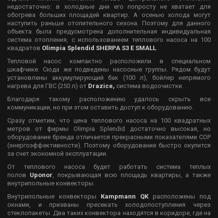
недостаточно: в холодные дни его попросту не хватает для
обогрева больших площадей квартир. А осенью холода могут
наступить раньше отопительного сезона. Поэтому для данного
объекта была предусмотрена дополнительная индивидуальная
система отопления, с использованием теплового насоса на 100
квадратов
Olimpia Splendid SHERPA S3 E SMALL
.
Тепловой насос компактно расположили в специальном
шкафчике. Сюда же подведены насосные группы. Рядом будут
установлены аккумулирующий бак (100 л), бойлер непрямого
нагрева для ГВС (250 л) от
Drazice,
система водоочистки.
Благодаря такому расположению удалось скрыть все
коммуникации, но при этом оставить доступ к оборудованию.
Сразу отметим, что цена теплового насоса на 100 квадратных
метров от фирмы Olimpia Splendid достаточно высокая, но
оборудование бренда отличается прекрасными показателями COP
(энергоэффективности). Поэтому оборудование быстро окупится
за счет экономной эксплуатации.
От теплового насоса будет работать система теплых
полов
Uponor
, покрывающая всю площадь квартиры, а также
внутрипольные конвекторы.
Внутрипольные конвекторы
Kampmann QK
расположены под
окнами, и призваны пресекать холодопоступления через
стеклопакеты. Два таких конвектора находятся в коридоре, где на