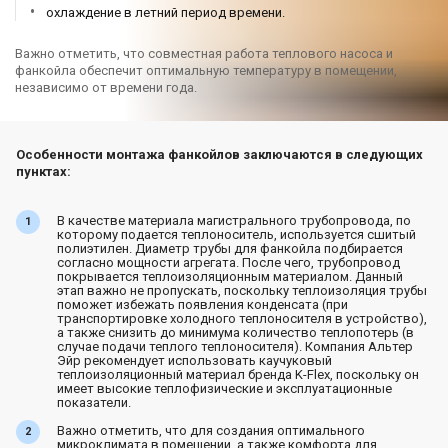
охлаждение в летний период времени.
Важно отметить, что совместная работа теплового насоса и
фанкойла обеспечит оптимальную температуру в помещении,
независимо от времени года.
Особенности монтажа фанкойлов заключаются в следующих
пунктах:
В качестве материала магистрального трубопровода, по
которому подается теплоноситель, используется сшитый
полиэтилен. Диаметр трубы для фанкойла подбирается
согласно мощности агрегата. После чего, трубопровод
покрывается теплоизоляционным материалом. Данный
этап важно не пропускать, поскольку теплоизоляция трубы
поможет избежать появления конденсата (при
транспортировке холодного теплоносителя в устройство),
а также снизить до минимума количество теплопотерь (в
случае подачи теплого теплоносителя). Компания Альтер
Эйр рекомендует использовать каучуковый
теплоизоляционный материал бренда K-Flex, поскольку он
имеет высокие теплофизические и эксплуатационные
показатели.
Важно отметить, что для создания оптимального
микроклимата в помещении, а также комфорта для