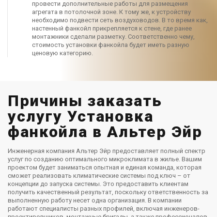
провести дополнительные работы для размещения
агрегата в потолочной зоне. К тому же, к устройству
необходимо подвести сеть воздуховодов. В то время как,
настенный фанкойл прикрепляется к стене, где ранее
монтажники сделали разметку. Соответственно чему,
стоимость установки фанкойла будет иметь разную
ценовую категорию.
Причины заказать
услугу Установка
фанкойла в Альтер Эйр
Инженерная компания Альтер Эйр предоставляет полный спектр
услуг по созданию оптимального микроклимата в жилье. Вашим
проектом будет заниматься опытная и единая команда, которая
сможет реализовать климатические системы под ключ – от
концепции до запуска системы. Это предоставить клиентам
получить качественный результат, поскольку ответственность за
выполненную работу несет одна организация. В компании
работают специалисты разных профилей, включая инженеров-
проектировщиков, монтажные бригады, а также профессионалов