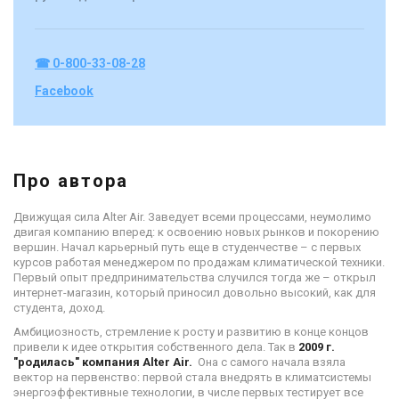
☎ 0-800-33-08-28
Facebook
Про автора
Движущая сила Alter Air. Заведует всеми процессами, неумолимо
двигая компанию вперед: к освоению новых рынков и покорению
вершин. Начал карьерный путь еще в студенчестве – с первых
курсов работая менеджером по продажам климатической техники.
Первый опыт предпринимательства случился тогда же – открыл
интернет-магазин, который приносил довольно высокий, как для
студента, доход.
Амбициозность, стремление к росту и развитию в конце концов
привели к идее открытия собственного дела. Так в
2009 г.
"родилась" компания Alter Air.
Она с самого начала взяла
вектор на первенство: первой стала внедрять в климатсистемы
энергоэффективные технологии, в числе первых тестирует все