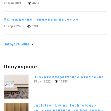
26 мая 2024
4659
Охлаждение тепловым насосом
15 апр 2024
5791
Загрузить еще
Популярное
Низкотемпературное отопление
25 окт 2022
15853
Jablotron Living Technology -
чешская вентиляция для дома и