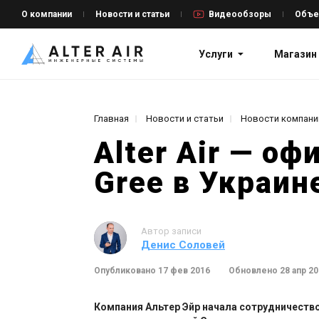
О компании
Новости и статьи
Видеообзоры
Объе
Услуги
Магазин
Главная
Новости и статьи
Новости компани
Alter Air — о
Gree в Украин
Автор записи
Денис Соловей
Опубликовано 17 фев 2016
Обновлено 28 апр 2
Компания Альтер Эйр начала сотрудничеств