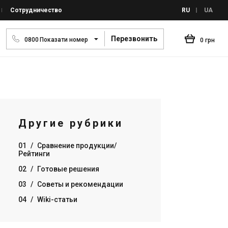
Сотрудничество
RU
UA
Перезвонить
0
8
0
0
Показати номер
0 грн
Другие рубрики
01
/
Сравнение продукции/
Рейтинги
02
/
Готовые решения
03
/
Советы и рекомендации
04
/
Wiki-статьи