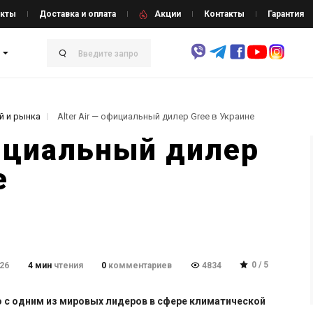
кты
Доставка и оплата
Акции
Контакты
Гарантия
й и рынка
Alter Air — официальный дилер Gree в Украине
фициальный дилер
е
0 / 5
026
4 мин
чтения
0
комментариев
4834
о с одним из мировых лидеров в сфере климатической