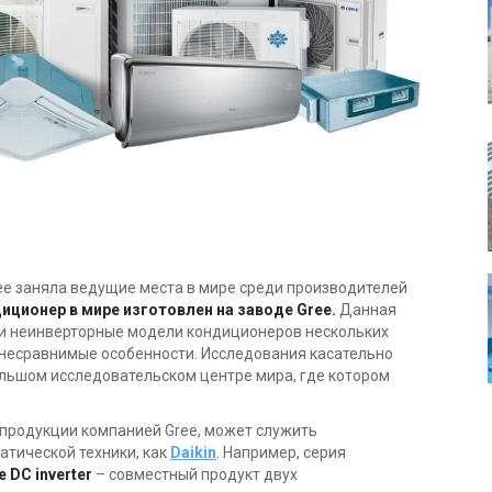
ee заняла ведущие места в мире среди производителей
иционер в мире изготовлен на заводе Gree.
Данная
к и неинверторные модели кондиционеров нескольких
м несравнимые особенности. Исследования касательно
ольшом исследовательском центре мира, где котором
продукции компанией Gree, может служить
атической техники, как
Daikin
. Например, серия
 DC inverter
–
совместный продукт двух