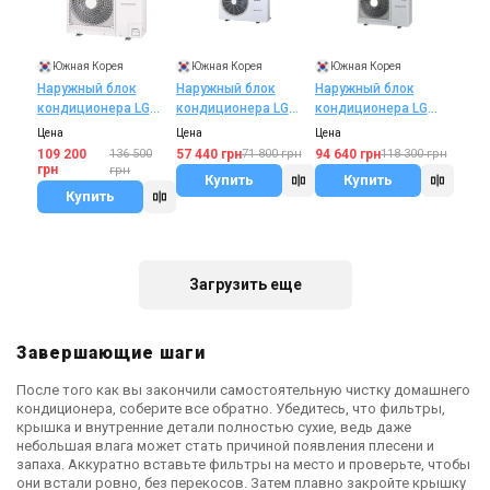
Южная Корея
Южная Корея
Южная Корея
Наружный блок
Наружный блок
Наружный блок
кондиционера LG
кондиционера LG
кондиционера LG
MU5M30
Multi F MU2R15
MU4M25.U44R0
Цена
Цена
Цена
57 440 грн
94 640 грн
109 200
136 500
71 800 грн
118 300 грн
грн
грн
Купить
Купить
Купить
В наличии
Оставить отзыв
Акция
Загрузить еще
Завершающие шаги
Япония
Наружный блок
После того как вы закончили самостоятельную чистку домашнего
кондиционера
кондиционера, соберите все обратно. Убедитесь, что фильтры,
Mitsubishi Electric
крышка и внутренние детали полностью сухие, ведь даже
Цена
PUMY-P
небольшая влага может стать причиной появления плесени и
325 206
382 595
запаха. Аккуратно вставьте фильтры на место и проверьте, чтобы
грн
грн
они встали ровно, без перекосов. Затем плавно закройте крышку