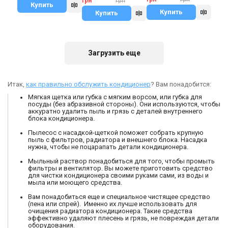
грн
грн
Купить
Купить
Купить
(1)
(1)
В наличии
В наличии
Загрузить еще
Итак,
как правильно обслужить кондиционер
? Вам понадобится:
Япония
Китай
Мягкая щетка или губка с мягким ворсом, или губка для
Тепловой насос
Настенный
посуды (без абразивной стороны). Они используются, чтобы
воздух-воздух
кондиционер Fischer
аккуратно удалить пыль и грязь с деталей внутреннего
Panasonic CS-
FI/FO-09AON
блока кондиционера.
Цена
Цена
Z25ZKEW/CU-Z25ZKE
64 535 грн
11 151 грн
12 934 грн
Пылесос с насадкой-щеткой поможет собрать крупную
пыль с фильтров, радиатора и внешнего блока. Насадка
Купить
Купить
нужна, чтобы не поцарапать детали кондиционера.
Мыльный раствор понадобиться для того, чтобы промыть
фильтры и вентилятор. Вы можете приготовить средство
для чистки кондиционера своими руками сами, из воды и
мыла или моющего средства.
Вам понадобиться еще и специальное чистящее средство
(пена или спрей). Именно их лучше использовать для
очищения радиатора кондиционера. Такие средства
эффективно удаляют плесень и грязь, не повреждая детали
оборудования.