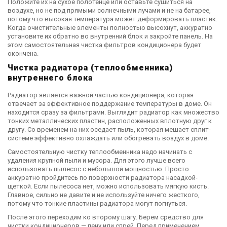
Положите их на сухое полотенце или оставьте сушиться на
воздухе, но не под прямыми солнечными лучами и не на батарее,
потому что высокая температура может деформировать пластик.
Когда очистительные элементы полностью высохнут, аккуратно
установите их обратно во внутренний блок и закройте панель. На
этом самостоятельная чистка фильтров кондиционера
будет
окончена.
Чистка радиатора (теплообменника)
внутреннего блока
Радиатор является важной частью кондиционера, которая
отвечает за эффективное поддержание температуры в доме. Он
находится сразу за фильтрами. Выглядит радиатор как множество
тонких металлических пластин, расположенных вплотную друг к
другу. Со временем на них оседает пыль, которая мешает сплит-
системе эффективно охлаждать или обогревать воздух в доме.
Самостоятельную чистку теплообменника надо начинать с
удаления крупной пыли и мусора. Для этого лучше всего
использовать пылесос с небольшой мощностью. Просто
аккуратно пройдитесь по поверхности радиатора насадкой-
щеткой. Если пылесоса нет, можно использовать мягкую кисть.
Главное, сильно не давите и не используйте ничего жесткого,
потому что тонкие пластины радиатора могут погнуться.
После этого переходим ко второму шагу. Берем средство для
чистки кондиционеров — пену или спрей. Перед применением