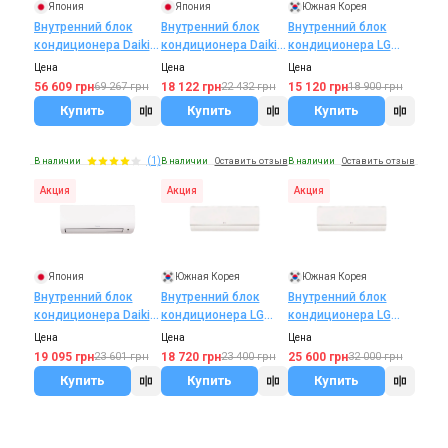
Япония
Япония
Южная Корея
Внутренний блок
Внутренний блок
Внутренний блок
кондиционера Daikin
кондиционера Daikin
кондиционера LG
FXAQ-A
FTXP20N
MJ07PC
Цена
Цена
Цена
56 609 грн
18 122 грн
15 120 грн
69 267 грн
22 432 грн
18 900 грн
Купить
Купить
Купить
(1)
В наличии
В наличии
Оставить отзыв
В наличии
Оставить отзыв
Акция
Акция
Акция
Япония
Южная Корея
Южная Корея
Внутренний блок
Внутренний блок
Внутренний блок
кондиционера Daikin
кондиционера LG
кондиционера LG
FTXP25N
MJ15PC
MJ24PC
Цена
Цена
Цена
19 095 грн
18 720 грн
25 600 грн
23 601 грн
23 400 грн
32 000 грн
Купить
Купить
Купить
В наличии
Оставить отзыв