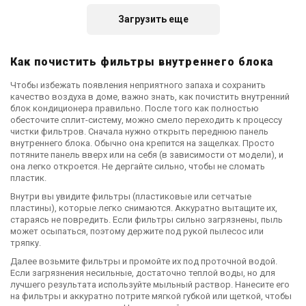
Акция
Загрузить еще
Как почистить фильтры внутреннего блока
Южная Корея
Внутренний блок
Чтобы избежать появления неприятного запаха и сохранить
кондиционера LG
качество воздуха в доме, важно знать, как почистить внутренний
MJ18PC
блок кондиционера правильно. После того как полностью
Цена
обесточите сплит-систему, можно смело переходить к процессу
22 240 грн
27 800 грн
чистки фильтров. Сначала нужно открыть переднюю панель
Купить
внутреннего блока. Обычно она крепится на защелках. Просто
потяните панель вверх или на себя (в зависимости от модели), и
она легко откроется. Не дергайте сильно, чтобы не сломать
пластик.
Внутри вы увидите фильтры (пластиковые или сетчатые
пластины), которые легко снимаются. Аккуратно вытащите их,
стараясь не повредить. Если фильтры сильно загрязнены, пыль
может осыпаться, поэтому держите под рукой пылесос или
тряпку.
Далее возьмите фильтры и промойте их под проточной водой.
Если загрязнения несильные, достаточно теплой воды, но для
лучшего результата используйте мыльный раствор. Нанесите его
на фильтры и аккуратно потрите мягкой губкой или щеткой, чтобы