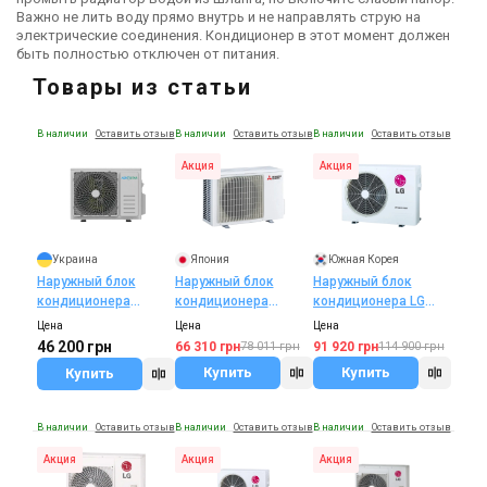
Важно не лить воду прямо внутрь и не направлять струю на
электрические соединения. Кондиционер в этот момент должен
быть полностью отключен от питания.
Товары из статьи
В наличии
Оставить отзыв
В наличии
Оставить отзыв
В наличии
Оставить отзыв
Акция
Акция
Украина
Япония
Южная Корея
Наружный блок
Наружный блок
Наружный блок
кондиционера
кондиционера
кондиционера LG
Aerostar FM AER-
Mitsubishi Electric
MU3M21
Цена
Цена
Цена
18U2-R32-OU
MXZ-2F33VF
46 200 грн
66 310 грн
91 920 грн
78 011 грн
114 900 грн
Купить
Купить
Купить
В наличии
Оставить отзыв
В наличии
Оставить отзыв
В наличии
Оставить отзыв
Акция
Акция
Акция