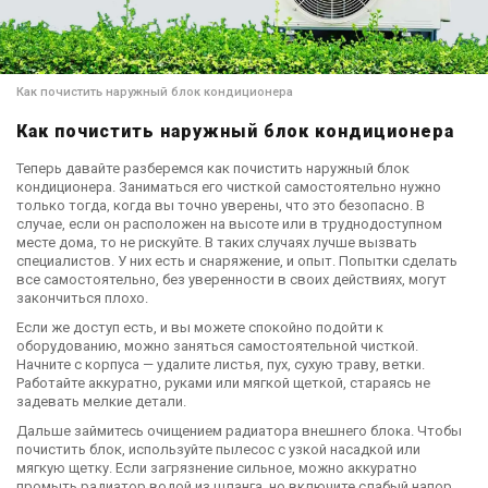
Как почистить наружный блок кондиционера
Как почистить наружный блок кондиционера
Теперь давайте разберемся как почистить наружный блок
кондиционера. Заниматься его чисткой самостоятельно нужно
только тогда, когда вы точно уверены, что это безопасно. В
случае, если он расположен на высоте или в труднодоступном
месте дома, то не рискуйте. В таких случаях лучше вызвать
специалистов. У них есть и снаряжение, и опыт. Попытки сделать
все самостоятельно, без уверенности в своих действиях, могут
закончиться плохо.
Если же доступ есть, и вы можете спокойно подойти к
оборудованию, можно заняться самостоятельной чисткой.
Начните с корпуса — удалите листья, пух, сухую траву, ветки.
Работайте аккуратно, руками или мягкой щеткой, стараясь не
задевать мелкие детали.
Дальше займитесь очищением радиатора внешнего блока. Чтобы
почистить блок, используйте пылесос с узкой насадкой или
мягкую щетку. Если загрязнение сильное, можно аккуратно
промыть радиатор водой из шланга, но включите слабый напор.