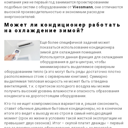
компания уже не первый год занимается проектированием
подобных систем с оборудованием от
Viessmann
, они отличаются
высокой производительностью и экономным расходом
энергоносителей.
Может ли кондиционер работать
на охлаждение зимой?
Ещё более специфичной задачей может
показаться использование кондиционера
зимой для охлаждения помещения.
Используется данная функция для охлаждения
оборудования в дата-центрах, чтобы
минимизировать выделяемое серверным
оборудованием тепло (а это могут быть ряды достаточно плотно
расположенных стоек с серверными юнитами). Суммарно
выделяемая тепловая мощность не может быть отведена
вентиляцией, т.к. с притоком холодного воздуха мы можем
получить высокий уровень влажности и опасность образования
конденсата на дорогостоящем оборудовании.
Кто-то не ищет компромиссных вариантов и, решая сэкономить,
ставит обычные дешевые бытовые кондиционеры, но в конечном
итоге это ведет к выходу их из строя в самый неподходящий
момент (срок их жизни в условиях такой жесткой эксплуатации не
превышает двух сезонов). Итог – скупой платит дважды – первый
раз за покупку нового оборудования, второй – за простой в