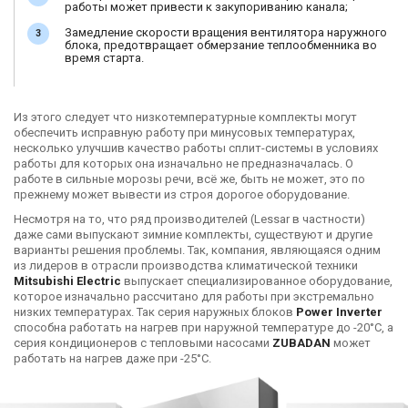
работы может привести к закупориванию канала;
Замедление скорости вращения вентилятора наружного
блока, предотвращает обмерзание теплообменника во
время старта.
Из этого следует что низкотемпературные комплекты могут
обеспечить исправную работу при минусовых температурах,
несколько улучшив качество работы сплит-системы в условиях
работы для которых она изначально не предназначалась. О
работе в сильные морозы речи, всё же, быть не может, это по
прежнему может вывести из строя дорогое оборудование.
Несмотря на то, что ряд производителей (Lessar в частности)
даже сами выпускают зимние комплекты, существуют и другие
варианты решения проблемы. Так, компания, являющаяся одним
из лидеров в отрасли производства климатической техники
Mitsubishi Electric
выпускает специализированное оборудование,
которое изначально рассчитано для работы при экстремально
низких температурах. Так серия наружных блоков
Power Inverter
способна работать на нагрев при наружной температуре до -20°С, а
серия кондиционеров с тепловыми насосами
ZUBADAN
может
работать на нагрев даже при -25°С.