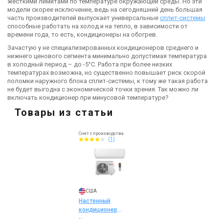
жесткими лимитами по температуре окружающей среды. Но эти
модели скорее исключение, ведь на сегодняшний день большая
часть производителей выпускает универсальные
сплит-системы
способные работать на холод и на тепло, в зависимости от
времени года, то есть, кондиционеры на обогрев.
Зачастую у не специализированных кондиционеров среднего и
нижнего ценового сегмента минимально допустимая температура
в холодный период – до -5°С. Работа при более низких
температурах возможна, но существенно повышает риск скорой
поломки наружного блока сплит-системы, к тому же такая работа
не будет выгодна с экономической точки зрения. Так можно ли
включать кондиционер при минусовой температуре?
Товары из статьи
Снят с производства
(1)
США
Настенный
кондиционер
Cooper&Hunter CH-