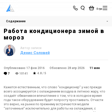
0 грн
Содержание
Работа кондиционера зимой в мороз
Работа кондиционера зимой в
мороз
Автор записи
Денис Соловей
Опубликовано 17 фев 2016
Обновлено 28 апр 2026
11 мин
4.8 / 5
7
10141
Кажется естественным, что слово "кондиционер" у нас прежде
всего ассоциируется с охлаждением воздуха в летнюю жару, что
создаёт обманчивое впечатление о том, что в холодное время
года такое оборудование будет попросту простаивать. Отчасти
это верно, на рынке по прежнему встречаются модели
"заточенные" исключительно для работы на охлаждения, с