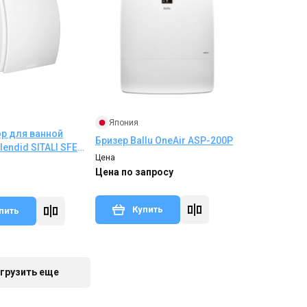
Япония
р для ванной
Бризер Ballu OneAir ASP-200P
lendid SITALI SFE
Цена
Цена по запросу
Купить
пить
Снят с производства
Отзывы 10
Отзывы 2
грузить еще