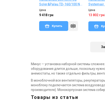
Systemair 
Soler&Palau TD-160/100 N
SILENT
Цена
Цена
9 418 грн
13 802 грн
Германия
Купить
Ку
Вентилятор для ванной
Meltem VARIO-II 30/60 с
В наличии
В наличии
Отзывы 2
регулятором скорости
Цена
12 128 грн
9 560 грн
За
Купить
Минус — установка наборной системы сложнее.
оборудования длится дольше, поскольку нужно
анемостаты, но также отдельно фильтры, венти
В моноблочной
все вентиляторы, рекуператоры
моноблоку подключается система воздуховодо
производителя). Монокорпусная система собир
Украина
Швеция
Вентиляционная решетка
Шумоглуш
Товары из статьи
Alter Air РГН однорядная
LDC