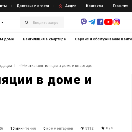
кты
Доставка и оплата
Акции
Контакты
Гарантия
ом доме
Вентиляция в квартире
Cервис и обслуживание вент
ндации
💨Чистка вентиляции в доме и квартире
яции в доме и
0 / 5
26
10 мин
чтения
0
комментариев
5112