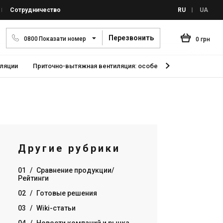
Сотрудничество
RU
UA
Перезвонить
0
8
0
0
Показати номер
0 грн
иляции
Приточно-вытяжная вентиляция: особенности и правильно
Другие рубрики
01
/
Сравнение продукции/
Рейтинги
02
/
Готовые решения
03
/
Wiki-статьи