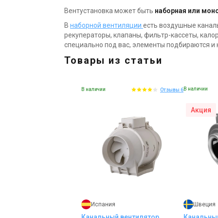
Вентустановка может быть
наборная или мон
В
наборной вентиляции
есть воздушные каналы
рекуператоры, клапаны, фильтр-кассеты, кало
специально под вас, элементы подбираются и
Товары из статьи
Италия
Испания
Вентилятор для ванной
Вентилято
Aerauliqa QD 100 BB
Soler&Pal
В наличии
В наличии
Отзывы 6
Цена
Цена
2 219 грн
3
2 085 грн
3 100 грн
Акция
Купить
Ку
В наличии
От
Акция
Подарок
То
Швеция
Испания
Канальны
Канальный вентилятор