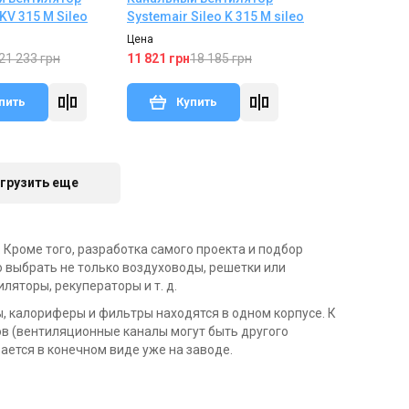
KV 315 M Sileo
Systemair Sileo K 315 M sileo
Цена
21 233 грн
18 185 грн
11 821 грн
Италия
пить
Купить
Вентилятор для ванной
Aerauliqa QD 120 BB
Оставить отзыв
Нет в наличии
Оставить отзыв
Цена
3 064 грн
2 636 грн
грузить еще
Купить
 Кроме того, разработка самого проекта и подбор
 выбрать не только воздуховоды, решетки или
ляторы, рекуператоры и т. д.
, калориферы и фильтры находятся в одном корпусе. К
в (вентиляционные каналы могут быть другого
ается в конечном виде уже на заводе.
Швеция
итель Systemair
Шумоглушитель Systemair
LDR