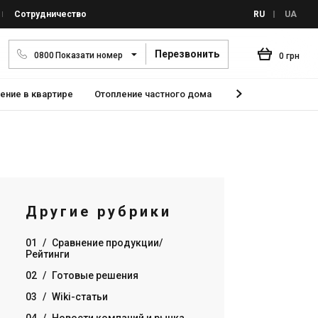
Сотрудничество
RU
UA
Перезвонить
0
8
0
0
Показати номер
0 грн
ение в квартире
Отопление частного дома
Газовый или элект
Другие рубрики
01
/
Сравнение продукции/
Рейтинги
02
/
Готовые решения
03
/
Wiki-статьи