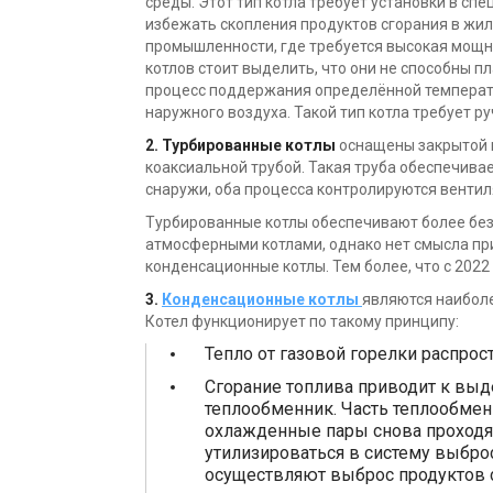
среды. Этот тип котла требует установки в сп
избежать скопления продуктов сгорания в жи
промышленности, где требуется высокая мощн
котлов стоит выделить, что они не способны п
процесс поддержания определённой температ
наружного воздуха. Такой тип котла требует р
2. Турбированные котлы
оснащены закрытой к
коаксиальной трубой. Такая труба обеспечивае
снаружи, оба процесса контролируются вентил
Турбированные котлы обеспечивают более без
атмосферными котлами, однако нет смысла при
конденсационные котлы. Тем более, что с 2022 
3.
Конденсационные котлы
являются наиболе
Котел функционирует по такому принципу:
Тепло от газовой горелки распро
Сгорание топлива приводит к выд
теплообменник. Часть теплообменн
охлажденные пары снова проходят
утилизироваться в систему выброс
осуществляют выброс продуктов 