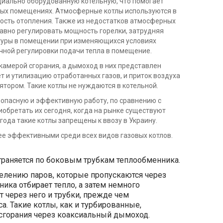
ециально оборудованную котельную, что помогает
лых помещениях. Атмосферные котлы используются в
ость отопления. Также из недостатков атмосферных
лавно регулировать мощность горелки, затрудняя
уры в помещении при изменяющихся условиях
учной регулировки подачи тепла в помещение.
амерой сгорания, а дымоход в них представлен
т и утилизацию отработанных газов, и приток воздуха
ятором. Такие котлы не нуждаются в котельной.
опасную и эффективную работу, по сравнению с
обретать их сегодня, когда на рынке существуют
года такие котлы запрещены к ввозу в Украину.
е эффективными среди всех видов газовых котлов.
страняется по боковым трубкам теплообменника.
елению паров, которые пропускаются через
ика отбирает тепло, а затем немного
 через него и трубки, прежде чем
а. Такие котлы, как и турбированные,
сгорания через коаксиальный дымоход.