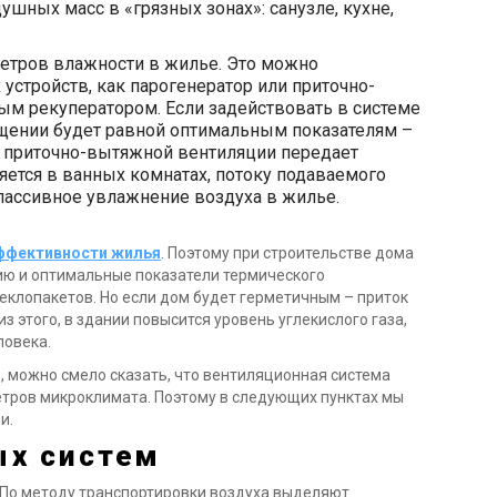
шных масс в «грязных зонах»: санузле, кухне,
тров влажности в жилье. Это можно
устройств, как парогенератор или приточно-
ым рекуператором. Если задействовать в системе
ещении будет равной оптимальным показателям –
в приточно-вытяжной вентиляции передает
яется в ванных комнатах, потоку подаваемого
 пассивное увлажнение воздуха в жилье.
ффективности жилья
. Поэтому при строительстве дома
ю и оптимальные показатели термического
еклопакетов. Но если дом будет герметичным – приток
з этого, в здании повысится уровень углекислого газа,
ловека.
 можно смело сказать, что вентиляционная система
тров микроклимата. Поэтому в следующих пунктах мы
и.
ых систем
 По методу транспортировки воздуха выделяют