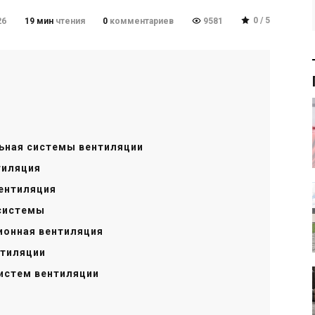
0 / 5
26
19 мин
чтения
0
комментариев
9581
льная системы вентиляции
тиляция
ентиляция
 системы
ионная вентиляция
нтиляции
истем вентиляции