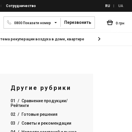
Сотрудничество
RU
UA
Перезвонить
0
8
0
0
Показати номер
0 грн
тема рекуперации воздуха в доме, квартире
Умная система вент
Другие рубрики
01
/
Сравнение продукции/
Рейтинги
02
/
Готовые решения
03
/
Советы и рекомендации