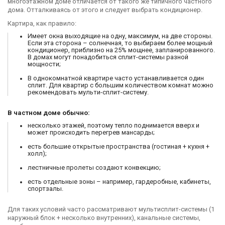
многоэтажном доме отличается от такого же типичного частного
дома. Отталкиваясь от этого и следует выбрать кондиционер.
Картира, как правило:
Имеет окна выходящие на одну, максимум, на две стороны.
Если эта сторона – солнечная, то выбираем более мощный
кондиционер, приблизно на 25% мощнее, запланированного.
В домах могут понадобиться сплит-системы разной
мощности;
В однокомнатной квартире часто устанавливается один
сплит. Для квартир с большим количеством комнат можно
рекомендовать мульти-сплит-систему.
В частном доме обычно:
несколько этажей, поэтому тепло поднимается вверх и
может происходить перегрев мансарды;
есть большие открытые пространства (гостиная + кухня +
холл);
лестничные пролеты создают конвекцию;
есть отдельные зоны – например, гардеробные, кабинеты,
спортзалы.
Для таких условий часто рассматривают мультисплит-системы (1
наружный блок + несколько внутренних), канальные системы,