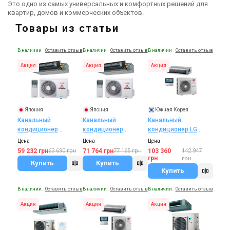
Это одно из самых универсальных и комфортных решений для
квартир, домов и коммерческих объектов.
Товары из статьи
В наличии
Оставить отзыв
В наличии
Оставить отзыв
В наличии
Оставить отзыв
Акция
Акция
Акция
Япония
Япония
Южная Корея
Канальный
Канальный
Канальный
кондиционер
кондиционер
кондиционер LG
Mitsubishi Heavy
Mitsubishi Heavy
CM18R/UU18WR
Цена
Цена
Цена
SRR25ZS-
SRR35ZS-
59 232 грн
71 764 грн
63 690 грн
77 165 грн
103 360
142 947
W/SRC25ZS-W
W/SRC35ZS-W
грн
грн
Купить
Купить
Купить
В наличии
Оставить отзыв
В наличии
Оставить отзыв
В наличии
Оставить отзыв
Акция
Акция
Акция