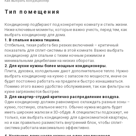
Как выбрать кондиционер
Тип помещения
Кондиционер подбирают под конкретную комнату и стиль жизни.
Ниже ключевые моменты, которые важно учесть, перед тем, как
выбрать кондиционер для дома.
1. В спальне важна тишина.
Стпбильна, тихая работа без резких включений – критичный
показатель для сплит-системы в этой комнате. Важно выбрать
кондиционер для спальни с тихим ночным режимом и
минимальными децибелами на низких оборотах.
2. Для кухни нужны более мощные кондиционеры.
Плита, духовка, холодильник дают дополнительное тепло. Нужно
выбрать кондиционер на кухню с запасом по мощности, иначе он
будет постоянно работать на пределе и быстро изнашиваться.
Помимо этого важно удобство обслуживания, так как фильтры на
кухне загрязняются быстрее.
3. Для квартир-студий критично распределение воздуха.
Один кондиционер должен равномерно охлаждать разные зоны –
кухню, гостиную, спальное место. Обычно нужна модель будет
иметь широкие жалюзи и 3D-обдув. А специалисты подскажут, не
только, как выбрать кондиционер для однокомнатной квартиры,
но и как правильно разместить внутренний блок, чтобы сплит-
система работала максимально эффективно.
4. Частному дому часто нужен не один кондиционер
.