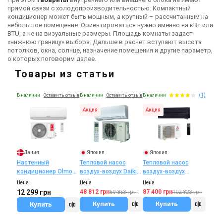
прямой связи с холодопроизводительностью. Компактный
кондиционер может быть мощным, а крупный – рассчитанным на
небольшое помещение. Ориентироваться нужно именно на кВт или
BTU, а не на визуальные размеры. Площадь комнаты задает
«нижнюю границу» выбора. Дальше в расчет вступают высота
потолков, окна, солнце, назначение помещения и другие параметр,
о которых поговорим далее.
Товары из статьи
(1)
В наличии
Оставить отзыв
В наличии
Оставить отзыв
В наличии
Акция
Акция
Дания
Япония
Япония
Настенный
Тепловой насос
Тепловой насос
кондиционер Olmo
воздух-воздух Daikin
воздух-воздух
INVENTA DELUXE
FTXP20 M9 / RXP20 M
Mitsubishi Electric
Цена
Цена
Цена
(LDH3) ON/OFF
Premium Inverter
12 299 грн
48 812 грн
87 400 грн
60 353 грн
102 823 грн
MSZ-LN25VG2B/MUZ-
Купить
Купить
Купить
LN25VG2