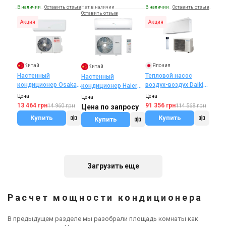
В наличии
Оставить отзыв
Нет в наличии
В наличии
Оставить отзыв
Оставить отзыв
Акция
Акция
Китай
Япония
Китай
Настенный
Тепловой насос
Настенный
кондиционер Osaka
воздух-воздух Daikin
кондиционер Haier
ELITE INVERTER
EMURA
HEC Inverter HSU-
Цена
Цена
Цена
FTXJ25AW/RXJ25A
12LT(I)/HSU-12LT(O)
13 464 грн
91 356 грн
14 960 грн
114 568 грн
Цена по запросу
Купить
Купить
Купить
В наличии
Оставить отзыв
В наличии
Оставить отзыв
В наличии
Оставить отзыв
Акция
Загрузить еще
Расчет мощности кондиционера
Китай
Китай
Германия
Настенный
Настенный
Настенный
В предыдущем разделе мы разобрали площадь комнаты как
кондиционер Midea
кондиционер TOSOT
кондиционер Bosch