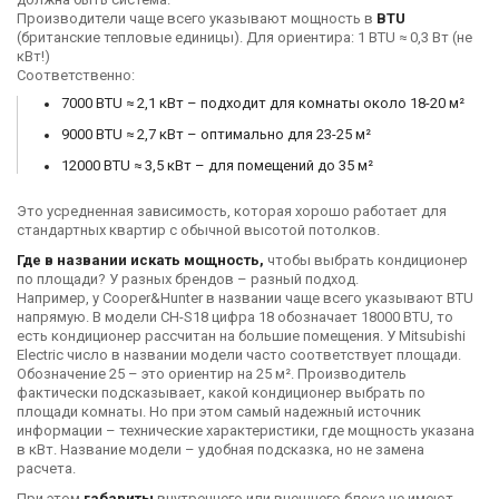
Производители чаще всего указывают мощность в
BTU
(британские тепловые единицы). Для ориентира: 1 BTU ≈ 0,3 Вт (не
кВт!)
Соответственно:
7000 BTU ≈ 2,1 кВт – подходит для комнаты около 18-20 м²
9000 BTU ≈ 2,7 кВт – оптимально для 23-25 м²
12000 BTU ≈ 3,5 кВт – для помещений до 35 м²
Это усредненная зависимость, которая хорошо работает для
стандартных квартир с обычной высотой потолков.
Где в названии искать мощность,
чтобы выбрать кондиционер
по площади? У разных брендов – разный подход.
Например, у Cooper&Hunter в названии чаще всего указывают BTU
напрямую. В модели CH-S18 цифра 18 обозначает 18000 BTU, то
есть кондиционер рассчитан на большие помещения. У Mitsubishi
Electric число в названии модели часто соответствует площади.
Обозначение 25 – это ориентир на 25 м². Производитель
фактически подсказывает, какой кондиционер выбрать по
площади комнаты. Но при этом самый надежный источник
информации – технические характеристики, где мощность указана
в кВт. Название модели – удобная подсказка, но не замена
расчета.
При этом
габариты
внутреннего или внешнего блока не имеют