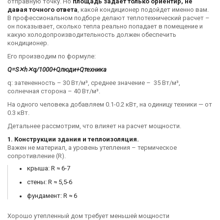
отправную точку. Но
площадь задает только ориентир, не
Xtreme Save Eco AG
ORBIS
Climate CL3000i
Цена
Цена
Цена
давая точного ответа
, какой кондиционер подойдет именно вам.
DC Inverter
17 850 грн
19 099 грн
19 620 грн
22 551 грн
В профессиональном подборе делают теплотехнический расчет –
он показывает, сколько тепла реально попадает в помещение и
Купить
Купить
Купить
какую холодопроизводительность должен обеспечить
кондиционер.
В наличии
Оставить отзыв
В наличии
Оставить отзыв
Его производим по формуле:
Акция
Q=S✕h✕q/1000+Qлюди+Qтехника
q: затененность – 30 Вт/м³, среднее значение – 35 Вт/м³,
солнечная сторона – 40 Вт/м³.
На одного человека добавляем 0.1-0.2 кВт, на одиницу техники — от
Япония
Украина
0.3 кВт.
Настенный
Настенный
Детальнее рассмотрим, что влияет на расчет мощности.
кондиционер
кондиционер
Mitsubishi Electric
Aerostar DJ
1. Конструкции здания и теплоизоляция.
Цена
Цена
Classic Inverter MSZ-
Важен не материал, а уровень утепления – термическое
21 340 грн
69 525 грн
81 793 грн
HR60VF/MUZ-HR60VF
сопротивление (R).
Купить
Купить
крыша: R ≈ 6-7
стены: R ≈ 5,5-6
фундамент: R ≈ 6
Хорошо утепленный дом требует меньшей мощности