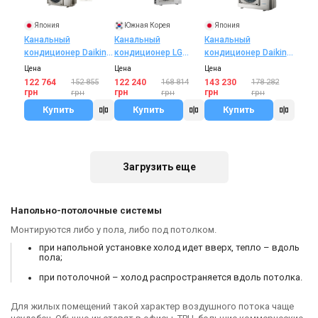
Япония
Южная Корея
Япония
Канальный
Канальный
Канальный
кондиционер Daikin
кондиционер LG
кондиционер Daikin
FBA35A/RXM35A
CM24R/UU24WR
FBA50A/RXM50A
Цена
Цена
Цена
122 764
152 855
122 240
168 814
143 230
178 282
грн
грн
грн
грн
грн
грн
Купить
Купить
Купить
В наличии
Оставить отзыв
В наличии
Оставить отзыв
Акция
Акция
Загрузить еще
Напольно-потолочные системы
Япония
Южная Корея
Монтируются либо у пола, либо под потолком.
Канальный
Канальный
кондиционер
кондиционер LG
при напольной установке холод идет вверх, тепло – вдоль
пола;
Mitsubishi Electric
UM48R/UU48WR
Цена
Цена
SEZ-M50DA2/SUZ-
130 198
153 173
207 040
286 439
при потолочной – холод распространяется вдоль потолка.
M50VA
грн
грн
грн
грн
Купить
Купить
Для жилых помещений такой характер воздушного потока чаще