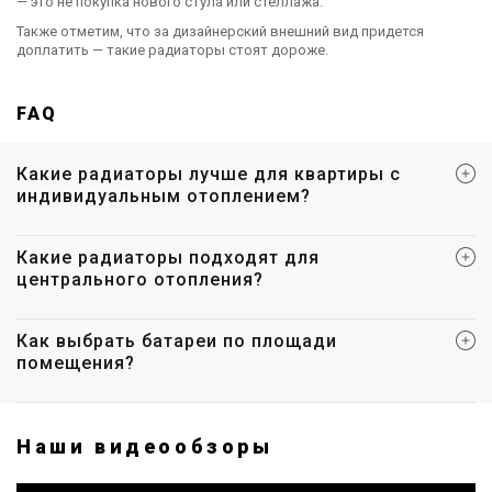
— это не покупка нового стула или стеллажа.
Цена
Также отметим, что за дизайнерский внешний вид придется
Цена по запросу
доплатить — такие радиаторы стоят дороже.
Купить
FAQ
Какие радиаторы лучше для квартиры с
индивидуальным отоплением?
Какие радиаторы подходят для
центрального отопления?
Как выбрать батареи по площади
помещения?
Наши видеообзоры