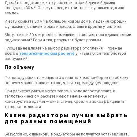
Давайте представим, что у нас есть старый дачный домик
2
площадью 30 м
. Он не утеплен, и стоит не на фундаменте, а «на
земле».
2
И есть комната 30 м
в большом новом доме. У здания хороший
фундамент, отличные окна и двери, стены и кровля утеплены.
Могут ли эти 30-метровые помещения отапливаться одинаковыми
радиаторами? Если и так, результат будет разным.
Площадь не влияет на выбор радиатора отопления — прежде
всего в
теплотехническом расчете
учитываются теплопотери
сооружений.
По объему
По поводу расчета мощности отопительных приборов по объему
воздуха можно сказать то же, что и в предыдущем разделе.
При расчетах учитываются тепло- и холодопоступления, в
теплотехническом расчете имеют значение элементы
конструктива здания — окна, стены, кровля и их коэффициенты
теплопроводности.
Какие радиаторы лучше выбрать
для разных помещений
Безусловно, одинаковые радиаторы не получится устанавливать