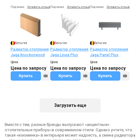
Под заказ
Оставить отзыв
Под заказ
Оставить отзыв
Под заказ
Оставить отзыв
Бельгия
Бельгия
Бельгия
Радиатор отопления
Радиатор отопления
Радиатор отопления
Jaga Knockonwood
Jaga Linea Plus
Jaga Panel Plus
(серый)
Цена
Цена
Цена
Цена по запросу
Цена по запросу
Цена по запросу
Купить
Купить
Купить
Под заказ
Оставить отзыв
Загрузить еще
Вместе с тем, разные бренды выпускают «акцентные»
Бельгия
отопительные приборы в современном стиле. Однако учтите, что
Радиатор отопления
такая «изюминка» в интерьере может надоесть, а смена радиатора
Jaga Geo