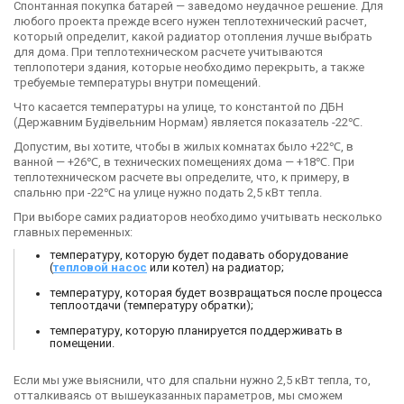
Спонтанная покупка батарей — заведомо неудачное решение. Для
любого проекта прежде всего нужен теплотехнический расчет,
который определит, какой радиатор отопления лучше выбрать
для дома. При теплотехническом расчете учитываются
теплопотери здания, которые необходимо перекрыть, а также
требуемые температуры внутри помещений.
Что касается температуры на улице, то константой по ДБН
(Державним Будівельним Нормам) является показатель -22℃.
Допустим, вы хотите, чтобы в жилых комнатах было +22℃, в
ванной — +26℃, в технических помещениях дома — +18℃. При
теплотехническом расчете вы определите, что, к примеру, в
спальню при -22℃ на улице нужно подать 2,5 кВт тепла.
При выборе самих радиаторов необходимо учитывать несколько
главных переменных:
температуру, которую будет подавать оборудование
(
тепловой насос
или котел) на радиатор;
температуру, которая будет возвращаться после процесса
теплоотдачи (температуру обратки);
температуру, которую планируется поддерживать в
помещении.
Если мы уже выяснили, что для спальни нужно 2,5 кВт тепла, то,
отталкиваясь от вышеуказанных параметров, мы сможем