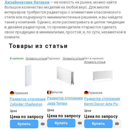
Дизайнерские батареи
— не новость на рынке, можно найти
большое количество моделей на любой вкус. Для многих
интерьеров требуются радиаторы с элементами классического
стиля или подчеркнуто минималистичные решения, и вы найдете
такие у компаний. Однако, если рассматривать в целом тенденции
в дизайне радиаторов, то производители стараются сделать
свою продукцию в минимализме, простой, и, по сути, незаметной в
комнате.
Товары из статьи
В наличии
Оставить отзыв
Под заказ
Оставить отзыв
Нет в наличии
Оставить отзыв
Бельгия
Германия
Германия
Радиатор отопления
Радиатор отопления
Радиатор отопления
Jaga Tempo
Kermi Decor-Arte Pure
Zehnder Charleston
horizontal
Цена
Цена
Цена
Цена по запросу
Цена по запросу
Цена по запросу
Купить
Купить
Купить