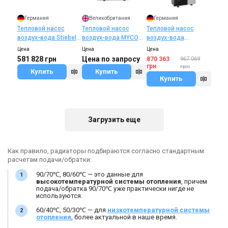
Германия
Великобритания
Германия
Тепловой насос
Тепловой насос
Тепловой насос
воздух-вода Stiebel
воздух-вода MYCOND
воздух-вода
Eltron HPA-O 8 CS
HEVI
Viessmann AWB 400V
Цена
Цена
Цена
PLUS FLEX SET
201.D16
581 828 грн
Цена по запросу
870 363
967 069
грн
грн
Купить
Купить
Купить
В наличии
Оставить отзыв
В наличии
Оставить отзыв
Загрузить еще
Как правило, радиаторы подбираются согласно стандартным
Германия
Италия
расчетам подачи/обратки:
Тепловой насос
Тепловой насос
90/70℃, 80/60℃ — это данные для
воздух-вода Vaillant
воздух-вода Olimpia
высокотемпературной системы отопления
, причем
aroTHERM VWL 105/5
Splendid Sherpa S3
Цена
Цена
подача/обратка 90/70℃ уже практически нигде не
AS/IS 400V
Aquadue
используются.
461 800 грн
384 669 грн
Купить
Купить
60/40℃, 50/30℃ — для
низкотемпературной системы
отопления
, более актуальной в наше время.