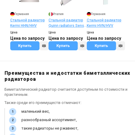
Германия
Италия
Германия
Стальной радиатор
Стальной радиатор
Стальной радиатор
Kermi HHN/HHV
Quinn radiators Sensa
Kermi HVN/HVV
Q10
Цена
Цена
Цена
Цена по запросу
Цена по запросу
Цена по запросу
Купить
Купить
Купить
Преимущества и недостатки биметаллических
радиаторов
Биметаллический радиатор считается доступным по стоимости и
практичным.
Также среди его преимуществ отмечают:
маленький вес,
разнообразный ассортимент,
такие радиаторы не ржавеют,