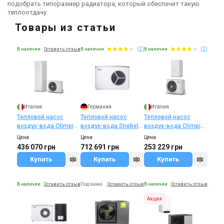
подобрать типоразмер радиатора, который обеспечит такую
теплоотдачу.
Товары из статьи
(2)
(2)
В наличии
Оставить отзыв
В наличии
В наличии
Италия
Германия
Италия
Тепловой насос
Тепловой насос
Тепловой насос
воздух-вода Olimpia
воздух-вода Stiebel
воздух-вода Olimpia
Splendid Sherpa S3
Eltron HPA-O 13
Splendid Sherpa S3
Цена
Цена
Цена
Tower
Premium
436 070 грн
712 691 грн
253 229 грн
Купить
Купить
Купить
В наличии
Оставить отзыв
Под заказ
Оставить отзыв
В наличии
Оставить отзыв
Акция