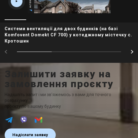
Системи вентиляції для двох будинків (на базі
Komfovent Domekt CF 700) у котеджному містечку с.
Кротошин
Залишити заявку на
замовлення проєкту
Надішліть запит і ми зв'яжемось з вами для точного
розрахунку
проєкту по вашому будинку
Надіслати заявку