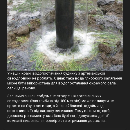
У нашій країні водопостачання будинку з артезіанської
свердловини не роблять. Однак така вода глибокого залягання
може бути використана для водопостачання окремого села,
селища, району.
Зазначимо, що необдумане створення артезіанських
свердловин (їхня глибина від 180 метрів) може вплинути не
просто на ґрунтові води, а й на найближчі водоймища,
поставивши їх під загрозу висихання. Тому важливо, щоб
держава регламентувала їхнє буріння, і допускала до неї
компанії лише після перевірок та отримання дозволів.