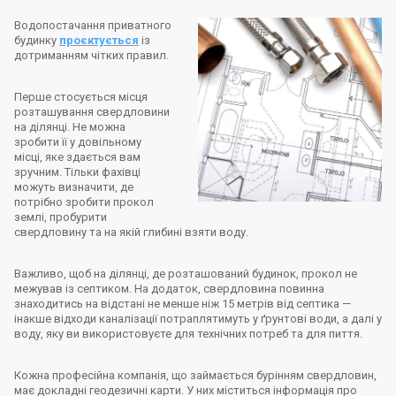
Водопостачання приватного
будинку
проєктується
із
дотриманням чітких правил.
Перше стосується місця
розташування свердловини
на ділянці. Не можна
зробити її у довільному
місці, яке здається вам
зручним. Тільки фахівці
можуть визначити, де
потрібно зробити прокол
землі, пробурити
свердловину та на якій глибині взяти воду.
Важливо, щоб на ділянці, де розташований будинок, прокол не
межував із септиком. На додаток, свердловина повинна
знаходитись на відстані не менше ніж 15 метрів від септика —
інакше відходи каналізації потраплятимуть у ґрунтові води, а далі у
воду, яку ви використовуєте для технічних потреб та для пиття.
Кожна професійна компанія, що займається бурінням свердловин,
має докладні геодезичні карти. У них міститься інформація про