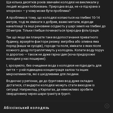
Ще кілька десятків років звичайні колодязі не викликали у
людей жодних побоювань. Природна вода, не «з-під крана з
хлоркою» — у чому може бути проблема?
А проблема в тому, що колодязі копаються на глибині 10-14
метрів, тоді як хімікати з добрив, важкі метали, відходи
каналізації та інші речовини осідають у шарі землі на глибині до
20 метрів. Тільки глибше починається природна фільтрація.
Так що якщо ви плануєте таке водопостачання приватного
будинку, врахуйте фактори ризику: вигрібна або зливна яма
поряд (ваша чи сусідів), городи та поля, хімікати з яких після
кожного дощу потраплятимуть у колодязь. Копати воду поруч
із дорогою — також не дуже гарна ідея (хоча придорожні
колодязі у нас поширені).
І, зрозуміло, без очищення вода з колодязя не підходить для
пиття — у ній підвищена концентрація заліза та інших
мікроелементів, які є шкідливими для людини.
Водночас у регіонах, де до ґрунтових вод дуже складно
дістатися, стандартні колодязі можуть стати виходом із
ситуації. Наприклад, у Карпатах, де неможливо зробити
свердловину через шари граніту в ґрунті.
Абіссінський колодязь