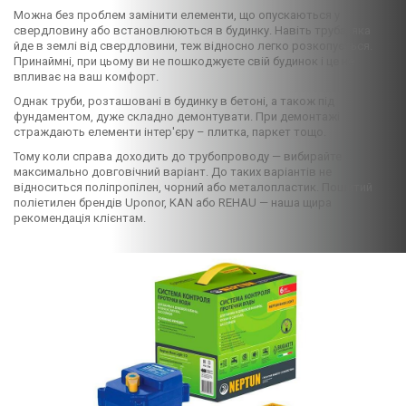
Можна без проблем замінити елементи, що опускаються у
свердловину або встановлюються в будинку. Навіть труба, яка
йде в землі від свердловини, теж відносно легко розкопується.
Принаймні, при цьому ви не пошкоджуєте свій будинок і це не
впливає на ваш комфорт.
Однак труби, розташовані в будинку в бетоні, а також під
фундаментом, дуже складно демонтувати. При демонтажі
страждають елементи інтер'єру – плитка, паркет тощо.
Тому коли справа доходить до трубопроводу — вибирайте
максимально довговічний варіант. До таких варіантів не
відноситься поліпропілен, чорний або металопластик. Пошитий
поліетилен брендів Uponor, KAN або REHAU — наша щира
рекомендація клієнтам.