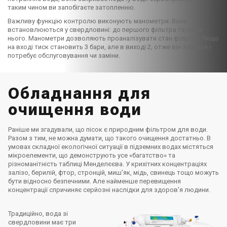
таким чином ви запобігаєте затопленню.
Важливу функцію контролю виконують манометри. Вони
встановлюються у свердловині: до першого фільтра та після
нього. Манометри дозволяють проаналізувати стан фільтра. Якщо
на вході тиск становить 3 бари, але в виході 2, отже він забився і
потребує обслуговування чи заміни.
Обладнання для
очищення води
Раніше ми згадували, що пісок є природним фільтром для води.
Разом з тим, не можна думати, що такого очищення достатньо. В
умовах складної екологічної ситуації в підземних водах містяться
мікроелементи, що демонструють усе «багатство» та
різноманітність таблиці Менделєєва. У крихітних концентраціях
залізо, берилій, фтор, стронцій, миш'як, мідь, свинець тощо можуть
бути відносно безпечними. Але найменше перевищення
концентрації спричиняє серйозні наслідки для здоров'я людини.
Традиційно, вода зі
свердловини має три