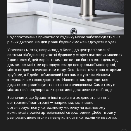
Водопостачання приватного будинку може забезпечуватись із
різних джерел. Звідки у ваш будинок може надходити вода?
У великих містах, наприклад, у Києві, до централізованої
системи під'єднані приватні будинки у старих житлових масивах.
Здавалося б, цей варіант вимагає не так багато вкладень від
домовласників: ви приєднуєтеся до центральної магістралі,
місто подає та очищає вам воду. Ось тільки тече вона старими
трубами, а її дебет обмежений і регламентується міським
комунальним господарством. Напевно вам доведеться
додатково розв'язувати питання з очищенням. Саме тому в
містах такі популярні альтернативні доставки питної води.
Зазначимо, що бувають інші варіанти водопостачання із
центральної магістралі — наприклад, коли воно
організовується у котеджному містечку чи житловому
комплексі з однієї артезіанської свердловини. Дебет води у
разі розподіляється на певну кількість котеджів чи квартир.