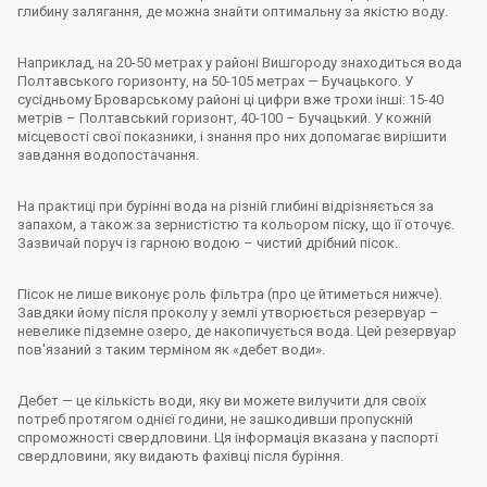
глибину залягання, де можна знайти оптимальну за якістю воду.
Наприклад, на 20-50 метрах у районі Вишгороду знаходиться вода
Полтавського горизонту, на 50-105 метрах — Бучацького. У
сусідньому Броварському районі ці цифри вже трохи інші: 15-40
метрів – Полтавський горизонт, 40-100 – Бучацький. У кожній
місцевості свої показники, і знання про них допомагає вирішити
завдання водопостачання.
На практиці при бурінні вода на різній глибині відрізняється за
запахом, а також за зернистістю та кольором піску, що її оточує.
Зазвичай поруч із гарною водою – чистий дрібний пісок.
Пісок не лише виконує роль фільтра (про це йтиметься нижче).
Завдяки йому після проколу у землі утворюється резервуар –
невелике підземне озеро, де накопичується вода. Цей резервуар
пов'язаний з таким терміном як «дебет води».
Дебет — це кількість води, яку ви можете вилучити для своїх
потреб протягом однієї години, не зашкодивши пропускній
спроможності свердловини. Ця інформація вказана у паспорті
свердловини, яку видають фахівці після буріння.