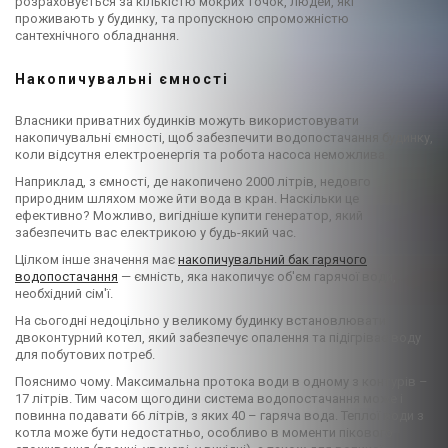
розраховується за кількістю мокрих точок, людей, які
проживають у будинку, та пропускною спроможністю
сантехнічного обладнання.
Накопичувальні ємності
Власники приватних будинків можуть використовувати
накопичувальні ємності, щоб забезпечити водопостачання будинку,
коли відсутня електроенергія та робота насоса неможлива.
Наприклад, з ємності, де накопичено 2000 літрів, недовго
природним шляхом може йти вода в кран. Наскільки це
ефективно? Можливо, вигідніше купити генератор, який
забезпечить вас електрикою у будь-який час.
Цілком інше значення має
накопичувальний бак гарячого
водопостачання
— ємність, яка накопичує об'єм гарячої води,
необхідний сім'ї.
На сьогодні недоцільно у великому будинку встановлювати
двоконтурний котел, який забезпечує опалення та підігріває воду
для побутових потреб.
Пояснимо чому. Максимальна протока води в одному з контурів –
17 літрів. Тим часом щогодини система водопостачання може і
повинна подавати 66 літрів, з яких 40 – гаряча вода. Теплої води з
котла може бути недостатньо, особливо в моменти пікового