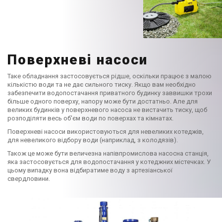
Поверхневі насоси
Таке обладнання застосовується рідше, оскільки працює з малою
кількістю води та не дає сильного тиску. Якщо вам необхідно
забезпечити водопостачання приватного будинку заввишки трохи
більше одного поверху, напору може бути достатньо. Але для
великих будинків у поверхневого насоса не вистачить тиску, щоб
розподіляти весь об'єм води по поверхах та кімнатах.
Поверхневі насоси використовуються для невеликих котеджів,
для невеликого відбору води (наприклад, з колодязів).
Також це може бути величезна напівпромислова насосна станція,
яка застосовується для водопостачання у котеджних містечках. У
цьому випадку вона відбиратиме воду з артезіанської
свердловини.