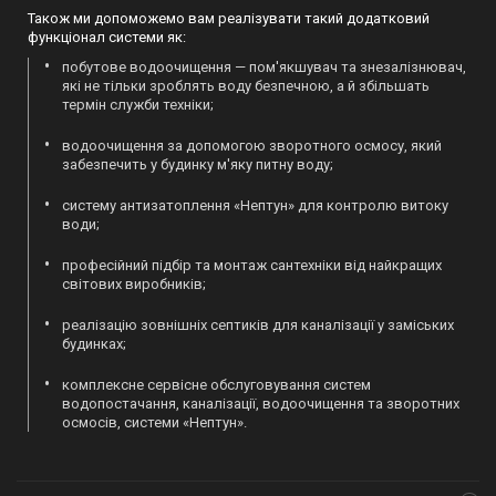
Також ми допоможемо вам реалізувати такий додатковий
функціонал системи як:
побутове водоочищення — пом'якшувач та знезалізнювач,
які не тільки зроблять воду безпечною, а й збільшать
термін служби техніки;
водоочищення за допомогою зворотного осмосу, який
забезпечить у будинку м'яку питну воду;
систему антизатоплення «Нептун» для контролю витоку
води;
професійний підбір та монтаж сантехніки від найкращих
світових виробників;
реалізацію зовнішніх септиків для каналізації у заміських
будинках;
комплексне сервісне обслуговування систем
водопостачання, каналізації, водоочищення та зворотних
осмосів, системи «Нептун».