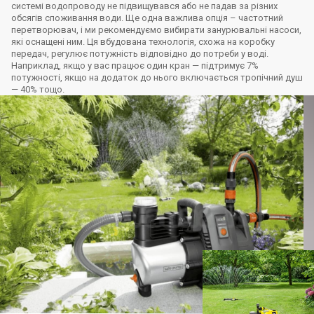
системі водопроводу не підвищувався або не падав за різних
обсягів споживання води. Ще одна важлива опція – частотний
перетворювач, і ми рекомендуємо вибирати занурювальні насоси,
які оснащені ним. Ця вбудована технологія, схожа на коробку
передач, регулює потужність відповідно до потреби у воді.
Наприклад, якщо у вас працює один кран — підтримує 7%
потужності, якщо на додаток до нього включається тропічний душ
— 40% тощо.