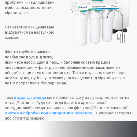
проблеми — надлишковий
вміст заліза, жорсткість і
сірководень.
Стандартне очищення має
відбуватися за наступною
схемою.
Фільтр грубого очищення
позбавляє воду від піску,
який несе насос. Далі в першій балонній системі працює
знезалізнювач — фільтр з іонно-обмінними смолами, який, як
абсорбент, витягує мікроелементи. Також вода проходить через
пом'якшувач, вугільну стружку для очищення від сірководню, а
потім потрапляє в бойлер і кран.
Така
водопідготовка
ще не означає, що у вас утворюється питна
вода. Для пиття будь-яка вода (навіть з артезіанської
свердловини!) придатна лише після фільтрації багатоступеневої
системи обробки води
зворотним осмосом
, з мінералізатором
або структуризацією.