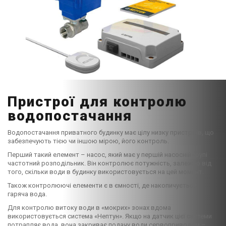
Пристрої для контролю
водопостачання
Водопостачання приватного будинку має цілу низку пристроїв, що
забезпечують тією чи іншою мірою, його контроль.
Перший такий елемент – насос, який має у першій насосній групі
частотний розподільник. Він контролює потужність, залежно від
того, скільки води в будинку використовується на цей момент.
Також контролюючі елементи є в ємності, де накопичується
гаряча вода.
Для контролю витоку води в «мокрих» зонах вдома
використовується система «Нептун». Якщо на датчик цієї системи
потрапляє вода, вона закриває подачу води сервоприводом –