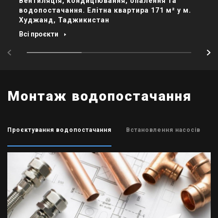
Вентиляція, кондиціювання, опалення та
Комплекс інженерних систем в
Комплекс інженерних систем в квартирі
водопостачання. Елітна квартира 171 м² у м.
триповерховому будинку (380 м²), КГ Riviera
царської будови, вул. Липська, м. Київ
Худжанд, Таджикистан
Villas
Всі проєкти
Всі проєкти
Всі проєкти
Монтаж водопостачання
Проєктування водопостачання
Встановлення насосів
01