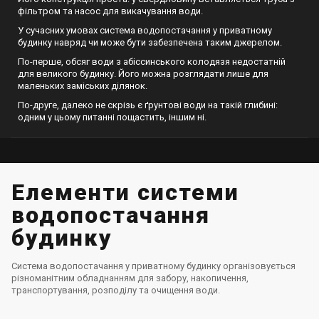
фільтром та насос для викачування води.
У сучасних умовах система водопостачання у приватному
будинку навряд чи може бути забезпечена таким джерелом.
По-перше, обсяг води з абіссинського колодязя недостатній
для великого будинку. Його можна розглядати лише для
маленьких заміських ділянок.
По-друге, далеко не скрізь є ґрунтові води на такій глибині:
одним у цьому питанні пощастить, іншим ні.
Елементи системи
водопостачання
будинку
Система водопостачання у приватному будинку організовується
різноманітним обладнанням для забору, накопичення,
транспортування, розподілу та очищення води.