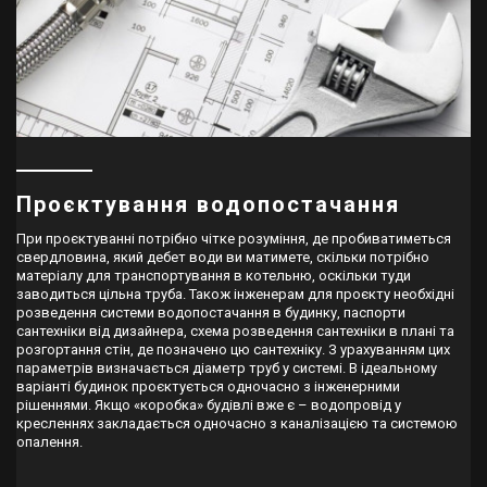
Проєктування водопостачання
При проєктуванні потрібно чітке розуміння, де пробиватиметься
свердловина, який дебет води ви матимете, скільки потрібно
матеріалу для транспортування в котельню, оскільки туди
заводиться цільна труба. Також інженерам для проєкту необхідні
розведення системи водопостачання в будинку, паспорти
сантехніки від дизайнера, схема розведення сантехніки в плані та
розгортання стін, де позначено цю сантехніку. З урахуванням цих
параметрів визначається діаметр труб у системі. В ідеальному
варіанті будинок проєктується одночасно з інженерними
рішеннями. Якщо «коробка» будівлі вже є – водопровід у
кресленнях закладається одночасно з каналізацією та системою
опалення.