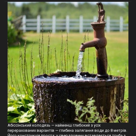
Абіссінський колодязь — найменш глибокий з усіх
перерахованих варіантів — глибина залягання води до 8 метрів.
Його конструкція проста: у свердловину вставляється труба з