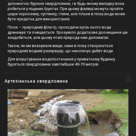
допомогою буріння свердловини, і в будь-якому випадку вона
робиться у піщаних ґрунтах. При цьому фахівці можуть пройти
шари чорнозему, суглинку, глини, але тільки в піску вода може
бути придатна для використання.
Пісок – природний фільтр, проходячи крізь нього вода
дренажує та очищається. Зрозуміло додаткове доочищення ще
знадобиться, але цьому етапі природа нам допомагає.
Також, як ми вказували вище, саме в піску створюється
природний водний резервуар, що накопичує дебет води.
Для влаштування водопостачання у приватному будинку
буряться свердловини завглибшки 40-70 метрів.
Артезіанська свердловина