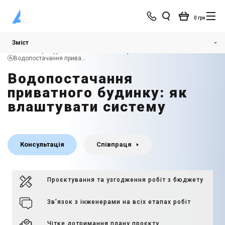
0 грн
Зміст
Головна
💧Водопостачання і каналізація
🚰Водопостачання приватного будинку
Водопостачання
приватного будинку: як
влаштувати систему
Консультація
Співпраця
Проєктування та узгодження робіт з бюджету
Зв'язок з інженерами на всіх етапах робіт
Чітке дотримання плану проєкту