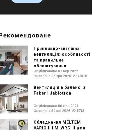
Рекомендоване
Припливно-витяжна
вентиляція: особливості
та правильне
облаштування
Опубліковано 07 вер 2022
Оновлено 05 тра 2026
39518
Вентиляція в балансі з
Faber і Jablotron
Опубліковано 06 жов 2021
Оновлено 30 кві 2026
5712
Обладнання MELTEM
VARIO II І M-WRG-II для