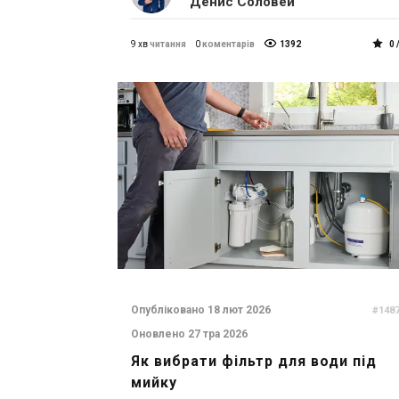
Денис Соловей
9 хв
читання
0
коментарів
1392
0 
Опубліковано 18 лют 2026
#148
Оновлено 27 тра 2026
Як вибрати фільтр для води під
мийку