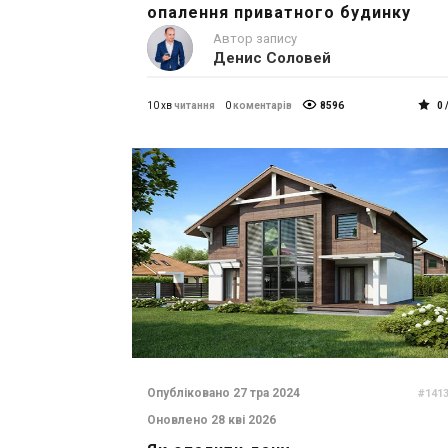
опалення приватного будинку
Автор запису
Денис Соловей
10 хв
читання
0
коментарів
8596
0 
Опубліковано 27 тра 2024
#141
Оновлено 28 кві 2026