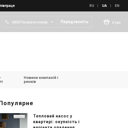
півпраця
RU
UA
EN
Передзвоніть
0
8
0
0
Показати номер
0 грн
-
Новини компаній і
ті
ринків
Популярне
Тепловий насос у
квартирі: окупність і
варіанти опалення