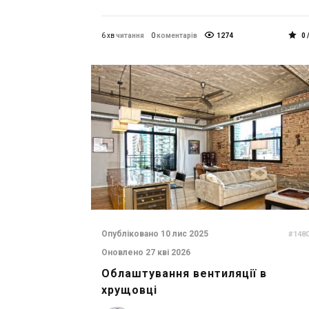
6 хв
читання
0
коментарів
1274
0 
Опубліковано 10 лис 2025
#148
Оновлено 27 кві 2026
Облаштування вентиляції в
хрущовці