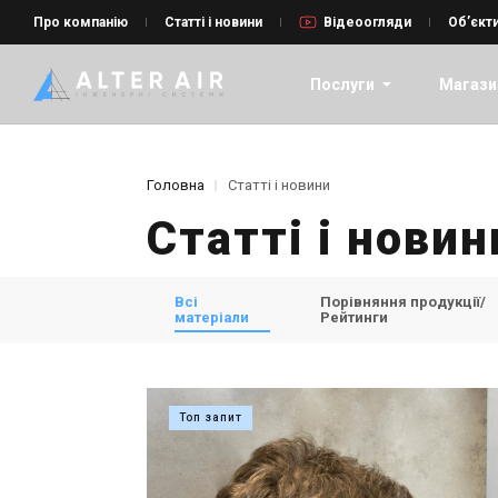
Про компанію
Статті і новини
Відеоогляди
Об’єкт
Послуги
Магази
Головна
Статті і новини
Статті і новин
Всі
Порівняння продукції/
матеріали
Рейтинги
Топ запит