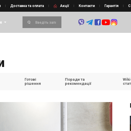
и
Доставка та оплата
Акції
Контакти
Гарантія
С
н
и
Готові
Поради та
Wiki
рішення
рекомендації
стат