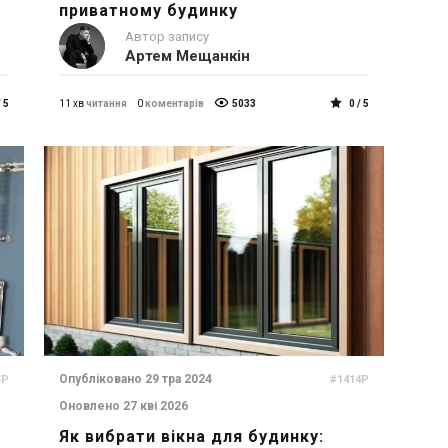
приватному будинку
Автор запису
Артем Мещанкін
/ 5
11 хв
читання
0
коментарів
5033
0 / 5
Опубліковано 29 тра 2024
5P
#1414P
Оновлено 27 кві 2026
Як вибрати вікна для будинку: