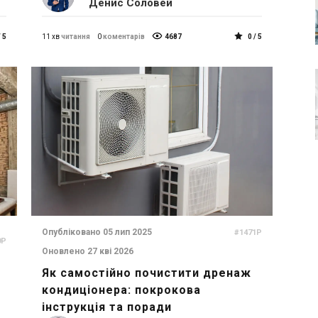
Денис Соловей
/ 5
11 хв
читання
0
коментарів
4687
0 / 5
Опубліковано 05 лип 2025
#1471P
0P
Оновлено 27 кві 2026
Як самостійно почистити дренаж
кондиціонера: покрокова
інструкція та поради