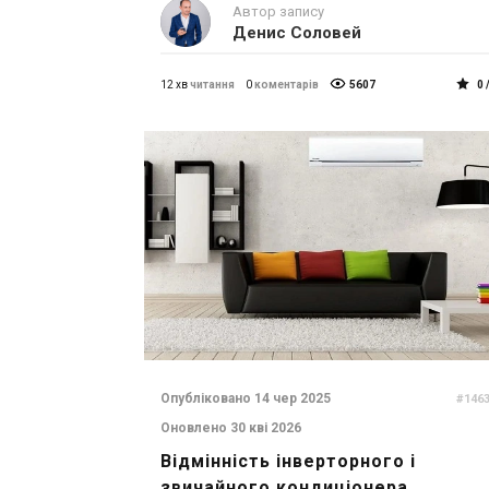
Автор запису
Денис Соловей
12 хв
читання
0
коментарів
5607
0 
Опубліковано 14 чер 2025
#146
Оновлено 30 кві 2026
Відмінність інверторного і
звичайного кондиціонера