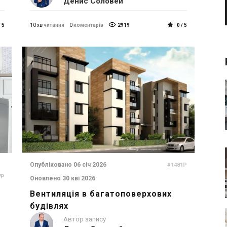
Денис Соловей
/ 5
10 хв
читання
0
коментарів
2919
0 / 5
Опубліковано 06 січ 2026
#1481P
7P
Оновлено 30 кві 2026
Вентиляція в багатоповерхових
будівлях
Автор запису