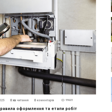
025
0 хв
читання
0
коментарів
99601
правила оформлення та етапи робіт