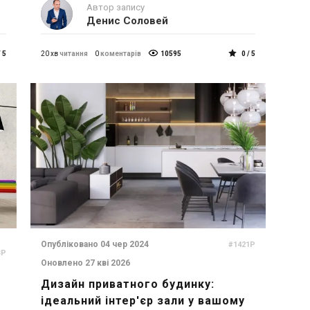
Автор запису
Денис Соловей
/ 5
20 хв
читання
0
коментарів
10595
0 / 5
Опубліковано 04 чер 2024
#1421P
3P
Оновлено 27 кві 2026
Дизайн приватного будинку:
ідеальний інтер'єр зали у вашому