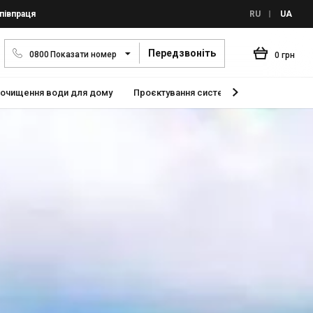
півпраця
RU
UA
Передзвоніть
0
8
0
0
Показати номер
0 грн
 очищення води для дому
Проєктування систем автоматизації