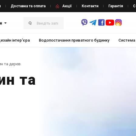
и
Доставка та оплата
Акції
Контакти
Гарантія
С
н
изайн інтер'єра
Водопостачання приватного будинку
Система
н та дерев
ин та