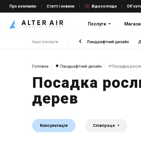
Про компанію
Статті і новини
Відеоогляди
Об’єкт
Послуги
Магази
Інші послуги
Ландшафтний дизайн
Д
Головна
🌳 Ландшафтний дизайн
🌱Посадка росли
Посадка росл
дерев
Консультація
Співпраця