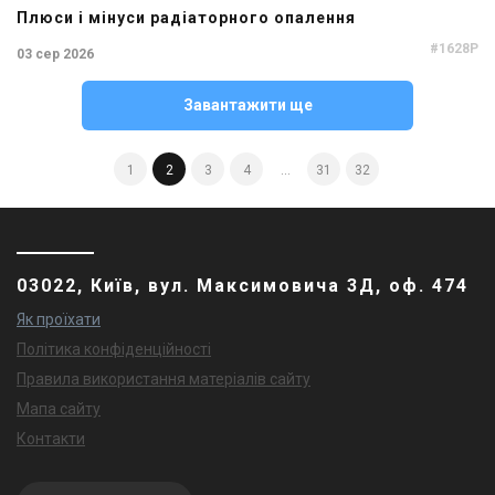
Плюси і мінуси радіаторного опалення
#1628P
03 сер 2026
Завантажити ще
1
2
3
4
...
31
32
03022, Київ, вул. Максимовича 3Д, оф. 474
Як проїхати
Політика конфіденційності
Правила використання матеріалів сайту
Мапа сайту
Контакти