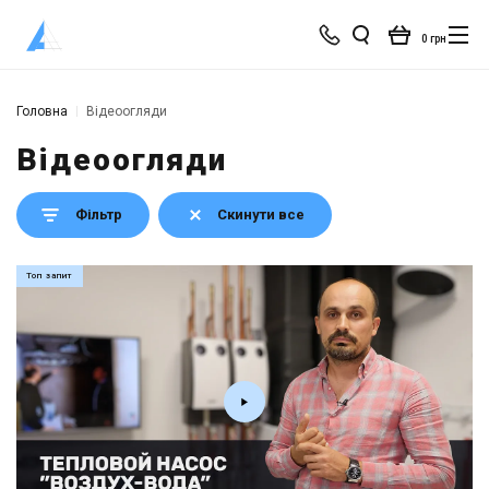
0 грн
Головна
Відеоогляди
Відеоогляди
Фільтр
Скинути все
Топ запит