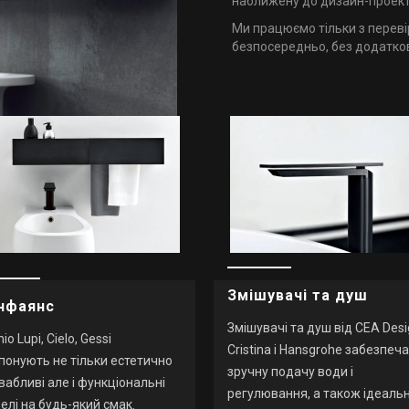
наближену до дизайн-проект
Ми працюємо тільки з перев
безпосередньо, без додатко
Змішувачі та душ
нфаянс
Змішувачі та душ від CEA Desi
io Lupi, Cielo, Gessi
Cristina і Hansgrohe забезпеч
понують не тільки естетично
зручну подачу води і
вабливі але і функціональні
регулювання, а також ідеаль
елі на будь-який смак.