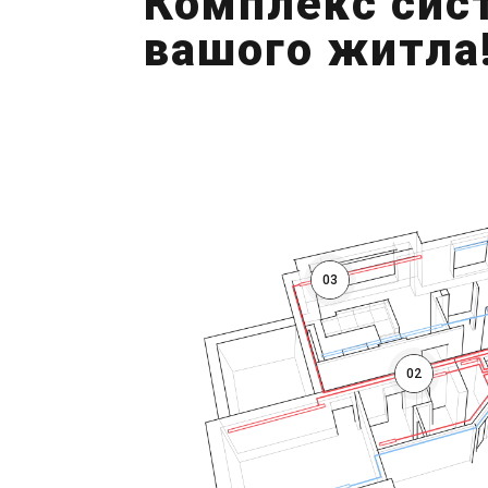
Комплекс сис
вашого житла
03
02