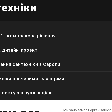
техніки
ч" - комплексне рішення
ід дизайн-проект
ання сантехніки з Європи
хніки навченими фахівцями
оекту з візуалізацією
Ми займаємося організацією