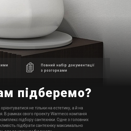
ними
Повний набір документації
з розгорками
ам підберемо?
орієнтуватися не тільки на естетику, а й на
ня. В рамках свого проекту Warmeco компанія
комплекс підбору сантехніки. Одне з головних
жливість підібрати сантехніку максимально