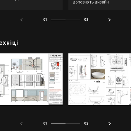
доповнять дизайн.
01
02
ехніці
01
02