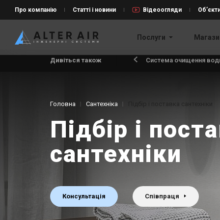
Про компанію
Статті і новини
Відеоогляди
Об’єкт
Послуги
Магази
Дивіться також
Система очищення води
Головна
Сантехніка
Підбір і поставка сантехніки
Підбір і пост
сантехніки
Консультація
Співпраця