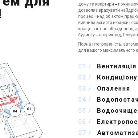
тем для
–
дому та квартири
починаючи
!
дозволяє врахувати найдрібні
–
процес
над об'єктом працю
вивчила всі його нюанси і о
краще світове обладнання, з
–
будинку
наприклад, Розумн
Повна інтегрованість, автом
для вашого максимального 
01
Вентиляція
02
Кондиціону
03
Опалення
04
Водопостач
05
Водоочищен
01
04
06
Електропос
07
Автоматиза