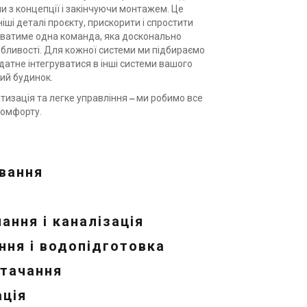
 з концепції і закінчуючи монтажем. Це
ші деталі проєкту, прискорити і спростити
ватиме одна команда, яка досконально
собливості. Для кожної системи ми підбираємо
датне інтегруватися в інші системи вашого
ий будинок.
–
атизація та легке управління
ми робимо все
комфорту.
вання
ання і каналізація
ня і водопідготовка
тачання
ція