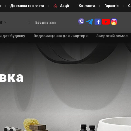
и
Доставка та оплата
Акції
Контакти
Гарантія
С
н
 для будинку
Водоочищення для квартири
Зворотній осмос
авка