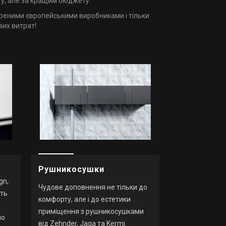
у, але за кращим бюджету.
іреними європейськими виробниками і тільки
вих витрат!
Аксесуари
Рушникосушки
gn,
Дрібниці у ва
Чудове доповнення не тільки до
ать
затишку, зручн
комфорту, але і до естетики
продуманості і
приміщення з рушникосушками
но
увагу на колекц
від Zehnder, Jaga та Kermi.