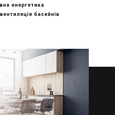
вна енергетика
 вентиляція басейнів
тази
ina і