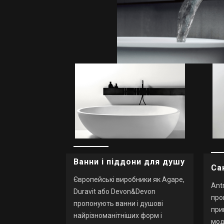
Ванни і піддони для душу
Са
Європейські виробники як Agape,
Antn
Duravit або Devon&Devon
про
пропонують ванни і душові
при
найрізноманітніших форм і
мод