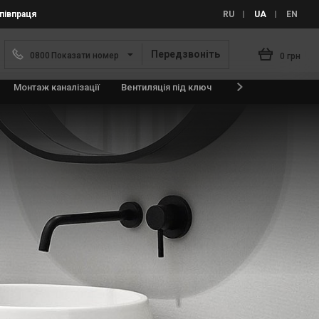
півпраця
RU
UA
EN
Передзвоніть
0
8
0
0
Показати номер
0 грн
Монтаж каналізації
Вентиляція під ключ