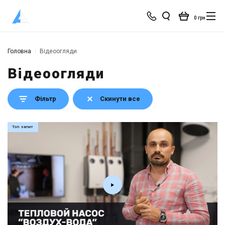
0 грн
Головна
Відеоогляди
Відеоогляди
Фільтр
Скинути все
Топ запит