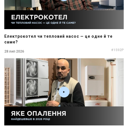
Електрокотел чи тепловий насос — це одне й те
саме?
#1592P
28 лип 2026