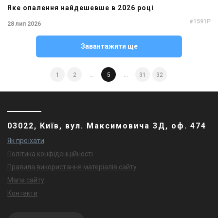
Яке опалення найдешевше в 2026 році
#1591P
28 лип 2026
Завантажити ще
1
2
...
5
...
31
32
03022, Київ, вул. Максимовича 3Д, оф. 474
Як проїхати
Політика конфіденційності
Правила використання матеріалів сайту
Мапа сайту
Контакти