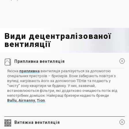
Види децентралізованої
вентиляції
Припливна вентиляція
Якісна
припливна
вентиляція реалізується за допомогою
спеціальних пристроїв – бризерів. Вони забирають повітря з
вулиці, нагрівають його за допомогою ТЕНів та подають у
“чисту” зону квартири чи будинку. У них, зазвичай,
встановлюються фільтри, які додатково очищають потік від
непотрібних домішок. Найкращі бризери надають бренди
Ballu
,
Airnanny
,
Tion
.
Витяжна вентиляція