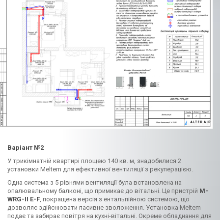
Варіант №2
У трикімнатній квартирі площею 140 кв. м, знадобилися 2
установки Meltem для ефективної вентиляції з рекуперацією.
Одна система з 5 рівнями вентиляції була встановлена на
опалювальному балконі, що примикає до вітальні. Це пристрій
M-
WRG-II E-F
, покращена версія з ентальпійною системою, що
дозволяє здійснювати пасивне зволоження. Установка Meltem
подає та забирає повітря на кухні-вітальні. Окреме обладнання для