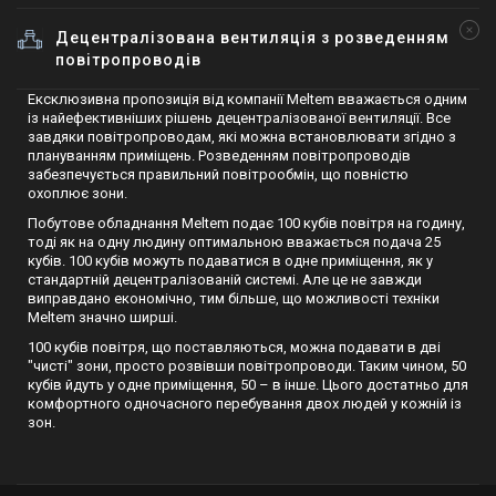
Децентралізована вентиляція з розведенням
повітропроводів
Ексклюзивна пропозиція від компанії Meltem вважається одним
із найефективніших рішень децентралізованої вентиляції. Все
завдяки повітропроводам, які можна встановлювати згідно з
плануванням приміщень. Розведенням повітропроводів
забезпечується правильний повітрообмін, що повністю
охоплює зони.
Побутове обладнання Meltеm подає 100 кубів повітря на годину,
тоді як на одну людину оптимальною вважається подача 25
кубів. 100 кубів можуть подаватися в одне приміщення, як у
стандартній децентралізованій системі. Але це не завжди
виправдано економічно, тим більше, що можливості техніки
Meltem значно ширші.
100 кубів повітря, що поставляються, можна подавати в дві
"чисті" зони, просто розвівши повітропроводи. Таким чином, 50
кубів йдуть у одне приміщення, 50 – в інше. Цього достатньо для
комфортного одночасного перебування двох людей у ​​кожній із
зон.