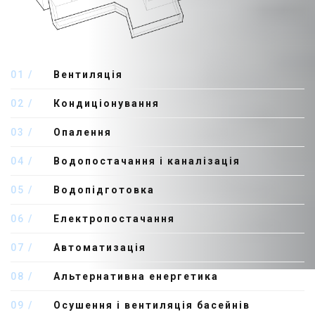
01
Вентиляція
02
Кондиціонування
03
Опалення
04
Водопостачання і каналізація
05
Водопідготовка
06
Електропостачання
07
Автоматизація
08
Альтернативна енергетика
09
Осушення і вентиляція басейнів