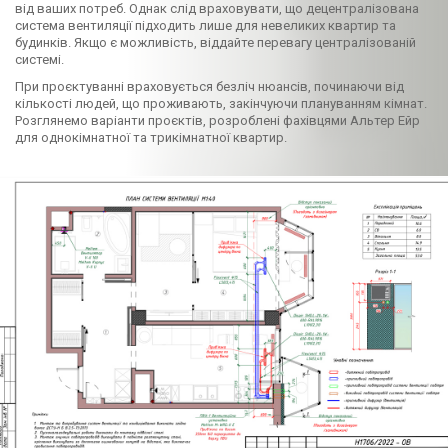
від ваших потреб. Однак слід враховувати, що децентралізована
система вентиляції підходить лише для невеликих квартир та
будинків. Якщо є можливість, віддайте перевагу централізованій
системі.
При проєктуванні враховується безліч нюансів, починаючи від
кількості людей, що проживають, закінчуючи плануванням кімнат.
Розглянемо варіанти проєктів, розроблені фахівцями Альтер Ейр
для однокімнатної та трикімнатної квартир.