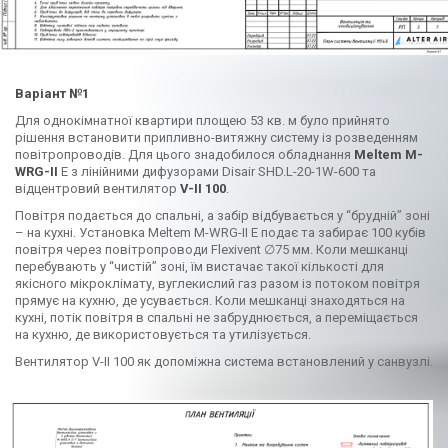
Варіант №1
Для однокімнатної квартири площею 53 кв. м було прийнято
рішення встановити припливно-витяжну систему із розведенням
повітропроводів. Для цього знадобилося обладнання
Meltem M-
WRG-II
E з лінійними дифузорами Disair SHD.L-20-1W-600 та
відцентровий вентилятор
V-II 100
.
Повітря подається до спальні, а забір відбувається у “брудній” зоні
– на кухні. Установка Meltem M-WRG-II E подає та забирає 100 кубів
повітря через повітропроводи Flexivent ∅75 мм. Коли мешканці
перебувають у “чистій” зоні, їм вистачає такої кількості для
якісного мікроклімату, вуглекислий газ разом із потоком повітря
прямує на кухню, де усувається. Коли мешканці знаходяться на
кухні, потік повітря в спальні не забруднюється, а переміщається
на кухню, де використовується та утилізується.
Вентилятор V-II 100 як допоміжна система встановлений у санвузлі.