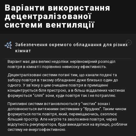
Варіанти використання
децентралізованої
системи вентиляції
Забезпечення окремого обладнання для різних
кімнат
Варіант має два великі недоліки: нерівномірний розподіл
повітря в кімнаті і порівняно невисоку ефективність.
Децентралізовані системи погані тим, що канали подачі та
забору повітря в такому обладнанні дуже близько один до
одного. У зв'язку з цим очищене повітря в приміщенні
концентрується біля пристрою, а в більш віддалених частинах
формуються “сліпі” зони, куди повітря так і не потрапляє.
Припливні системи встановлюються у “чистих” зонах і
доповнюються витяжними системами у “брудних”. Таким чином
формується потік повітря, який, переміщаючись, охоплює
більший простір. Але нагріте та зволожене повітря, через
відсутність рекуператора, буде викидатися на вулицю, роблячи
систему не енергоефективною.