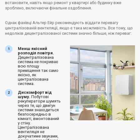
встановити, навіть якщо ремонт у квартирі або будинку вже
зроблено, включаючи фінальне оздоблення.
Однак фахівці Альтер Ейр рекомендують віддати перевагу
централізованій вентиляції, якщо є така можливість. Все тому, що
недоліків децентралізованої системи значно більше, ніж переваг:
Менш якісний
розподіл повітря.
Децентралізована
система не покриває
всю площу
приміщення так само
якісно, як
централізована
система.
Дискомфорт від
шуму.
Побутові
рекуператори шумять
через те, що двигун
системи знаходиться
безпосередньо в
кімнаті, вмонтований
у стіну.
Централізована
вентиляція не
докучатиме звуками,