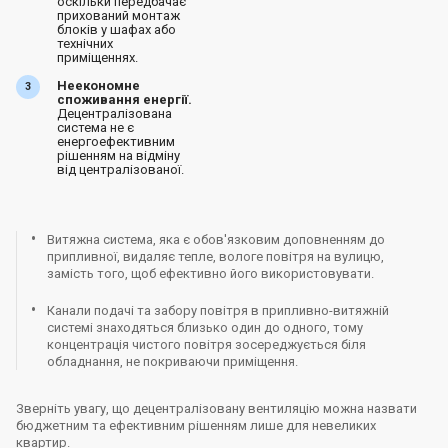
оскільки передбачає
прихований монтаж
блоків у шафах або
технічних
приміщеннях.
Неекономне
споживання енергії.
Децентралізована
система не є
енергоефективним
рішенням на відміну
від централізованої.
Витяжна система, яка є обов'язковим доповненням до
припливної, видаляє тепле, вологе повітря на вулицю,
замість того, щоб ефективно його використовувати.
Канали подачі та забору повітря в припливно-витяжній
системі знаходяться близько один до одного, тому
концентрація чистого повітря зосереджується біля
обладнання, не покриваючи приміщення.
Зверніть увагу, що децентралізовану вентиляцію можна назвати
бюджетним та ефективним рішенням лише для невеликих
квартир.