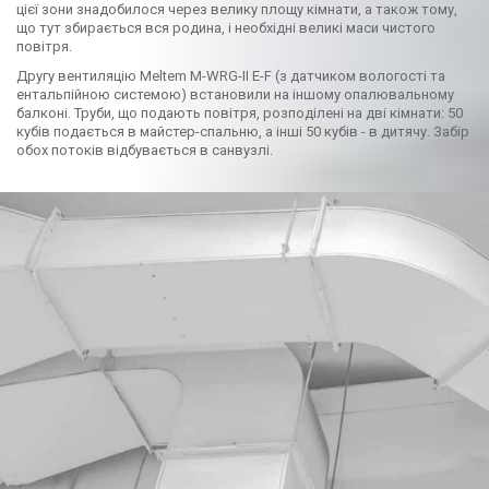
цієї зони знадобилося через велику площу кімнати, а також тому,
що тут збирається вся родина, і необхідні великі маси чистого
повітря.
Другу вентиляцію Meltem M-WRG-II E-F (з датчиком вологості та
ентальпійною системою) встановили на іншому опалювальному
балконі. Труби, що подають повітря, розподілені на дві кімнати: 50
кубів подається в майстер-спальню, а інші 50 кубів - в дитячу. Забір
обох потоків відбувається в санвузлі.