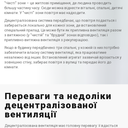
​"Чисті" зони – це житлові приміщення, де людина проводить
більшу частину часу. Сюди можна віднести вітальні, спальні, дитячі
кімнати. У “чисті” зони повітря має надходити.
Децентралізована система передбачає, що повітря подається і
забирається локально для кожної зони, де встановлений
спеціальний прилад. Це може бути як припливна вентиляція разом
з витяжною (у “чистій” та “брудній” зонах відповідно), так і
припливно-витяжна вентиляція з рекуперацією.
Якщо в будинку передбачено три спальні, у кожній із них потрібно
забезпечити власну систему вентиляції, яка працюватиме
незалежно від інших. Встановлений агрегат зазвичай врізається у
зовнішню стіну, забирає повітря з вулиці та передає його до
кімнати.
Переваги та недоліки
децентралізованої
вентиляції
Децентралізована вентиляція має головну перевагу: її вдасться