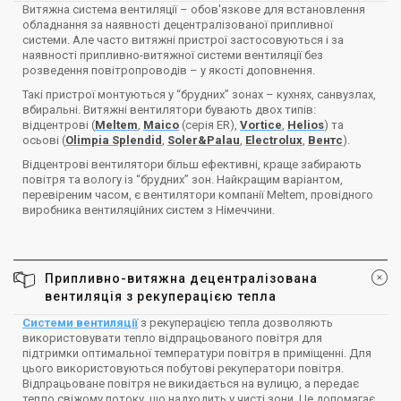
Витяжна система вентиляції – обов'язкове для встановлення
обладнання за наявності децентралізованої припливної
системи. Але часто витяжні пристрої застосовуються і за
наявності припливно-витяжної системи вентиляції без
розведення повітропроводів – у якості доповнення.
Такі пристрої монтуються у “брудних” зонах – кухнях, санвузлах,
вбиральні. Витяжні вентилятори бувають двох типів:
відцентрові (
Meltem
,
Maico
(серія ER),
Vortice
,
Helios
) та
осьові (
Olimpia Splendid
,
Soler&Palau
,
Electrolux
,
Вентс
).
Відцентрові вентилятори більш ефективні, краще забирають
повітря та вологу із “брудних” зон. Найкращим варіантом,
перевіреним часом, є вентилятори компанії Meltem, провідного
виробника вентиляційних систем з Німеччини.
Припливно-витяжна децентралізована
вентиляція з рекуперацією тепла
Системи вентиляції
з рекуперацією тепла дозволяють
використовувати тепло відпрацьованого повітря для
підтримки оптимальної температури повітря в приміщенні. Для
цього використовуються побутові рекуператори повітря.
Відпрацьоване повітря не викидається на вулицю, а передає
тепло свіжому потоку, що надходить у чисті зони. Це допомагає