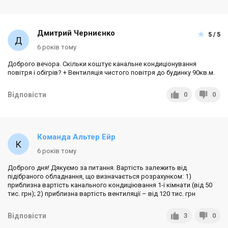
Дмитрий Черниєнко
5 / 5
6 років тому
Доброго вечора. Скільки коштує канальне кондиціонування
повітря і обігрів? + Вентиляція чистого повітря до будинку 90кв.м.
Відповісти
0
0
Команда Альтер Ейр
6 років тому
Доброго дня! Дякуємо за питання. Вартість залежить від
підібраного обладнання, що визначається розрахунком: 1)
приблизна вартість канального кондиціювання 1-ї кімнати (від 50
тис. грн); 2) приблизна вартість вентиляції – від 120 тис. грн
Відповісти
3
0