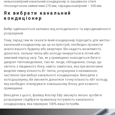
низьконапірний канальний кондиціонер із зашивкою стелі
гіпсокартоном займатиме 270 мм, середньонапірний – 350 мм.
Як вибрати канальний
кондиціонер
Вибір здійснюється залежно від холодильного та аеродинамічного
розрахунків.
Тому, перед тим як сказати який кондиціонер підходить для житла і
канальний кондиціонер що це за пристрій, необхідно провести
аналіз вашого будинку або квартири. Він надасть можливість
дізнатися, скільки тепла або холоду генерується в літній або
зимовий період часу. Так, як у приміщенні знаходиться багато
джерел тепловиділення, такі як: люди, обладнання, сонце, що
світить з південного боку, навіть лампочка, яка при включенні
виділяє певну кількість Вт тепла, розрахунки є незамінною
частиною при виборі канального кондиціонера. Виходячи з
холодорахунку, Ви зможете дізнатися точну кількість кВт холоду,
яку необхідно згенерувати зовнішньому блоку для кожного
приміщення.
Виходячи з цього, фахівці Альтер Ейр зможуть якісно зробити
розрахунки і підібрати правильну потужність канального
кондиціонера, яка перекриє 100% ваші потреби.