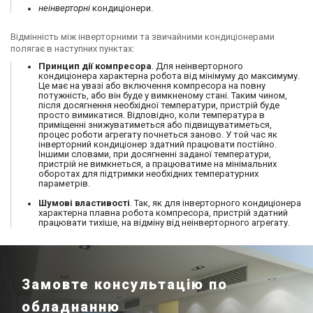
неінверторні
кондиціонери.
Відмінність між інверторними та звичайними кондиціонерами
полягає в наступних пунктах:
Принцип дії компресора
. Для неінверторного
кондиціонера характерна робота від мінімуму до максимуму.
Це має на увазі або включення компресора на повну
потужність, або він буде у вимкненому стані. Таким чином,
після досягнення необхідної температури, пристрій буде
просто вимикатися. Відповідно, коли температура в
приміщенні знижуватиметься або підвищуватиметься,
процес роботи агрегату почнеться заново. У той час як
інверторний кондиціонер здатний працювати постійно.
Іншими словами, при досягненні заданої температури,
пристрій не вимкнеться, а працюватиме на мінімальних
оборотах для підтримки необхідних температурних
параметрів.
Шумові властивості
. Так, як для інверторного кондиціонера
характерна плавна робота компресора, пристрій здатний
працювати тихіше, на відміну від неінверторного агрегату.
Замовте консультацію по
обладнанню