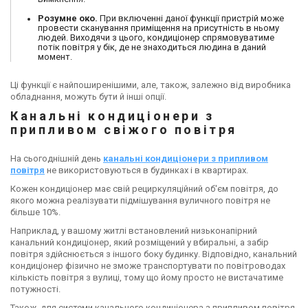
Розумне око.
При включенні даної функції пристрій може
провести сканування приміщення на присутність в ньому
людей. Виходячи з цього, кондиціонер спрямовуватиме
потік повітря у бік, де не знаходиться людина в даний
момент.
Ці функції є найпоширенішими, але, також, залежно від виробника
обладнання, можуть бути й інші опції.
Канальні кондиціонери з
припливом свіжого повітря
На сьогоднішній день
канальні кондиціонери з припливом
повітря
не використовуються в будинках і в квартирах.
Кожен кондиціонер має свій рециркуляційний об'єм повітря, до
якого можна реалізувати підмішування вуличного повітря не
більше 10%.
Наприклад, у вашому житлі встановлений низьконапірний
канальний кондиціонер, який розміщений у вбиральні, а забір
повітря здійснюється з іншого боку будинку. Відповідно, канальний
кондиціонер фізично не зможе транспортувати по повітроводах
кількість повітря з вулиці, тому що йому просто не вистачатиме
потужності.
Також, для системи канального кондиціонера з припливом повітря