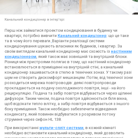
Канальний кондиціонер в інтер'єрі
Перш ніж займатися проектом кондиціювання в будинку чи
квартирі, потрібно вивчити
Канальний кондиціонер
: що це таке
та в чому його переваги.
Варіанти реалізації системи
кондиціонування шукають власники як будинків, і квартир. За
своїм виглядом канальний кондиціонер має схожість із
настінним
кондиціонером
, який також має зовнішній та внутрішній блоки.
Різниця між пристроями полягає в тому, що настінний кондиціонер
встановлюється в приміщенні на внутрішній стіні, а канальний
кондиціонер зашивається в стелю в технічних зонах. У такому разі
шум не створить дискомфорт мешканцям. Потім, від технічної зони
розходиться мережа повітроводів: деякі повітропроводи
прокладаються на подачу охолодженого повітря, інші - на його
рециркуляцію. Подача та забір повітря відбувається через щілинні
дифузори. Таким чином, подача повітря здійснюється біля вікна,
щоб відсікати тепло влітку, а забір повітря відбувається з іншого
боку приміщення. Також необхідно забезпечити відведення
конденсату, який повинен відбуватися з розривом потоку
струменя через сифон HL 138.
При використанні
мульти-спліт системи
, в кожній кімнаті
необхідно встановити канальний кондиціонер, який дозволить