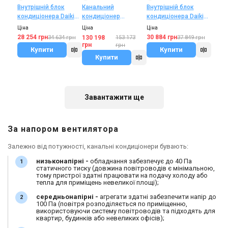
Внутрішній блок
Внутрішній блок
Канальний
кондиціонера Daikin
кондиціонера Daikin
кондиціонер
FDXM35F
FDXM50F
Mitsubishi Electric
Ціна
Ціна
Ціна
SEZ-M50DA2/SUZ-
28 254 грн
30 884 грн
34 634 грн
37 849 грн
130 198
153 173
M50VA
грн
грн
Купити
Купити
Купити
Завантажити ще
За напором вентилятора
Залежно від потужності, канальні кондиціонери бувають:
низьконапірні -
обладнання забезпечує до 40 Па
статичного тиску (довжина повітроводів є мінімальною,
тому пристрої здатні працювати на подачу холоду або
тепла для приміщень невеликої площі);
середньонапірні -
агрегати здатні забезпечити напір до
100 Па (повітря розподіляється по приміщенню,
використовуючи систему повітроводів та підходять для
квартир, будинків або невеликих офісів);