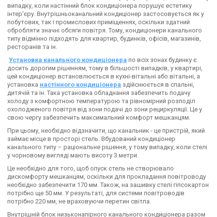
випадку, коли настінний блок кондиціонера порушує естетику
інтер'єру. Внутрішньоканальний кондиціонер застосовується як у
побутових, так і промислових приміщеннях, оскільки здатний
обробляти значні обсяги повітря. Тому, кондиціонери канального
типу відмінно підходять для квартир, будинків, офісів, магазинів,
ресторанів та ін.
Установка канального кондиціонера
по всіх зонах будинку є
досить дорогим рішенням, тому в більшості випадків, у квартирі,
цей кондиціонер встановлюється в кухні-вітальні або вітальні, а
установка
настінного кондиціонера
здійснюється в спальні,
дитячій та ін. Така установка обладнання забезпечить подачу
холоду з комфортною температурою та рівномірний розподіл
охолодженого повітря від зони подачі до зони рециркуляції. Це у
свою чергу забезпечить максимальний комфорт мешканцям.
При цьому, необхідно відзначити, що канальник - це пристрій, який
займає місце в просторі стель. Вбудований кондиціонер
канального типу – раціональне рішення, у тому випадку, коли стелі
у чорновому вигляді мають висоту 3 метри.
Це необхідно для того, щоб опуск стель не створювало
дискомфорту мешканцям, оскільки для прокладання повітроводу
необхідно забезпечити 170 мм. Також, на зашивку стелі гіпсокартон
потрібно ще 50 мм. У результаті, для системи повітроводів
потрібно 220 мм, не враховуючи перетин світла.
Внутрішній блок низьконапірного канального кондиціонера разом