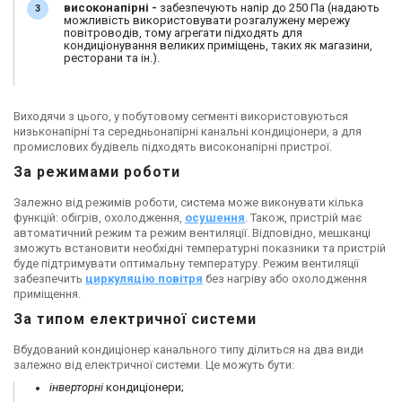
високонапірні -
забезпечують напір до 250 Па (надають
можливість використовувати розгалужену мережу
повітроводів, тому агрегати підходять для
кондиціонування великих приміщень, таких як магазини,
ресторани та ін.).
Виходячи з цього, у побутовому сегменті використовуються
низьконапірні та середньонапірні канальні кондиціонери, а для
промислових будівель підходять високонапірні пристрої.
За режимами роботи
Залежно від режимів роботи, система може виконувати кілька
функцій: обігрів, охолодження,
осушення
. Також, пристрій має
автоматичний режим та режим вентиляції. Відповідно, мешканці
зможуть встановити необхідні температурні показники та пристрій
буде підтримувати оптимальну температуру. Режим вентиляції
забезпечить
циркуляцію повітря
без нагріву або охолодження
приміщення.
За типом електричної системи
Вбудований кондиціонер канального типу ділиться на два види
залежно від електричної системи. Це можуть бути:
інверторні
кондиціонери;