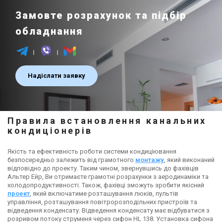
Замовте розрахунок та підбір
обладнання
Надіслати заявку
Правила встановлення канальних
кондиціонерів
Якість та ефективність роботи системи кондиціювання
безпосередньо залежить від грамотного
монтажу
, який виконаний
відповідно до проекту. Таким чином, звернувшись до фахівців
Альтер Ейр, Ви отримаєте грамотні розрахунки з аеродинаміки та
холодопродуктивності. Також, фахівці зможуть зробити якісний
проект
, який включатиме розташування люків, пультів
управління, розташування повітророзподільних пристроїв та
відведення конденсату. Відведення конденсату має відбуватися з
розривом потоку струменя через сифон HL 138. Установка сифона