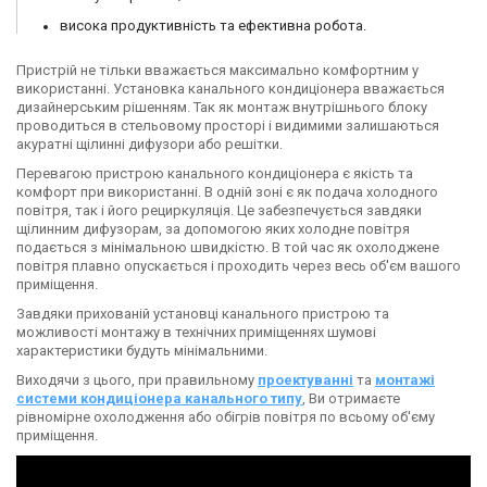
висока продуктивність та ефективна робота.
Пристрій не тільки вважається максимально комфортним у
використанні. Установка канального кондиціонера вважається
дизайнерським рішенням. Так як монтаж внутрішнього блоку
проводиться в стельовому просторі і видимими залишаються
акуратні щілинні дифузори або решітки.
Перевагою пристрою канального кондиціонера є якість та
комфорт при використанні. В одній зоні є як подача холодного
повітря, так і його рециркуляція. Це забезпечується завдяки
щілинним дифузорам, за допомогою яких холодне повітря
подається з мінімальною швидкістю. В той час як охолоджене
повітря плавно опускається і проходить через весь об'єм вашого
приміщення.
Завдяки прихованій установці канального пристрою та
можливості монтажу в технічних приміщеннях шумові
характеристики будуть мінімальними.
Виходячи з цього, при правильному
проектуванні
та
монтажі
системи кондиціонера канального типу
, Ви отримаєте
рівномірне охолодження або обігрів повітря по всьому об'єму
приміщення.