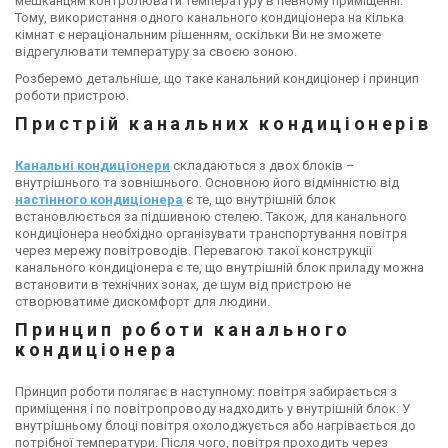
мешканцям контролювати температуру в певному приміщенні.
Тому, використання одного канального кондиціонера на кілька
кімнат є нераціональним рішенням, оскільки Ви не зможете
відрегулювати температуру за своєю зоною.
Розберемо детальніше, що таке канальний кондиціонер і принцип
роботи пристрою.
Пристрій канальних кондиціонерів
Канальні кондиціонери
складаються з двох блоків –
внутрішнього та зовнішнього. Основною його відмінністю від
настінного кондиціонера
є те, що внутрішній блок
встановлюється за підшивною стелею. Також, для канального
кондиціонера необхідно організувати транспортування повітря
через мережу повітроводів. Перевагою такої конструкції
канального кондиціонера є те, що внутрішній блок приладу можна
встановити в технічних зонах, де шум від пристрою не
створюватиме дискомфорт для людини.
Принцип роботи канального
кондиціонера
Принцип роботи полягає в наступному: повітря забирається з
приміщення і по повітропроводу надходить у внутрішній блок. У
внутрішньому блоці повітря охолоджується або нагрівається до
потрібної температури. Після чого, повітря проходить через