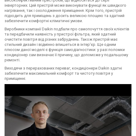
високоефективним пристроєм, що відноситься до серії
інверторних. Цей пристрій може виконувати функції як швидкого
нагрівання, так і охолодження приміщення. Крім того, пристрій
підходить для приміщень з досить великою площею та здатний
забезпечити комфортні кліматичні умови.
Виробники компанії Daikin подбали про самопочуття своїх клієнтів
та передбачили наявність у пристрої фільтра, який здатний
очистити повітря від різних забруднень. Також пристрій має
стильний дизайн і відмінно впишеться в інтер'єр. Ще одним
плюсом даної моделі є функція самодіагностики: у разі поломки
кондиціонер сам визначає її причину, що допоможе у подальшому
ремонті.
Виходячи з перерахованих переваг, кондиціонери Daikin здатні
забезпечити максимальний комфорт та чистоту повітря у
приміщенні.