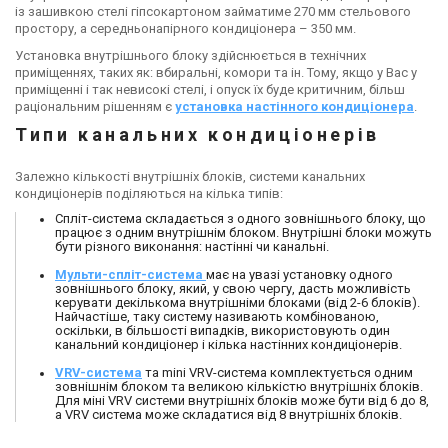
із зашивкою стелі гіпсокартоном займатиме 270 мм стельового
простору, а середньонапірного кондиціонера – 350 мм.
Установка внутрішнього блоку здійснюється в технічних
приміщеннях, таких як: вбиральні, комори та ін. Тому, якщо у Вас у
приміщенні і так невисокі стелі, і опуск їх буде критичним, більш
раціональним рішенням є
установка настінного кондиціонера
.
Типи канальних кондиціонерів
Залежно кількості внутрішніх блоків, системи канальних
кондиціонерів поділяються на кілька типів:
Спліт-система складається з одного зовнішнього блоку, що
працює з одним внутрішнім блоком. Внутрішні блоки можуть
бути різного виконання: настінні чи канальні.
Мульти-спліт-система
має на увазі установку одного
зовнішнього блоку, який, у свою чергу, дасть можливість
керувати декількома внутрішніми блоками (від 2-6 блоків).
Найчастіше, таку систему називають комбінованою,
оскільки, в більшості випадків, використовують один
канальний кондиціонер і кілька настінних кондиціонерів.
VRV-система
та mini VRV-система комплектується одним
зовнішнім блоком та великою кількістю внутрішніх блоків.
Для міні VRV системи внутрішніх блоків може бути від 6 до 8,
а VRV система може складатися від 8 внутрішніх блоків.