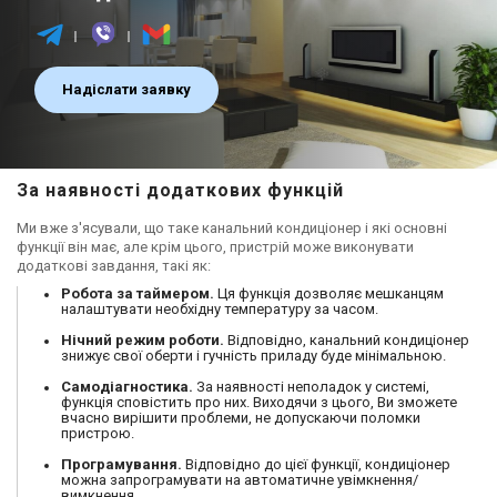
Надіслати заявку
За наявності додаткових функцій
Ми вже з'ясували, що таке канальний кондиціонер і які основні
функції він має, але крім цього, пристрій може виконувати
додаткові завдання, такі як:
Робота за таймером.
Ця функція дозволяє мешканцям
налаштувати необхідну температуру за часом.
Нічний режим роботи.
Відповідно, канальний кондиціонер
знижує свої оберти і гучність приладу буде мінімальною.
Самодіагностика.
За наявності неполадок у системі,
функція сповістить про них. Виходячи з цього, Ви зможете
вчасно вирішити проблеми, не допускаючи поломки
пристрою.
Програмування.
Відповідно до цієї функції, кондиціонер
можна запрограмувати на автоматичне увімкнення/
вимкнення.