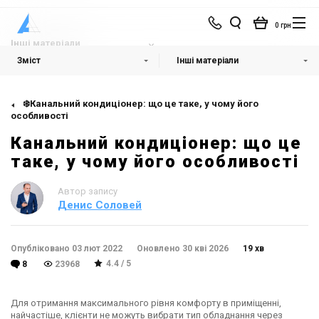
0 грн
Інші матеріали
Зміст
Інші матеріали
❄️Канальний кондиціонер: що це таке, у чому його
особливості
Канальний кондиціонер: що це
таке, у чому його особливості
Автор запису
Денис Соловей
Опубліковано 03 лют 2022
Оновлено 30 кві 2026
19 хв
4.4 / 5
8
23968
Для отримання максимального рівня комфорту в приміщенні,
найчастіше, клієнти не можуть вибрати тип обладнання через