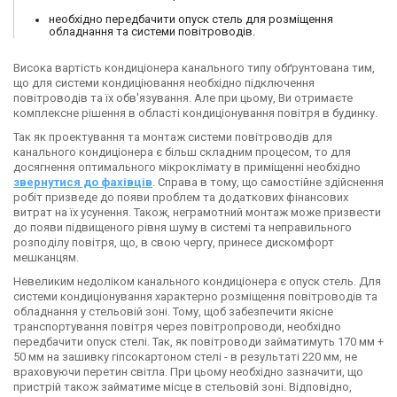
необхідно передбачити опуск стель для розміщення
обладнання та системи повітроводів.
Висока вартість кондиціонера канального типу обґрунтована тим,
що для системи кондиціювання необхідно підключення
повітроводів та їх обв'язування. Але при цьому, Ви отримаєте
комплексне рішення в області кондиціонування повітря в будинку.
Так як проектування та монтаж системи повітроводів для
канального кондиціонера є більш складним процесом, то для
досягнення оптимального мікроклімату в приміщенні необхідно
звернутися до фахівців
. Справа в тому, що самостійне здійснення
робіт призведе до появи проблем та додаткових фінансових
витрат на їх усунення. Також, неграмотний монтаж може призвести
до появи підвищеного рівня шуму в системі та неправильного
розподілу повітря, що, в свою чергу, принесе дискомфорт
мешканцям.
Невеликим недоліком канального кондиціонера є опуск стель. Для
системи кондиціонування характерно розміщення повітроводів та
обладнання у стельовій зоні. Тому, щоб забезпечити якісне
транспортування повітря через повітропроводи, необхідно
передбачити опуск стелі. Так, як повітроводи займатимуть 170 мм +
50 мм на зашивку гіпсокартоном стелі - в результаті 220 мм, не
враховуючи перетин світла. При цьому необхідно зазначити, що
пристрій також займатиме місце в стельовій зоні. Відповідно,