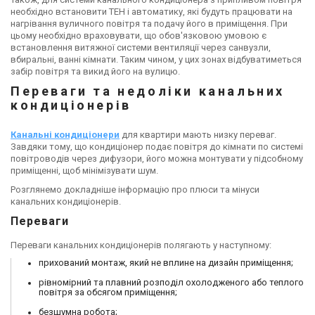
необхідно встановити ТЕН і автоматику, які будуть працювати на
нагрівання вуличного повітря та подачу його в приміщення. При
цьому необхідно враховувати, що обов'язковою умовою є
встановлення витяжної системи вентиляції через санвузли,
вбиральні, ванні кімнати. Таким чином, у цих зонах відбуватиметься
забір повітря та викид його на вулицю.
Переваги та недоліки канальних
кондиціонерів
Канальні кондиціонери
для квартири мають низку переваг.
Завдяки тому, що кондиціонер подає повітря до кімнати по системі
повітроводів через дифузори, його можна монтувати у підсобному
приміщенні, щоб мінімізувати шум.
Розглянемо докладніше інформацію про плюси та мінуси
канальних кондиціонерів.
Переваги
Переваги канальних кондиціонерів полягають у наступному:
прихований монтаж, який не вплине на дизайн приміщення;
рівномірний та плавний розподіл охолодженого або теплого
повітря за обсягом приміщення;
безшумна робота;