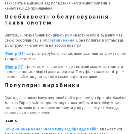
захистить мешканців від попадання неприємних запахів з
каналізації до приміщення.
Особливості обслуговування
таких систем
Внутрішньоканальний кондиціонер у квартирі або в будинку має
свою особливість з
обслуговування
. Вона полягає в установці
фільтруючих елементів на заборі повітря.
Фільтр G4
- це фільтр грубої очистки, який здатний затримати пил
та дрібних комах.
Фільтр F7
є фільтром тонкого очищення, який зможе затримати
пилок, пилових кліщів і різні алергени. Тому фільтрація повітря –
незамінний етап для гарного самопочуття людини.
Популярні виробники
Сьогодні на ринку існує широкий вибір різновидів брендів. Фахівці
Альтер Ейр з радістю допоможуть вам вибрати потрібну модель.
Наша компанія рекомендує звернути увагу на наступні бренди
канальних кондиціонерів:
DAIKIN
Кондиціонер канального типу від бренду Daikin
вважається