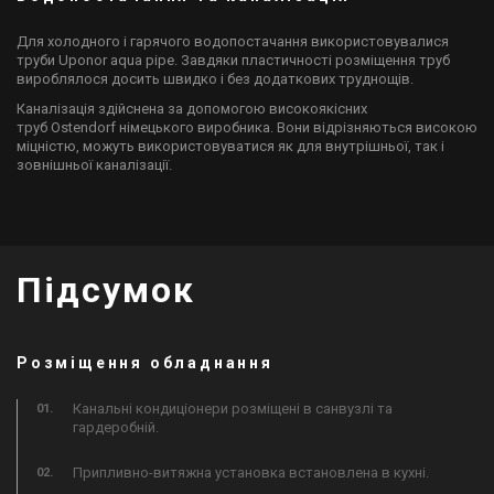
Для холодного і гарячого водопостачання використовувалися
труби Uponor aqua pipe. Завдяки пластичності розміщення труб
вироблялося досить швидко і без додаткових труднощів.
Каналізація здійснена за допомогою високоякісних
труб Ostendorf німецького виробника. Вони відрізняються високою
міцністю, можуть використовуватися як для внутрішньої, так і
зовнішньої каналізації.
Підсумок
Розміщення обладнання
Канальні кондиціонери розміщені в санвузлі та
гардеробній.
Припливно-витяжна установка встановлена в кухні.