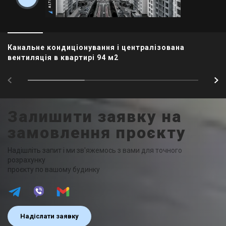
Канальне кондиціонування і централізована
вентиляція в квартирі 94 м2
Залишити заявку на
замовлення проєкту
Надішліть запит і ми зв'яжемось з вами для точного
розрахунку
проєкту по вашому будинку
Надіслати заявку