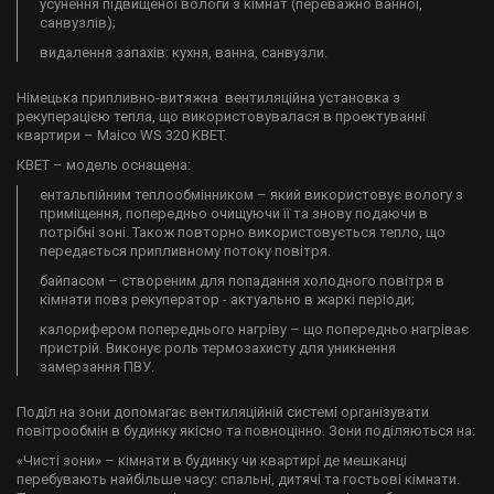
усунення підвищеної вологи з кімнат (переважно ванної,
санвузлів);
видалення запахів: кухня, ванна, санвузли.
Німецька припливно-витяжна вентиляційна установка з
рекуперацією тепла, що використовувалася в проектуванні
квартири – Maico WS 320 KBET. ​
​КВЕТ – модель оснащена:​
ентальпійним теплообмінником – який використовує вологу з
приміщення, попередньо очищуючи її та знову подаючи в
потрібні зоні. Також повторно використовується тепло, що
передається припливному потоку повітря.
байпасом – створеним для попадання холодного повітря в
кімнати повз рекуператор - актуально в жаркі періоди;
калорифером попереднього нагріву – що попередньо нагріває
пристрій. Виконує роль термозахисту для уникнення
замерзання ПВУ.
Поділ на зони допомагає вентиляційній системі організувати
повітрообмін в будинку якісно та повноцінно. Зони поділяються на:
«Чисті зони» – кімнати в будинку чи квартирі де мешканці
перебувають найбільше часу: спальні, дитячі та гостьові кімнати.