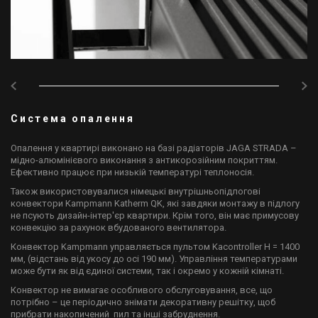
Система опалення
Опалення у квартирі виконано на базі радіаторів JAGA STRADA –
мідно-алюмінієвого виконання з антикорозійним покриттям.
Ефективно працює при низькій температурі теплоносія.
Також використовувалися німецькі внутрішньопідлогові
конвектори Kampmann Katherm QK, які завдяки монтажу в підлогу
не псують дизайн-інтер'єр квартири. Крім того, він має примусову
конвекцію за рахунок вбудованого вентилятора.
Конвектор Kampmann управляється пультом Kacontroller H = 1400
мм, (відстань від укосу до осі 190 мм). Управління температурами
може бути як від єдиної системи, так і окремо у кожній кімнаті.
Конвектор не вимагає особливого обслуговування, все, що
потрібно – це періодично знімати декоративну решітку, щоб
прибрати накопичений пил та інші забруднення.