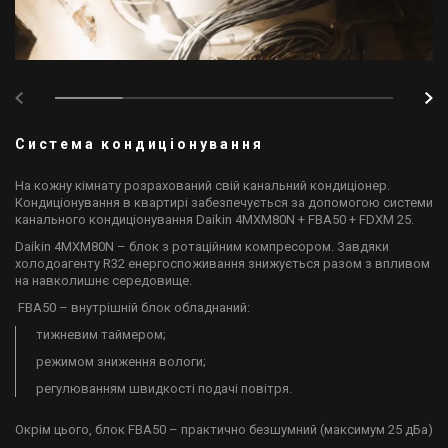
Система кондиціонування
На кожну кімнату розрахований свій канальний кондиціонер.
Кондиціонування в квартирі забезпечується за допомогою системи
канального кондиціонування Daikin 4MXM80N + FBA50 + FDXM 25.
Daikin 4MXM80N – блок з ротаційним компресором. Завдяки
холодоагенту R32 енергоспоживання знижується разом з впливом
на навколишнє середовище.
FBA50 – внутрішній блок обладнаний:
тижневим таймером;
режимом зниження вологи;
регулюванням швидкості подачі повітря.
Окрім цього, блок FBA50 – практично безшумний (максимум 25 дБа)