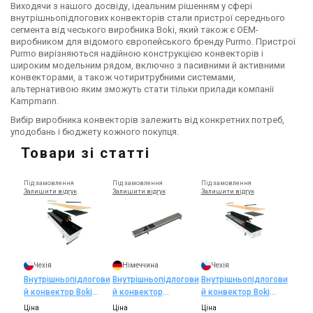
Виходячи з нашого досвіду, ідеальним рішенням у сфері
внутрішньопідлогових конвекторів стали пристрої середнього
сегмента від чеського виробника Boki, який також є OEM-
виробником для відомого європейського бренду Purmo. Пристрої
Purmo вирізняються надійною конструкцією конвекторів і
широким модельним рядом, включно з пасивними й активними
конвекторами, а також чотиритрубними системами,
альтернативою яким зможуть стати тільки прилади компанії
Kampmann.
Вибір виробника конвекторів залежить від конкретних потреб,
уподобань і бюджету кожного покупця.
Товари зі статті
Під замовлення
Під замовлення
Під замовлення
Залишити відгук
Залишити відгук
Залишити відгук
Чехія
Німеччина
Чехія
Внутрішньопідлогови
Внутрішньопідлогови
Внутрішньопідлогови
й конвектор Boki
й конвектор
й конвектор Boki
InFloor F4V (з
Kampmann Katherm
InFloor F2C (з
Ціна
Ціна
Ціна