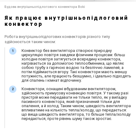
Будова внутрішньопідлогового конвектора Boki
Як працює внутрішньопідлоговий
конвектор
Робота внутрішньопідлогових конвекторів різного типу
здійснюється таким чином:
Конвектор без вентилятора створює природну
циркуляцію повітря завдяки фізичним процесам: більш
холодне повітря затягується всередину конвектора,
нагрівається за допомогою теплообмінника, що являє
собою трубу з гарячою водою та безліччю ламелей, а
потім підіймається вгору. Такі конвектори мають меншу
потужність, але працюють безшумно, і ідеально підходять
для спалень і кімнат відпочинку.
Конвектори, оснащені вбудованим вентилятором,
здійснюють примусову конвекцію повітря. У такому разі
пристрій може передавати не тільки тепло, як у випадку
пасивного конвектора, який призначений тільки для
опалення, а й холод. Таким чином, швидкість вентилятора
впливатиме на кількість тепла/холоду, що передається:
що вища швидкість вентилятора, то більше тепла/холоду
передається, проте рівень шуму також зростає.