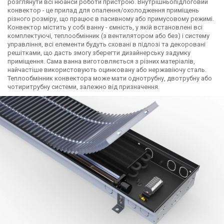
розглянути всі нюанси роботи пристрою. Внутрішньопідлоговий
конвектор - це прилад для опалення/охолодження приміщень
різного розміру, що працює в пасивному або примусовому режимі.
Конвектор містить у собі ванну - ємність, у якій встановлені всі
комплектуючі, теплообмінник (з вентилятором або без) і систему
управління, всі елементи будуть сховані в підлозі та декоровані
решітками, що дасть змогу зберегти дизайнерську задумку
приміщення. Сама ванна виготовляється з різних матеріалів,
найчастіше використовують оцинковану або нержавіючу сталь.
Теплообмінник конвектора може мати однотрубну, двотрубну або
чотиритрубну системи, залежно від призначення.