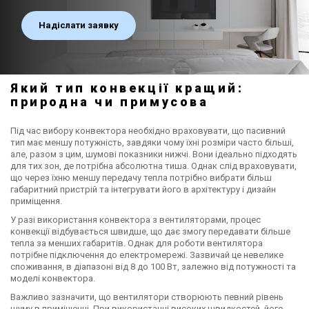
Надіслати заявку
Який тип конвекції кращий:
природна чи примусова
Під час вибору конвектора необхідно враховувати, що пасивний
тип має меншу потужність, завдяки чому їхні розміри часто більші,
але, разом з цим, шумові показники нижчі. Вони ідеально підходять
для тих зон, де потрібна абсолютна тиша. Однак слід враховувати,
що через їхню меншу передачу тепла потрібно вибрати більш
габаритний пристрій та інтегрувати його в архітектуру і дизайн
приміщення.
У разі використання конвектора з вентиляторами, процес
конвекції відбувається швидше, що дає змогу передавати більше
тепла за менших габаритів. Однак для роботи вентилятора
потрібне підключення до електромережі. Зазвичай це невелике
споживання, в діапазоні від 8 до 100 Вт, залежно від потужності та
моделі конвектора.
Важливо зазначити, що вентилятори створюють певний рівень
шуму в приміщенні. При використанні високих швидкостей, його