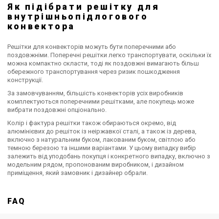
Як підібрати решітку для
Чехія
Німеччина
Німеччина
внутрішньопідлогового
Внутрішньопідлогови
Внутрішньопідлогови
Внутрішньопідлогови
конвектора
й конвектор Boki
й конвектор
й конвектор
InFloor F4C (з
Kampmann Katherm
Kampmann Katherm
Ціна
Ціна
Ціна
Решітки для конвекторів можуть бути поперечними або
вентилятором)
QK Nano
HK
Ціна за запитом
Ціна за запитом
Ціна за запитом
поздовжніми. Поперечні решітки легко транспортувати, оскільки їх
Купити
Купити
Купити
можна компактно скласти, тоді як поздовжні вимагають більш
обережного транспортування через ризик пошкодження
конструкції.
За замовчуванням, більшість конвекторів усіх виробників
комплектуються поперечними решітками, але покупець може
вибрати поздовжні опціонально.
Колір і фактура решітки також обираються окремо, від
алюмінієвих до решіток із неіржавкої сталі, а також із дерева,
включно з натуральним буком, лакованим буком, світлою або
темною березою та іншими варіантами. У цьому випадку вибір
залежить від уподобань покупця і конкретного випадку, включно з
модельним рядом, пропонованим виробником, і дизайном
приміщення, який замовник і дизайнер обрали.
FAQ