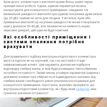
Крім цього, конвектори з вентиляторами більш шумні через
принцип їхньої роботи. Однак, шумові параметри можна
налаштувати для конкретного приміщення і завдання. На
мінімальній швидкості вентилятора шумові показники дуже низькі
(до 20 дБ) і майже не чутні для людини. У вітальні, кухні або
приймальні вентилятор на різних швидкостях може створювати
шум у діапазоні 30-40 дБ, але зважаючи на наявність інших
звукових джерел, цей шум не буде помітний.
Які особливості приміщення і
системи опалення потрібно
врахувати
Для правильного підбору внутрішньопідлогового конвектора
висота підлоги як на чорновій, так і на чистовій її стадії -
найважливіший аспект. Цей параметр допоможе підібрати
відповідну глибину ванни, в якій буде розміщено теплообмінник
потрібної потужності. Таким чином, розмірні параметри (ширина і
довжина) конвектора обираються індивідуально залежно від
глибини ванни і необхідного рівня опалення/охолодження для
конкретного приміщення. Наостанок, важливо врахувати, що
внутрішньопідлоговий конвектор, як і будь-який
радіатор
, має
граничне значення потужності.