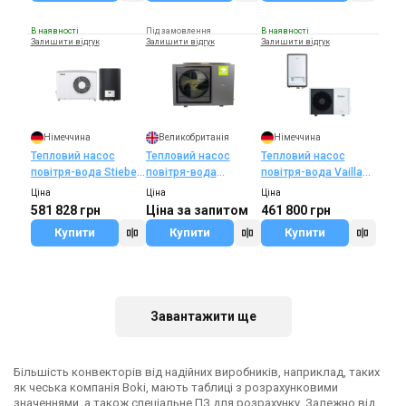
В наявності
Під замовлення
В наявності
Залишити відгук
Залишити відгук
Залишити відгук
Німеччина
Великобританія
Німеччина
Тепловий насос
Тепловий насос
Тепловий насос
повітря-вода Stiebel
повітря-вода
повітря-вода Vaillant
Eltron HPA-O 8 CS
MYCOND HEVI
aroTHERM VWL 105/5
Ціна
Ціна
Ціна
PLUS FLEX SET
AS/IS 400V
581 828 грн
Ціна за запитом
461 800 грн
Купити
Купити
Купити
В наявності
Залишити відгук
Завантажити ще
Більшість конвекторів від надійних виробників, наприклад, таких
Італія
як чеська компанія Boki, мають таблиці з розрахунковими
Тепловий насос
значеннями, а також спеціальне ПЗ для розрахунку. Залежно від