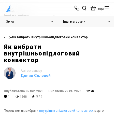
0 грн
Інші матеріали
Зміст
Інші матеріали
🌫Як вибрати внутрішньопідлоговий конвектор
Як вибрати
внутрішньопідлоговий
конвектор
Автор запису
Денис Соловей
Опубліковано 02 лип 2023
Оновлено 29 кві 2026
12 хв
5 / 5
1
4668
Перед тим як вибрати
внутрішньопідлоговий конвектор
, варто