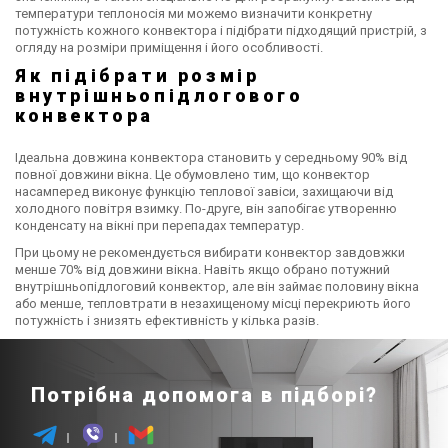
повітря-вода Olimpia
температури теплоносія ми можемо визначити конкретну
потужність кожного конвектора і підібрати підходящий пристрій, з
Splendid Sherpa S3
Ціна
огляду на розміри приміщення і його особливості.
Aquadue
384 669 грн
Як підібрати розмір
Купити
внутрішньопідлогового
конвектора
Ідеальна довжина конвектора становить у середньому 90% від
повної довжини вікна. Це обумовлено тим, що конвектор
насамперед виконує функцію теплової завіси, захищаючи від
холодного повітря взимку. По-друге, він запобігає утворенню
конденсату на вікні при перепадах температур.
При цьому не рекомендується вибирати конвектор завдовжки
менше 70% від довжини вікна. Навіть якщо обрано потужний
внутрішньопідлоговий конвектор, але він займає половину вікна
або менше, тепловтрати в незахищеному місці перекриють його
потужність і знизять ефективність у кілька разів.
Потрібна допомога в підборі?