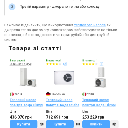
Третій параметр - джерело тепла або холоду.
Важливо відзначити, що використання
теплового насоса
як
джерела тепла дає змогу конвекторам забезпечувати не тільки
опалення, а й охолодження в чотиритрубній або двотрубній
системі.
Товари зі статті
В наявності
В наявності
В наявності
(2)
(2)
Залишити відгук
Італія
Німеччина
Італія
Тепловий насос
Тепловий насос
Тепловий насос
повітря-вода Olimpia
повітря-вода Stiebel
повітря-вода Olimpia
Splendid Sherpa S3
Eltron HPA-O 13
Splendid Sherpa S3
Ціна
Ціна
Ціна
Tower
Premium
436 070 грн
712 691 грн
253 229 грн
Купити
Купити
Купити