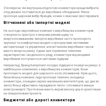
З'ясовуючи, які внутрішньопідлогові конвектори краще вибрати,
слід уважно поставитися до виробника обладнання. Ринок
пропонує широкий вибір брендів, кожен з яких має свої переваги.
Вітчизняні або імпортні моделі
На сьогодні європейські компанії з виробництва конвекторів
створюють пристрої з низьким рівнем шуму та
енергоспоживанням. Імпортні виробники часто пропонують
зручніші та комфортніші моделі з просунутими системами
автоматизації та управління, але вітчизняні виробники також
мають місце на ринку. Однак при порівнянні технічних
характеристик і модельного ряду, конвектори від місцевих
виробників поступаються світовим лідерам.
Наприклад, бренд Kampmann посідає лідируючі позиції на ринку і є
найбільшою компанією з виробництва конвекторів. Вони
пропонують моделі для широкого кола споживачів. Крім цього,
бельгійська компанія Jaga пропонує технічно складніші
конвектори, оснащені серією маленьких вентиляторів, що дає їм
змогу більш ефективно передавати тепло і споживати менше
електроенергії. Проте вони мають вкрай високу ціну й орієнтовані
на спеціалізовані проєкти.
Бюджетні або дорогі конвектори