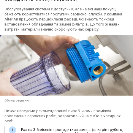
Україна
Україна
Швеція
Фільтри зворотного
Фільтри зворотного
Фільтри зворотного
Обслуговування системи є доступним, але не всі наші покупці
осмосу Ecosoft P’URE
осмосу Ecosoft P’URE
осмосу Bluewater
бажають користуватися послугами сервісної служби. У компанії
Balance
з мінералізатором
Cleone
Alter Air працюють першокласні фахівці, які знають тонкощі
Ціна
Ціна
Ціна
встановлення обладнання та заміни фільтрів. До того ж наявні
(MO675MPURE)
Ціна за запитом
Ціна за запитом
83 339 грн
витратні матеріали значно скорочують час сервісу.
Купити
Купити
Купити
В наявності
В наявності
(2)
Залишити відгук
Швеція
Україна
Фільтри зворотного
Фільтри зворотного
осмосу Bluewater
осмосу Ecosoft
Spirit RO-300
MO675PUREMACECO
Ціна
Ціна
Обслуговування
198 289 грн
16 834 грн
Нижче наведемо рекомендований виробниками проміжок
Купити
Купити
проведення сервісних робіт, розрахований на сім'ю з чотирьох
осіб:
Раз на 3-6 місяців проводиться заміна фільтрів грубого,