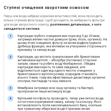
Ступені очищення зворотним осмосом
Перш ніж вода набуває корисних властивостей, вона проходить
кілька ступенів фільтрації. І щоб зрозуміти, як вибирають фільтри
для води зворотного осмосу,
розглянемо детальніше, з чого
складається система:
Картридж грубого очищення має пори від 5 до 20 мкм,
затримує великі частки домішок (іржа, пісок, органіка). На
цьому етапі очищення, фільтр не може відфільтрувати
дрібнішу фракцію, яка впливає на утворення стороннього
присмаку та запаху води.
Картридж, що містить гранульоване або брикетоване
активоване вугілля – абсорбує (поглинає) сторонні
запахи, смаки та робить воду безбарвною. Обидва
картриджі виконують те саме завдання, але
відрізняються один від одного якістю очищення: у
брикетованого вугілля розмір осередків становить
всього 5 мкм, тому він ефективніше дезактивує органічні
сполуки, пестициди та інші хімікати.
Мембрана затримує всю іншу органіку та бактерії,
пропускаючи лише молекулу води.
Вугільний постфільтр проводить, тепер уже питної води,
остаточне коригування смаку, запаху та кольору. Його
встановлюють після накопичувального бака, оскільки
при тривалому зберіганні води її присмак може