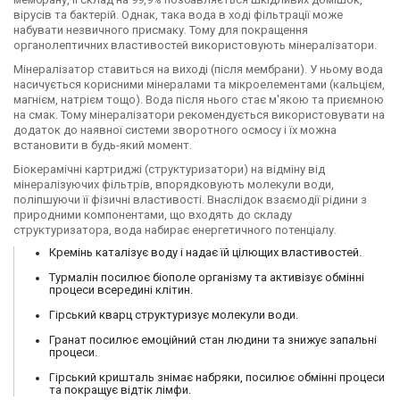
вірусів та бактерій. Однак, така вода в ході фільтрації може
набувати незвичного присмаку. Тому для покращення
органолептичних властивостей використовують мінералізатори.
Мінералізатор ставиться на виході (після мембрани). У ньому вода
насичується корисними мінералами та мікроелементами (кальцієм,
магнієм, натрієм тощо). Вода після нього стає м'якою та приємною
на смак. Тому мінералізатори рекомендується використовувати на
додаток до наявної системи зворотного осмосу і їх можна
встановити в будь-який момент.
Біокерамічні картриджі (структуризатори) на відміну від
мінералізуючих фільтрів, впорядковують молекули води,
поліпшуючи її фізичні властивості. Внаслідок взаємодії рідини з
природними компонентами, що входять до складу
структуризатора, вода набирає енергетичного потенціалу.
Кремінь каталізує воду і надає їй цілющих властивостей.
Турмалін посилює біополе організму та активізує обмінні
процеси всередині клітин.
Гірський кварц структуризує молекули води.
Гранат посилює емоційний стан людини та знижує запальні
процеси.
Гірський кришталь знімає набряки, посилює обмінні процеси
та покращує відтік лімфи.