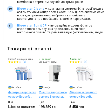
мембрана з терміном служби до трьох років.
Bluewater Cleone
– компактна система фільтрації води з
автоматичним контролем якості. Крім цього система сама
проведе промивання мембрани та сповістить
користувача про необхідність заміни картриджів.
Bluewater Spirit CP
– інноваційна модель фільтра
зворотного осмосу, яка проводить очищення,
мікромінералізацію та ревіталізацію («оживлення») води.
Товари зі статті
Знятий з виробництва
В наявності
В наявності
(2)
(4)
Залишити відгук
Україна
Швеція
Україна
Фільтри зворотного
Фільтри зворотного
Фільтри зворотного
осмосу Ecosoft
осмосу Bluewater
осмосу Ecosoft
Absolute 5-50
Spirit RO-300
Standard 6-50M
Ціна
Ціна
Ціна
(MO550ECO)
(MO650MECOSTD)
Ціна за запитом
198 289 грн
5 458 грн