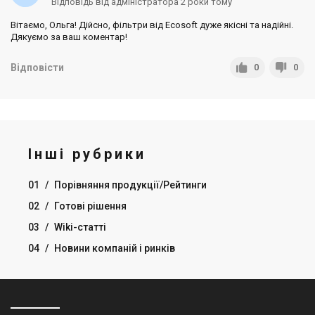
Відповідь від адміністратора 2 роки тому
Вітаємо, Ольга! Дійсно, фільтри від Ecosoft дуже якісні та надійні.
Дякуємо за ваш коментар!
Відповісти
0
0
Інші рубрики
01
/
Порівняння продукції/Рейтинги
02
/
Готові рішення
03
/
Wiki-статті
04
/
Новини компаній і ринків