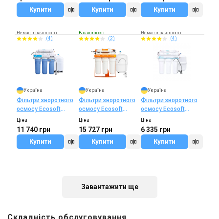
Купити
Купити
Купити
Немає в наявності
В наявності
Немає в наявності
(4)
(2)
(4)
Україна
Україна
Україна
Фільтри зворотного
Фільтри зворотного
Фільтри зворотного
осмосу Ecosoft
осмосу Ecosoft
осмосу Ecosoft
Absolute 6-50M
Absolute
Standard 5-50
Ціна
Ціна
Ціна
(MO675MECO)
MO675MPSECO
(MO550ECOSTD)
11 740 грн
15 727 грн
6 335 грн
Купити
Купити
Купити
Немає в наявності
Знятий з виробництва
В наявності
(4)
(2)
Залишити відгук
Завантажити ще
Складність обслуговування