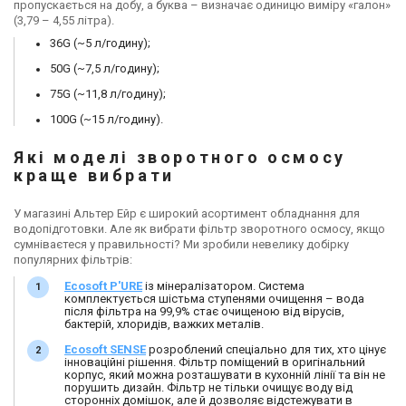
пропускається на добу, а буква – визначає одиницю виміру «галон»
(3,79 – 4,55 літра).
36G (~5 л/годину);
50G (~7,5 л/годину);
75G (~11,8 л/годину);
100G (~15 л/годину).
Які моделі зворотного осмосу
краще вибрати
У магазині Альтер Ейр є широкий асортимент обладнання для
водопідготовки. Але як вибрати фільтр зворотного осмосу, якщо
сумніваєтеся у правильності? Ми зробили невелику добірку
популярних фільтрів:
Ecosoft P'URE
із мінералізатором. Система
комплектується шістьма ступенями очищення – вода
після фільтра на 99,9% стає очищеною від вірусів,
бактерій, хлоридів, важких металів.
Ecosoft SENSE
розроблений спеціально для тих, хто цінує
інноваційні рішення. Фільтр поміщений в оригінальний
корпус, який можна розташувати в кухонній лінії та він не
порушить дизайн. Фільтр не тільки очищує воду від
сторонніх домішок, але й дозволяє відстежувати в