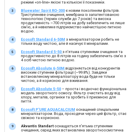
режимі «on-line» якісні та кількісні її показники.
Bluewater Spirit RO-300
є новим поколінням фільтрів.
Триступеневе очищення, мембрана із запатентованою
технологією (термін служби до 7 років) та висока
продуктивність ~700 літрів на добу забезпечить не лише
сім'ю, а й невелике підприємство найчистішою питною
водою.
Ecosoft Standard 6-50M
з мінералізатором робить не
тільки воду чистою, але й насичує її мінералами.
Ecosoft Standard 5-50
з п'ятьма ступенями очищення та
продуктивністю до 8 літрів на годину забезпечить сім'ю з
4 осіб чистою питною водою.
Ecosoft Absolute 6-50M
відрізняється від конкурентів
високим ступенем фільтрації (~99.8%). Завдяки
встановленому мінералізатору вода буде не тільки
чистою, а й корисною для вживання.
Ecosoft Absolute 5-50
– проста і водночас функціональна
модель зворотного осмосу. Фільтр очистить воду від
хлору, металів, органіки та зробить її приємною для
пиття.
Ecosoft P’URE AQUACALCIUM
оснащений спеціальним
мінералізатором. Вода, проходячи через цей фільтр, стає
свіжою та корисною.
Akvantis Standart
оснащується п'ятьма ступенями
очищення, серед яких встановлена ​​зворотноосмотична