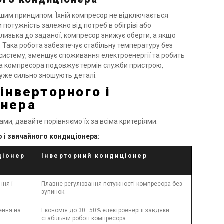
шим принципом. Їхній компресор не відключається
 потужність залежно від потреб в обігріві або
лизька до заданої, компресор знижує оберти, а якщо
. Така робота забезпечує стабільну температуру без
-систему, зменшує споживання електроенергії та робить
ота компресора подовжує термін служби пристрою,
дуже сильно зношують деталі.
 інверторного і
онера
ами, давайте порівняємо їх за всіма критеріями.
 і звичайного кондиціонера:
ціонер
Інверторний кондиціонер
ння і
Плавне регулювання потужності компресора без
зупинок
ення на
Економія до 30–50% електроенергії завдяки
стабільній роботі компресора