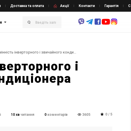
и
Доставка та оплата
Акції
Контакти
Гарантія
С
н
❄️Відмінність інверторного і звичайного кондиціонера
верторного і
ондиціонера
0 / 5
6
10 хв
читання
0
коментарів
3605