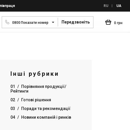
півпраця
RU
UA
Передзвоніть
0
8
0
0
Показати номер
0 грн
Інші рубрики
01
/
Порівняння продукції/
Рейтинги
02
/
Готові рішення
03
/
Поради та рекомендації
04
/
Новини компаній і ринків