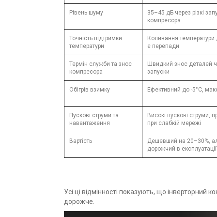
Рівень шуму
35–45 дБ через різкі зап
компресора
Точність підтримки
Коливання температури 
температури
є перепади
Термін служби та знос
Швидкий знос деталей ч
компресора
запуски
Обігрів взимку
Ефективний до -5°C, мак
Пускові струми та
Високі пускові струми, 
навантаження
при слабкій мережі
Вартість
Дешевший на 20–30%, а
дорожчий в експлуатації
Усі ці відмінності показують, що інверторний ко
дорожче.