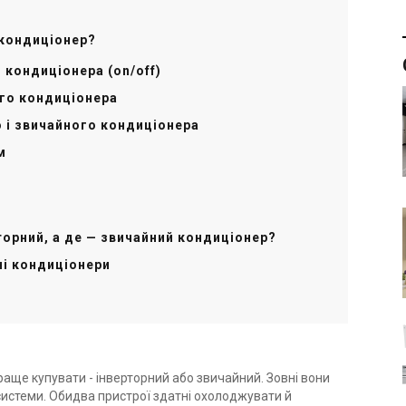
 кондиціонер?
 кондиціонера (on/off)
го кондиціонера
о і звичайного кондиціонера
м
орний, а де — звичайний кондиціонер?
ні кондиціонери
раще купувати - інверторний або звичайний. Зовні вони
 системи. Обидва пристрої здатні охолоджувати й