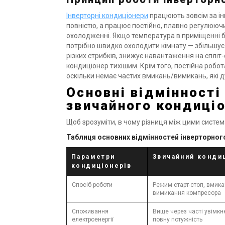
Інверторні кондиціонери
працюють зовсім за ін
повністю, а працює постійно, плавно регулюючи
охолодженні. Якщо температура в приміщенні б
потрібно швидко охолодити кімнату — збільшує
різких стрибків, знижує навантаження на спліт
кондиціонер тихішим. Крім того, постійна роб
оскільки немає частих вмикань/вимикань, які 
Основні відмінності
звичайного кондиці
Щоб зрозуміти, в чому різниця між цими систем
Таблиця основних відмінностей інверторного
Параметри
Звичайний конди
кондиціонерів
Спосіб роботи
Режим старт-стоп, вмика
вимикання компресора
Споживання
Вище через часті увімкн
електроенергії
повну потужність