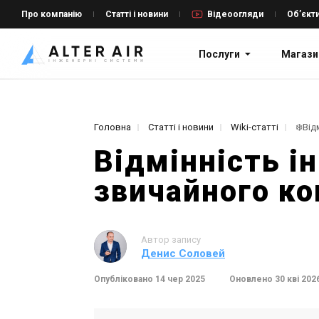
Про компанію
Статті і новини
Відеоогляди
Об’єкт
Послуги
Магази
Головна
Статті і новини
Wiki-статті
Відмінність ін
звичайного к
Автор запису
Денис Соловей
Опубліковано 14 чер 2025
Оновлено 30 кві 202