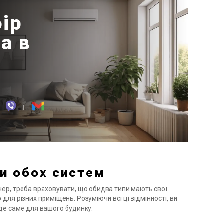
ір
а в
и обох систем
ер, треба враховувати, що обидва типи мають свої
р для різних приміщень. Розуміючи всі ці відмінності, ви
йде саме для вашого будинку.