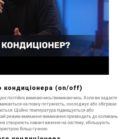
 кондиціонера (on/off)
ацює постійно вмикаючись/вимикаючись. Коли ви задаєте
микається на повну потужність, охолоджує або обігріває
кається. Щойно температура підвищується або
акий режим вмикання-вимикання призводить до коливань
нення створюють навантаження на систему, збільшують
 пристрою більш гучною
ого кондиціонера