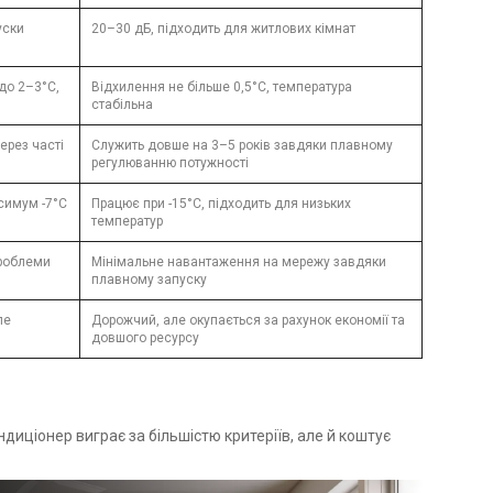
уски
20–30 дБ, підходить для житлових кімнат
до 2–3°C,
Відхилення не більше 0,5°C, температура
стабільна
ерез часті
Служить довше на 3–5 років завдяки плавному
регулюванню потужності
симум -7°C
Працює при -15°C, підходить для низьких
температур
проблеми
Мінімальне навантаження на мережу завдяки
плавному запуску
ле
Дорожчий, але окупається за рахунок економії та
довшого ресурсу
ндиціонер виграє за більшістю критеріїв, але й коштує