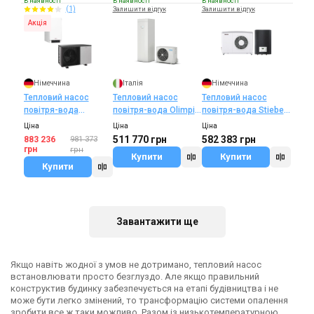
В наявності
В наявності
В наявності
(1)
Залишити відгук
Залишити відгук
Акція
Німеччина
Італія
Німеччина
Тепловий насос
Тепловий насос
Тепловий насос
повітря-вода
повітря-вода Olimpia
повітря-вода Stiebel
Viessmann AWB-E-AC
Splendid Sherpa S3
Eltron HPA-O 8 CS
Ціна
Ціна
Ціна
400V 201.D13
Aquadue Tower
PLUS FLEX SET
511 770 грн
582 383 грн
883 236
981 373
грн
грн
Купити
Купити
Купити
В наявності
Немає в наявності
Залишити відгук
Залишити відгук
Завантажити ще
Якщо навіть жодної з умов не дотримано, тепловий насос
Італія
Німеччина
встановлювати просто безглуздо. Але якщо правильний
Тепловий насос
Тепловий насос
конструктив будинку забезпечується на етапі будівництва і не
повітря-вода Olimpia
повітря-вода Vaillant
може бути легко змінений, то трансформацію системи опалення
зробити все ж таки можливо. Разом із низькотемпературною
Splendid Sherpa S3
aroTHERM VWL 55/5