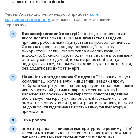
якість теплоізоляції та ін.
Фахівці Альтер Ейр рекомендують придбати
котел
конденсаційного типу
, оскільки він славиться такими
перевагами:
Високоефективний пристрій
, коефіцієнт корисної дії
якого досягає понад 100%. Це відбувається завдяки
принципу роботи, який ґрунтується на процесі конденсації.
Основна перевага процесу конденсації полягає у
використанні залишкового тепла димових газів, що
відходять. Оскільки труба подачі має своє тепло, завдяки
розташуванню в димарі, вона нагріває повітря, що
надходить. Отже, в пальник надходить уже тепле повітря,
без додаткових витрат енергії.
Наявність
погодозалежної модуляції
. Це означає, що в
комплектації котла є вуличний датчик, завдяки якому
відбувається регулювання температури теплоносія. Таким
чином, вуличний датчик відправляє сигнал котлу і
залежно від показників температури пристрій підвищує
або знижує температуру теплоносія. Внаслідок чого, ви
зможете
економічно вигідно витрачати сировину, а також
це дозволити підтримувати оптимальну температуру у
приміщенні.
Тиха робота
.
агрегат працює за
низькотемпературного режиму
. Щоб
досягти максимальної ефективності пристрою, важливо
передбачити монтаж системи теплої підлоги, яка