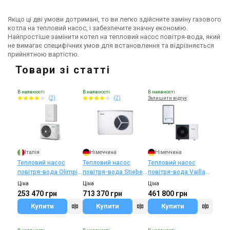
Якщо ці дві умови дотримані, то ви легко здійсните заміну газового
котла на тепловий насос, і забезпечите значну економію.
Найпростіше замінити котел на тепловий насос повітря-вода, який
не вимагає специфічних умов для встановлення та відрізняється
прийнятною вартістю.
Товари зі статті
В наявності
В наявності
В наявності
(2)
(2)
Залишити відгук
Італія
Німеччина
Німеччина
Тепловий насос
Тепловий насос
Тепловий насос
повітря-вода Olimpia
повітря-вода Stiebel
повітря-вода Vaillant
Splendid Sherpa S3
Eltron HPA-O 13
aroTHERM VWL 105/5
Ціна
Ціна
Ціна
Premium
AS/IS 400V
253 470 грн
713 370 грн
461 800 грн
Купити
Купити
Купити