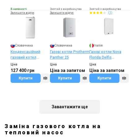
В наявності
Знятий з виробництва
Знятий з виробництва
(1)
Залишити відгук
Залишити відгук
Словаччина
Словаччина
Італія
Конденсаційний
Газові котли Protherm
Газові котли Nova
газовий котел
Panther 25
Florida Delfis
Protherm Bear
Bitermica
Ціна
Ціна
Ціна
Condens (Ведмідь
127 400 грн
Ціна за запитом
Ціна за запитом
Конденс) 18 KKS
Купити
Купити
Купити
Завантажити ще
Заміна газового котла на
тепловий насос