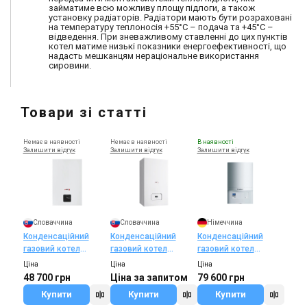
займатиме всю можливу площу підлоги, а також
установку радіаторів. Радіатори мають бути розраховані
на температуру теплоносія +55°C – подача та +45°C –
відведення. При зневажливому ставленні до цих пунктів
котел матиме низькі показники енергоефективності, що
надасть мешканцям нераціональне використання
сировини.
Товари зі статті
Немає в наявності
Немає в наявності
В наявності
Залишити відгук
Залишити відгук
Залишити відгук
Словаччина
Словаччина
Німеччина
Конденсаційний
Конденсаційний
Конденсаційний
газовий котел
газовий котел
газовий котел
Protherm Puma
Protherm Lynx
Vaillant ecoTEC pro
Ціна
Ціна
Ціна
Condens 18/24 MKV-
Condens 25 MKO-A
VUW INT 236 /5 -3‑H
48 700 грн
Ціна за запитом
79 600 грн
AS/1 (H-UA) (Пума
(H-UA) (Рись
Купити
Купити
Купити
Конденс)
Конденс)