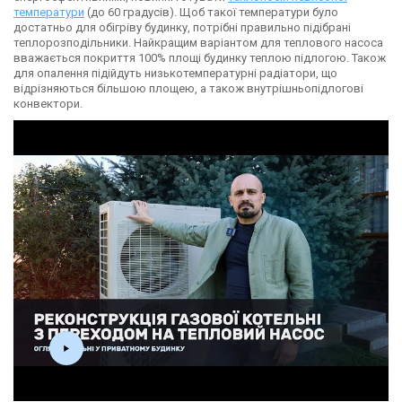
температури
(до 60 градусів). Щоб такої температури було
достатньо для обігріву будинку, потрібні правильно підібрані
теплорозподільники. Найкращим варіантом для теплового насоса
вважається покриття 100% площі будинку теплою підлогою. Також
для опалення підійдуть низькотемпературні радіатори, що
відрізняються більшою площею, а також внутрішньопідлогові
конвектори.