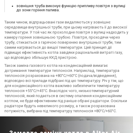
зовнішня труба виконує функцію припливу повітря з вулиці
до зони горіння палива.
Таким чином, відпрацьовані гази видаляються у зовнішнє
середовище внутрішньої труби, при цьому нагрівають її до високої
температури. У той час як прохолодне повітря з вулиці надходить у
камеру горіння зовнішньою трубою. Повітря, проходячи через
трубу, стикається з гарячою поверхнею внутрішньої труби, тим
самим нагрівається до вищої температури. Цей принцип дії
підвищує ефективність котла завдяки раціональній витраті газу,
що відповідно збільшує ККД пристрою.
Також заміна газового котла на конденсаційний вимагає
дотримання температури теплоносія. Наприклад, температура
теплоносія розрахована на +80°C/+60°C (подача/відведення),
відповідно всі прилади підібрані під цю температуру. Річ у тім, що
для конденсаційного котла важливо забезпечити температуру
теплоносія +55°C/+45°C. Внаслідок чого, низькотемпературний
теплоносій, який подається в систему опалення конденсаційним
котлом, не буде ефективним під раніше обрані радіатори. Оскільки
радіатори будуть невеликого розміру, а також розрахована
потужність, вибрана під температуру теплоносія +80°C/+60°C.