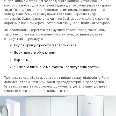
енергії шляхом згоряння газоподібного палива. Устаткування
використовують для опалення будинку, а також нагрівання гарячої
води. Газовий котел є найпоширенішим видом опалювального
обладнання, тому на ринку представлений широкий вибір
пристроїв. Однак зараз опалення на базі газового котла є досить
дорогим рішенням через нестабільність цінової політики ресурсів.
Всі опалювальні агрегати, у тому числі газові котли, мають свій
термін експлуатації. Основними моментами, що впливають на
експлуатацію приладу, є:
Вид та принцип роботи газового котла.
Ефективність обладнання.
Вартість.
Чи якісно виконано монтаж та налаштування системи.
При недотриманні цих умов агрегат вийде з ладу, відповідно його
доведеться замінити. При заміні приладу потрібно проведення
багатьох етапів та оформлень документів, детальніше про це ви
зможете дізнатися, прочитавши статтю.