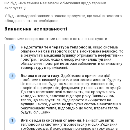
що будь-яка техніка має власні обмеження щодо термінів
експлуатації.
У будь-якому разі важливо вчасно зрозуміти, що заміна газового
обладнання стала необхідною.
Виявлення несправності
Основними несправностями газового котла є такі пункти:
Недостатня температура теплоносія
. Якщо система
опалення на базі газового котла змонтована неякісно, ​​то
в результаті мешканці будинку отримають неефективний
пристрій. Також, якщо є некоректне налаштування
обладнання, пристрій не зможе забезпечити оптимальну
температуру в приміщенні.
Велика витрата газу
. Здебільшого причиною цієї
проблеми є низький рівень енергоефективності будинку.
Це означає, що будинок має неякісне утеплення стін,
покрівлі, перекриттів, фундаменту та інших конструкцій.
До того ж встановлені склопакети, які пропускають
холод чи тепло, залежно від пори року. Таким чином,
тепло, що генерується, буде просто викидатися на
вулицю. Також, у житлі не присутня система вентиляції з
рекуперацією тепла, відповідно до чого, втрати тепла
будуть більшими.
Витік води із системи опалення
. Найчастіше витік
теплоносія із системи утворюється у місцях з'єднання
трубопроводів. В основному причиною витоку води є