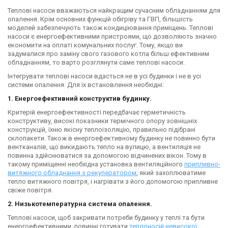
Теплові насоси вважаються найкращим сучасним обладнанням для
опалення. Крім основних функцій обігріву та ГВП, більшість
моделей забезпечують також кондиціювання приміщень. Теплові
насоси є енергоефективними пристроями, що дозволяють значно
економити на оплаті комунальних послуг. Тому, якщо ви
задумалися про заміну свого газового котла більш ефективним
обладнанням, то варто розглянути саме теплові насоси.
Інтегрувати теплові насоси вдасться не в усі будинки і не в усі
системи опалення. Для їх встановлення необхідні:
1. Енергоефективний конструктив будинку.
Критерій енергоефективності передбачає герметичність
конструктиву, високі показники термічного опору зовнішніх
конструкцій, їхню якісну теплоізоляцію, правильно підібрані
склопакети. Також в енергоефективному будинку не повинно бути
вентканалів, що викидають тепло на вулицю, а вентиляція не
повинна здійснюватися за допомогою відчинених вікон. Тому в
такому приміщенні необхідна установка вентиляційного
припливно-
витяжного обладнання з рекуператором
, який захоплюватиме
тепло витяжного повітря, і нагрівати з його допомогою припливне
свіже повітря.
2. Низькотемпературна система опалення.
Теплові насоси, щоб закривати потреби будинку у теплі та бути
енергоефективними, повинні готувати
теплоносій невисокої