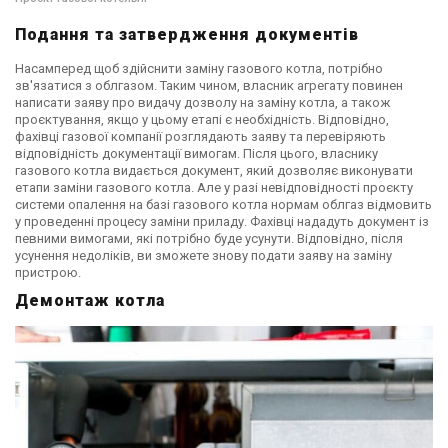
Подання та затвердження документів
Насамперед щоб здійснити заміну газового котла, потрібно
зв'язатися з облгазом. Таким чином, власник агрегату повинен
написати заяву про видачу дозволу на заміну котла, а також
проєктування, якщо у цьому етапі є необхідність. Відповідно,
фахівці газової компанії розглядають заяву та перевіряють
відповідність документації вимогам. Після цього, власнику
газового котла видається документ, який дозволяє виконувати
етапи заміни газового котла. Але у разі невідповідності проєкту
системи опалення на базі газового котла нормам облгаз відмовить
у проведенні процесу заміни приладу. Фахівці нададуть документ із
певними вимогами, які потрібно буде усунути. Відповідно, після
усунення недоліків, ви зможете знову подати заяву на заміну
пристрою.
Демонтаж котла