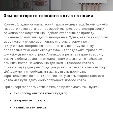
Заміна старого газового котла на новий
Кожне обладнання має власний термін експлуатації. Термін служби
газового котла встановлює виробник пристрою, але при цьому
важливо враховувати, що недбале ставлення до приладу
призведе до його швидкого зношування. Однак, навіть за хороших
умов і маючи якісно змонтовану систему, згодом у котлі
відбувається погіршення його роботи. У певному випадку,
проведення технічного обслуговування продовжить тривалість
функціонування пристрою. Але якщо агрегат є старим і ремонт, і
технічне обслуговування є недоцільним рішенням, то найкраще
замінити котел. Важливо, що для заміни газового котла в
приватному будинку необхідні документи, а саме технічний паспорт.
Цей документ є необхідним так, як у ньому прописана
характеристика котла. Відповідно, потужність старого газового
котла має бути ідентичною потужності нового котла.
При виборі газового котла важливо враховувати такі пункти:
тип і площу опалювальної будівлі;
джерела тепловтрат;
наявність вентиляції;