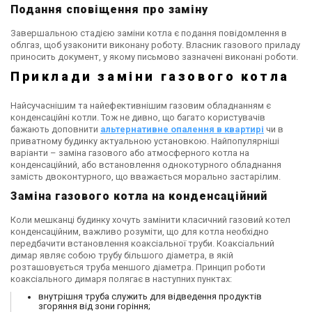
Подання сповіщення про заміну
Завершальною стадією заміни котла є подання повідомлення в
облгаз, щоб узаконити виконану роботу. Власник газового приладу
приносить документ, у якому письмово зазначені виконані роботи.
Приклади заміни газового котла
Найсучаснішим та найефективнішим газовим обладнанням є
конденсаційні котли. Тож не дивно, що багато користувачів
бажають доповнити
альтернативне опалення в квартирі
чи в
приватному будинку актуальною установкою. Найпопулярніші
варіанти – заміна газового або атмосферного котла на
конденсаційний, або встановлення однокотурного обладнання
замість двоконтурного, що вважається морально застарілим.
Заміна газового котла на конденсаційний
Коли мешканці будинку хочуть замінити класичний газовий котел
конденсаційним, важливо розуміти, що для котла необхідно
передбачити встановлення коаксіальної труби. Коаксіальний
димар являє собою трубу більшого діаметра, в якій
розташовується труба меншого діаметра. Принцип роботи
коаксіального димаря полягає в наступних пунктах:
внутрішня труба служить для відведення продуктів
згоряння від зони горіння;