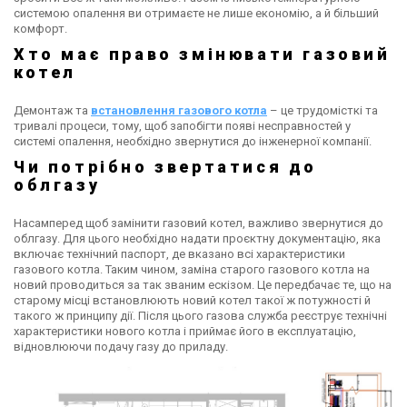
Ціна
Ціна
системою опалення ви отримаєте не лише економію, а й більший
Aquadue
AS 230V
385 035 грн
Ціна за запитом
комфорт.
Купити
Купити
Хто має право змінювати газовий
котел
Демонтаж та
встановлення газового котла
– це трудомісткі та
тривалі процеси, тому, щоб запобігти появі несправностей у
системі опалення, необхідно звернутися до інженерної компанії.
Чи потрібно звертатися до
облгазу
Насамперед щоб замінити газовий котел, важливо звернутися до
облгазу. Для цього необхідно надати проєктну документацію, яка
включає технічний паспорт, де вказано всі характеристики
газового котла. Таким чином, заміна старого газового котла на
новий проводиться за так званим ескізом. Це передбачає те, що на
старому місці встановлюють новий котел такої ж потужності й
такого ж принципу дії. Після цього газова служба реєструє технічні
характеристики нового котла і приймає його в експлуатацію,
відновлюючи подачу газу до приладу.