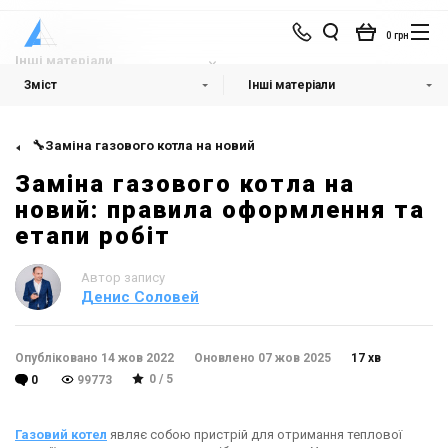
0 грн
Інші матеріали
Зміст
Інші матеріали
🔧Заміна газового котла на новий
Заміна газового котла на
новий: правила оформлення та
етапи робіт
Автор запису
Денис Соловей
Опубліковано 14 жов 2022
Оновлено 07 жов 2025
17 хв
0 / 5
0
99773
Газовий котел
являє собою пристрій для отримання теплової