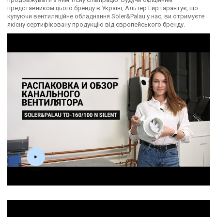
представником цього бренду в Україні, Альтер Ейр гарантує, що
купуючи вентиляційне обладнання Soler&Palau у нас, ви отримуєте
якісну сертифіковану продукцію від європейського бренду.