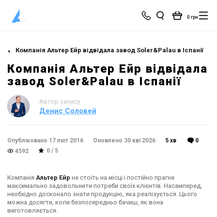
0 грн
Компанія Альтер Ейр відвідала завод Soler&Palau в Іспанії
Компанія Альтер Ейр відвідала
завод Soler&Palau в Іспанії
Автор запису
Денис Соловей
Опубліковано 17 лют 2016
Оновлено 30 кві 2026
5 хв
0
0 / 5
4592
Компанія
Альтер Ейр
не стоїть на місці і постійно прагне
максимально задовольнити потреби своїх клієнтів. Насамперед,
необхідно досконало знати продукцію, яка реалізується. Цього
можна досягти, коли безпосередньо бачиш, як вона
виготовляється.