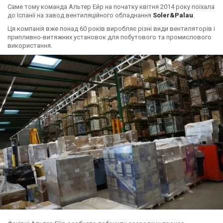
Саме тому команда Альтер Ейр на початку квітня 2014 року поїхала
до Іспанії на завод вентиляційного обладнання
Soler&Palau
.
Ця компанія вже понад 60 років виробляє різні види вентиляторів і
припливно-витяжних установок для побутового та промислового
використання.