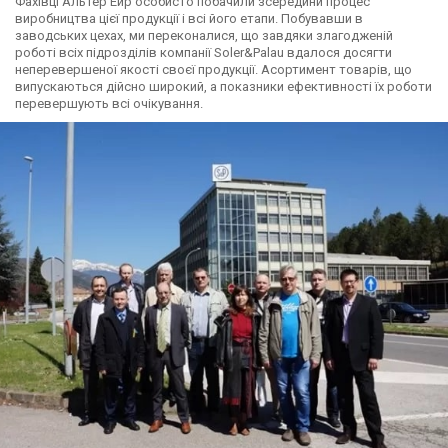
Фахівці Альтер Ейр особисто побачили зсередини процес
виробництва цієї продукції і всі його етапи. Побувавши в
заводських цехах, ми переконалися, що завдяки злагодженій
роботі всіх підрозділів компанії Soler&Palau вдалося досягти
неперевершеної якості своєї продукції. Асортимент товарів, що
випускаються дійсно широкий, а показники ефективності їх роботи
перевершують всі очікування.