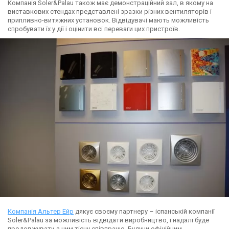
Компанія Soler&Palau також має демонстраційний зал, в якому на
виставкових стендах представлені зразки різних вентиляторів і
припливно-витяжних установок. Відвідувачі мають можливість
спробувати їх у дії і оцінити всі переваги цих пристроїв.
Компанія Альтер Ейр
дякує своєму партнеру – іспанській компанії
Soler&Palau за можливість відвідати виробництво, і надалі буде
продовжувати з ним тісну співпрацю. Будучи офіційним