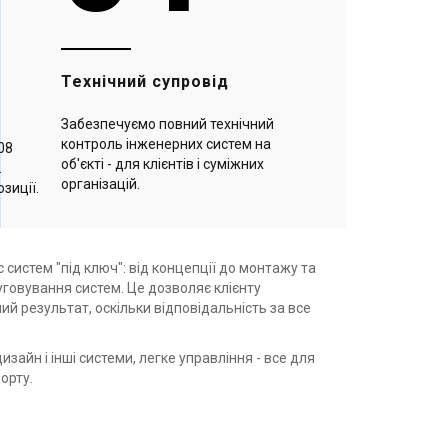
Технічний супровід
Забезпечуємо повний технічний
контроль інженерних систем на
08
об'єкті - для клієнтів і суміжних
.
організацій.
озиції.
систем "під ключ": від концепції до монтажу та
говування систем. Це дозволяє клієнту
ий результат, оскільки відповідальність за все
изайн і інші системи, легке управління - все для
орту.