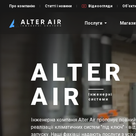
Про компанію
Статті і новини
Відеоогляди
Об’єкт
Послуги
Магази
ALTER
AIR
Інженерні
системи
Інженерна компанія Alter Air пропонує повний
реалізації кліматичних систем "під ключ" - ві
запуску. Наші фахівці надають послуги з усіх