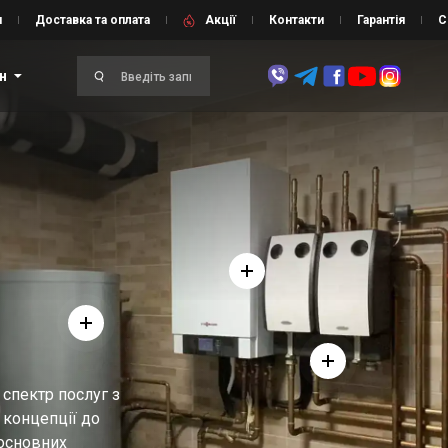
и
Доставка та оплата
Акції
Контакти
Гарантія
С
н
 спектр послуг з
д концепції до
 основних