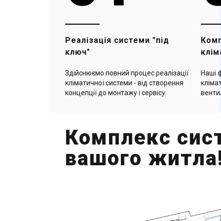
Всі проєкти
Всі проєкти
Замовити
Замовити
Реалізація системи "під
Комп
ключ"
клім
Здійснюємо повний процес реалізації
Наші ф
кліматичної системи - від створення
клімат
концепції до монтажу і сервісу.
венти
Комплекс сис
вашого житла