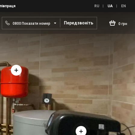
півпраця
RU
UA
EN
Передзвоніть
0
8
0
0
Показати номер
0 грн