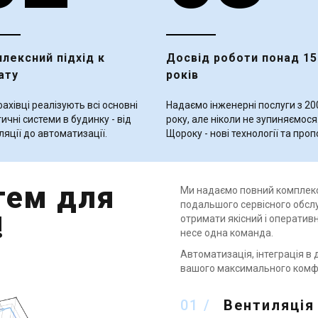
лексний підхід к
Досвід роботи понад 15
ату
років
ахівці реалізують всі основні
Надаємо інженерні послуги з 20
ичні системи в будинку - від
року, але ніколи не зупиняємося
ляції до автоматизації.
Щороку - нові технології та проп
тем для
Ми надаємо повний комплекс 
подальшого сервісного обслу
!
отримати якісний і оперативн
несе одна команда.
Автоматизація, інтеграція в д
вашого максимального комф
01
Вентиляція