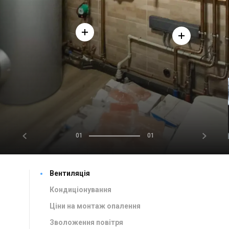
01
01
Вентиляція
Кондиціонування
Ціни на монтаж опалення
Зволоження повітря