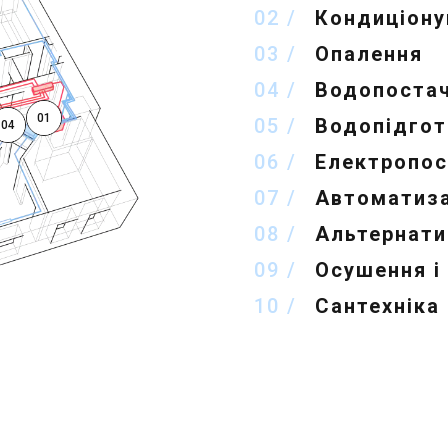
02
Кондиціону
03
Опалення
04
Водопостач
01
05
Водопідгот
04
06
Електропос
07
Автоматиза
08
Альтернати
09
Осушення і
10
Сантехніка