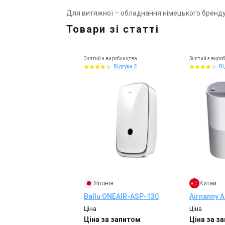
Для витяжної – обладнання німецького бренду
Товари зі статті
Знятий з виробництва
Знятий з виро
Відгуки 2
Ві
Японія
Китай
Ballu ONEAIR-ASP-130
Airnanny A
Ціна
Ціна
Ціна за запитом
Ціна за з