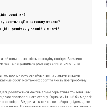
ійні решітки?
ку вентиляції в натяжну стелю?
ійні решітки у ванній кімнаті?
 який впливає на якість розподілу повітря. Важливо
ьки навіть неправильне розташування сприяє появі
шіток, пропонуємо ознайомитися з різними видами
ежатиме обсяг монтажних робіт та якість повітрообміну.
івлі, реалізується максимальна герметичність зовнішніх
ід час опалювального сезону. Однак є й інший бік медалі:
о повітря. Відкрити вікно – це не найкраща ідея, адже
епле – влітку. Це створює сильні навантаження на системи