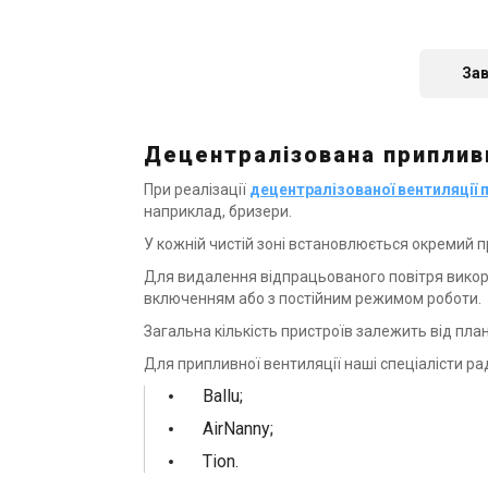
В наявності
Акція
За
Децентралізована приплив
При реалізації
децентралізованої вентиляції 
наприклад, бризери.
У кожній чистій зоні встановлюється окремий п
Литва
Для видалення відпрацьованого повітря викор
включенням або з постійним режимом роботи.
Припливн
установка 
Загальна кількість пристроїв залежить від пла
Ціна
Для припливної вентиляції наші спеціалісти ра
130 160 гр
Ballu;
Ку
AirNanny;
Tion.