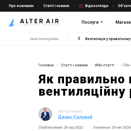
Про компанію
Статті і новини
Відеоогляди
Об’єкт
Послуги
Магази
Інші матеріали
Вентиляція у приватному
Головна
Статті і новини
Wiki-статті
Як правильно 
вентиляційну
Автор запису
Денис Соловей
Опубліковано 26 гру 2022
Оновлено 30 кві 2026