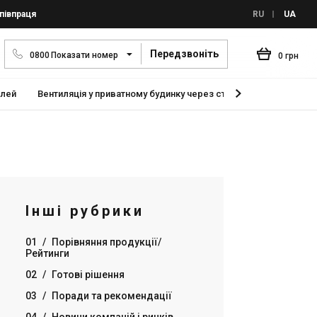
півпраця
RU
UA
Передзвоніть
0
8
0
0
Показати номер
0 грн
елей
Вентиляція у приватному будинку через стіну
Припливно-в
Інші рубрики
01
/
Порівняння продукції/
Рейтинги
02
/
Готові рішення
03
/
Поради та рекомендації