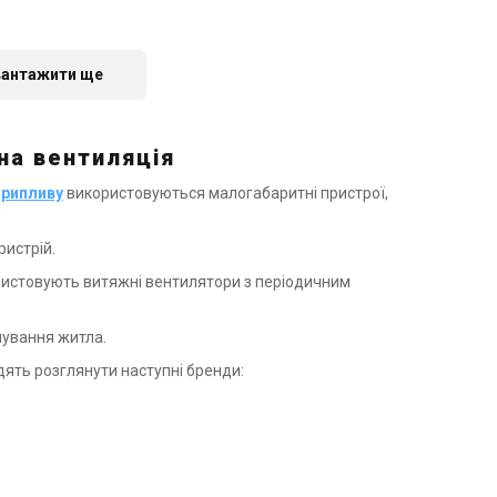
Відгуки 1
вантажити ще
на вентиляція
припливу
використовуються малогабаритні пристрої,
ристрій.
истовують витяжні вентилятори з періодичним
о-витяжна
Salda Smarty 3x 1.1
нування житла.
дять розглянути наступні бренди:
162 700 грн
н
пити