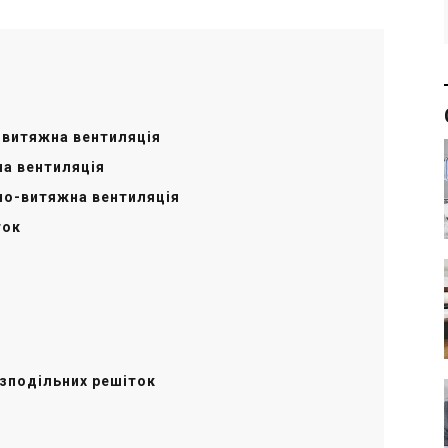
-витяжна вентиляція
а вентиляція
но-витяжна вентиляція
ток
зподільних решіток