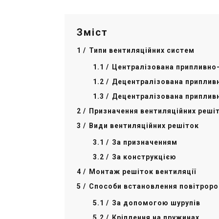
Зміст
Типи вентиляційних систем
Централізована припливно
Децентралізована припливн
Децентралізована приплив
Призначення вентиляційних реші
Види вентиляційних решіток
За призначенням
За конструкцією
Монтаж решіток вентиляції
Способи встановлення повітроро
За допомогою шурупів
Кріплення на пружинах