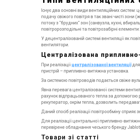
Типи вентиляційних
Існує два основні види вентиляційних систем:
подачу свіжого повітря в так звані чисті зони 
потоку з "брудних" зон (санвузла, кухні, вбирал
повітророзподільні та повітрозабірні елементи
У децентралізованій системі вентиляції як пов
вентилятори.
Централізована припливно
При реалізації
централізованої вентиляції
для
пристрій – припливно-витяжна установка.
За системою повітроводів подається свіже вул
Явна перевага централізованої системи вентиля
рахунок відпрацьованого тепла за допомогою 
рекуператор, окрім тепла, дозволить передава
Даний спосіб реалізації повітрообміну сприяє
Для реалізації центральної припливно-витяжно
перевірене обладнання чеського бренду Jablot
Товари зі статті