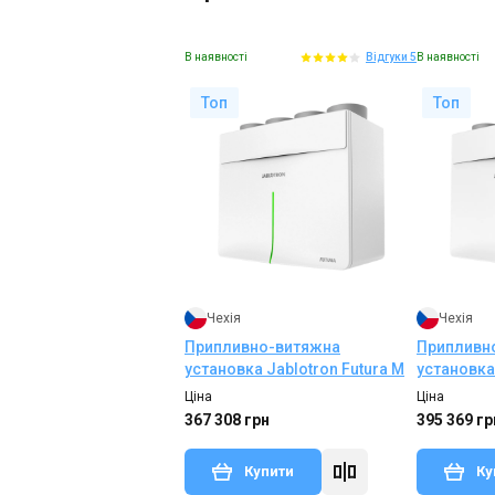
В наявності
В наявності
Відгуки 5
Топ
Топ
Чехія
Чехія
Припливно-витяжна
Припливн
установка Jablotron Futura M
установка 
Ціна
Ціна
367 308 грн
395 369 гр
Купити
Ку