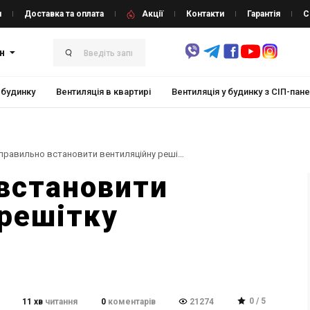
и
Доставка та оплата
Акції
Контакти
Гарантія
С
н
 будинку
Вентиляція в квартирі
Вентиляція у будинку з СІП-пан
💨Як правильно встановити вентиляційну решітку
встановити
 решітку
0 / 5
11 хв
читання
0
коментарів
21274