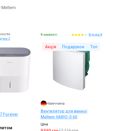
 Meltem.
бництва
В наявності
Відгуки 8
дгуки 2
Акція
Подарунок
Топ
Німеччина
Вентилятор для ванної
7 Forever
Meltem VARIO-II 60
Ціна
апитом
12 116 грн
9 560 грн