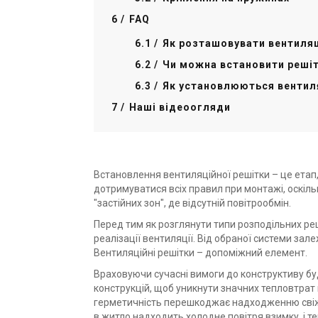
FAQ
Як розташовувати вентиляц
Чи можна встановити решіт
Як установлюються вентиляц
Наші відеоогляди
Встановлення вентиляційної решітки – це етап,
дотримуватися всіх правил при монтажі, оскіл
"застійних зон", де відсутній повітрообмін.
Перед тим як розглянути типи розподільних ре
реалізації вентиляції. Від обраної системи зал
Вентиляційні решітки – допоміжний елемент.
Враховуючи сучасні вимоги до конструктиву буд
конструкцій, щоб уникнути значних тепловтрат п
герметичність перешкоджає надходженню свіжог
в житло надходить холодне повітря взимку, і т