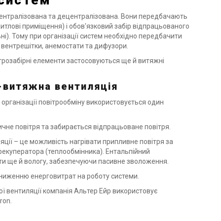
 систем
 централізована та децентралізована. Вони передбачають
(житлові приміщення) і обов'язковий забір відпрацьованого
ьні). Тому при організації систем необхідно передбачити
: вентрешітки, анемостати та дифузори.
ітрозабірні елементи застосовуються ще й витяжні
-витяжна вентиляція
 організації повітрообміну використовується один
ичне повітря та забирається відпрацьоване повітря.
ції – це можливість нагрівати припливне повітря за
рекуператора (теплообмінника). Ентальпійний
ти ще й вологу, забезпечуючи пасивне зволоження.
 зниженню енерговитрат на роботу системи.
ї вентиляції компанія Альтер Ейр використовує
ron.