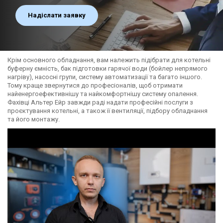
Надіслати заявку
Крім основного обладнання, вам належить підібрати для котельні
буферну ємність, бак підготовки гарячої води (бойлер непрямого
нагріву), насосні групи, систему автоматизації та багато іншого.
Тому краще звернутися до професіоналів, щоб отримати
найенергоефективнішу та найкомфортнішу систему опалення.
Фахівці Альтер Ейр завжди раді надати професійні послуги з
проєктування котельні, а також її вентиляції, підбору обладнання
та його монтажу.