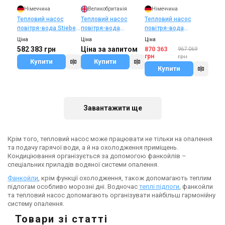
Німеччина
Великобританія
Німеччина
Тепловий насос
Тепловий насос
Тепловий насос
повітря-вода Stiebel
повітря-вода
повітря-вода
Eltron HPA-O 8 CS
MYCOND HEVI
Viessmann AWB 400V
Ціна
Ціна
Ціна
PLUS FLEX SET
201.D16
582 383 грн
Ціна за запитом
870 363
967 069
грн
грн
Купити
Купити
Купити
В наявності
В наявності
Залишити відгук
Залишити відгук
Завантажити ще
Крім того, тепловий насос може працювати не тільки на опалення
Німеччина
Італія
та подачу гарячої води, а й на охолодження приміщень.
Тепловий насос
Тепловий насос
Кондиціювання організується за допомогою фанкойлів –
повітря-вода Vaillant
повітря-вода Olimpia
спеціальних приладів водяної системи опалення.
aroTHERM VWL 105/5
Splendid Sherpa S3
Ціна
Ціна
Фанкойли
, крім функції охолодження, також допомагають теплим
AS/IS 400V
Aquadue
461 800 грн
385 035 грн
підлогам особливо морозні дні. Водночас
теплі підлоги
, фанкойли
та тепловий насос допомагають організувати найбільш гармонійну
Купити
Купити
систему опалення.
Товари зі статті