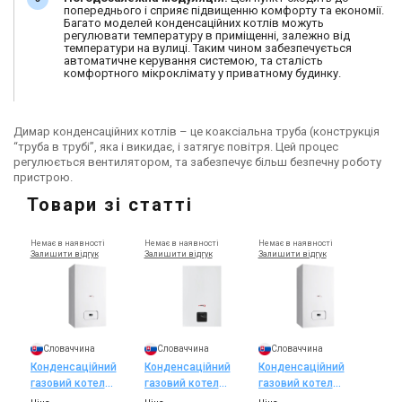
попереднього і сприяє підвищенню комфорту та економії.
Багато моделей конденсаційних котлів можуть
регулювати температуру в приміщенні, залежно від
температури на вулиці. Таким чином забезпечується
автоматичне керування системою, та сталість
комфортного мікроклімату у приватному будинку.
Димар конденсаційних котлів – це коаксіальна труба (конструкція
“труба в трубі”, яка і викидає, і затягує повітря. Цей процес
регулюється вентилятором, та забезпечує більш безпечну роботу
пристрою.
Товари зі статті
Немає в наявності
Немає в наявності
Немає в наявності
Залишити відгук
Залишити відгук
Залишити відгук
Словаччина
Словаччина
Словаччина
Конденсаційний
Конденсаційний
Конденсаційний
газовий котел
газовий котел
газовий котел
Protherm Lynx
Protherm Puma
Protherm Lynx