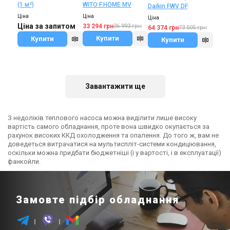
(1 м²)
WITO F.HOME MV
Daikin FWV DF
Ціна
Ціна
Ціна
Ціна за запитом
33 294 грн
36 993 грн
64 374 грн
73 505 грн
Купити
Купити
Купити
В наявності
Залишити відгук
Завантажити ще
З недоліків теплового насоса можна виділити лише високу
Польща
вартість самого обладнання, проте вона швидко окупається за
Тепла підлога KAN (1
рахунок високих ККД охолодження та опалення. До того ж, вам не
м²)
доведеться витрачатися на мультиспліт-системи кондиціювання,
оскільки можна придбати бюджетніші (і у вартості, і в експлуатації)
Ціна
фанкойли.
Ціна за запитом
Купити
Замовте підбір обладнання