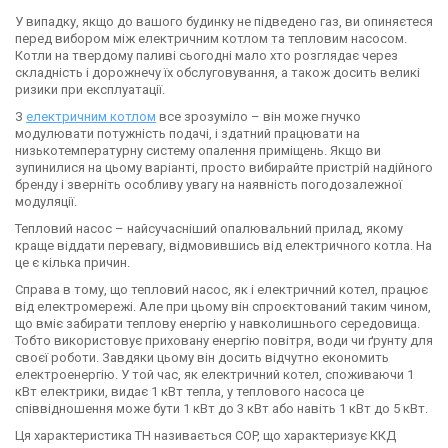
У випадку, якщо до вашого будинку не підведено газ, ви опиняєтеся
перед вибором між електричним котлом та тепловим насосом.
Котли на твердому паливі сьогодні мало хто розглядає через
складність і дорожнечу їх обслуговування, а також досить великі
ризики при експлуатації.
З
електричним котлом
все зрозуміло – він може гнучко
модулювати потужність подачі, і здатний працювати на
низькотемпературну систему опалення приміщень. Якщо ви
зупинилися на цьому варіанті, просто вибирайте пристрій надійного
бренду і зверніть особливу увагу на наявність погодозалежної
модуляції.
Тепловий насос – найсучасніший опалювальний прилад, якому
краще віддати перевагу, відмовившись від електричного котла. На
це є кілька причин.
Справа в тому, що тепловий насос, як і електричний котел, працює
від електромережі. Але при цьому він спроєктований таким чином,
що вміє забирати теплову енергію у навколишнього середовища.
Тобто використовує приховану енергію повітря, води чи ґрунту для
своєї роботи. Завдяки цьому він досить відчутно економить
електроенергію. У той час, як електричний котел, споживаючи 1
кВт електрики, видає 1 кВт тепла, у теплового насоса це
співвідношення може бути 1 кВт до 3 кВт або навіть 1 кВт до 5 кВт.
Ця характеристика ТН називається COP, що характеризує ККД