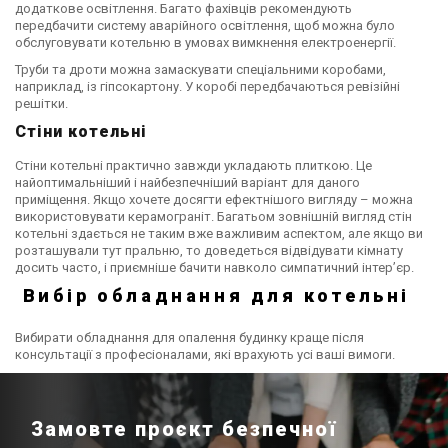
додаткове освітлення. Багато фахівців рекомендують
передбачити систему аварійного освітлення, щоб можна було
обслуговувати котельню в умовах вимкнення електроенергії.
Труби та дроти можна замаскувати спеціальними коробами,
наприклад, із гіпсокартону. У коробі передбачаються ревізійні
решітки.
Стіни котельні
Стіни котельні практично завжди укладають плиткою. Це
найоптимальніший і найбезпечніший варіант для даного
приміщення. Якщо хочете досягти ефектнішого вигляду – можна
використовувати керамограніт. Багатьом зовнішній вигляд стін
котельні здається не таким вже важливим аспектом, але якщо ви
розташували тут пральню, то доведеться відвідувати кімнату
досить часто, і приємніше бачити навколо симпатичний інтер’єр.
Вибір обладнання для котельні
Вибирати обладнання для опалення будинку краще після
консультації з професіоналами, які врахують усі ваші вимоги.
Замовте проєкт безпечної