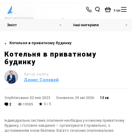
0 грн
Інші матеріали
Зміст
Інші матеріали
Котельня в приватному будинку
Котельня в приватному
будинку
Автор запису
Денис Соловей
Опубліковано 02 лип 2023
Оновлено 29 кві 2026
13 хв
5 / 5
2
19505
Індивідуальна система опалення необхідна у кожному приватному
будинку, і головне завдання – організувати її правильно, з
дотриманням норм безпеки. Багато сучасних опалювальних