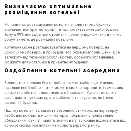
Визначаємо оптимальне
розміщення котельні
Як правило, розташування котельні в приватному будинку
визначається архітектором під час проєктування самої будівлі.
Тому в 99% випадків при отриманні проєкту від компанії, ви чітко
розумітимете, де розміщена котельня.
Котельня може розташовуватися на першому поверсі, на
цокольному поверсі, в прибудові або окремому приміщенні. Все
залежить від технічних особливостей, обраного обладнання,
бюджету для котельної в приватному будинку.
Оздоблення котельні зсередини
Залишати котельню без оздоблення – не найкраще рішення,
оскільки необроблені стіни можуть сильно порошити, і тим самим
шкодити роботі опалювального обладнання. Сучасні котельні
виглядають так само презентабельно та акуратно, як і весь
основний будинок.
Підлогу котельні заливають бетонною стяжкою, на яку зверху
необхідно покласти міцний матеріал. Оскільки опалювальне
обладнання і бак ГВП мають значну вагу, то краще відмовитися від
крихкої керамічної плитки на користь керамограніту.