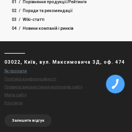
01
/
Порівняння продукції/Рейтинги
02
/
Поради та рекомендації
03
/
Wiki-статті
04
/
Новини компаній і ринків
03022, Київ, вул. Максимовича 3Д, оф. 474
Як проїхати
Політика конфіденційності
Правила використання матеріалів сайту
Мапа сайту
Контакти
Залишити відгук