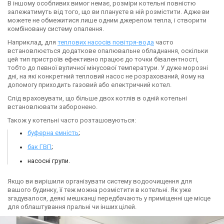
В іншому особливих вимог немає, розміри котельні повністю
залежатимуть від того, що ви плануєте в ній розмістити. Адже ви
можете не обмежитися лише одним джерелом тепла, і створити
комбіновану систему опалення.
Наприклад, для
теплових насосів повітря-вода
часто
встановлюється додаткове опалювальне обладнання, оскільки
цей тип пристроїв ефективно працює до точки бівалентності,
тобто до певної вуличної мінусової температури. У дуже морозні
дні, на які конкретний тепловий насос не розрахований, йому на
допомогу приходить газовий або електричний котел.
Слід враховувати, що більше двох котлів в одній котельні
встановлювати заборонено.
Також у котельні часто розташовуються:
буферна ємність
;
бак ГВП
;
насосні групи.
Якщо ви вирішили організувати систему водоочищення для
вашого будинку, її теж можна розмістити в котельні. Як уже
згадувалося, деякі мешканці передбачають у приміщенні ще місце
для облаштування пральні чи інших цілей.