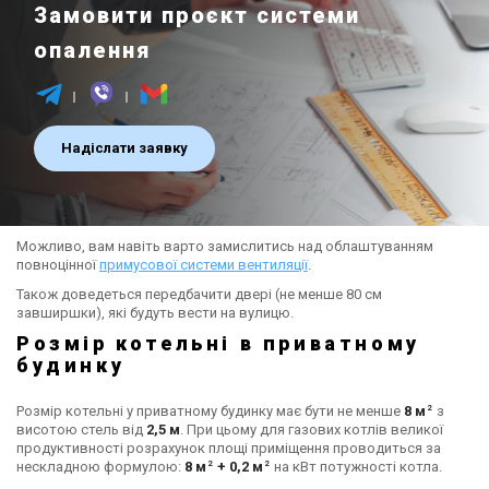
Замовити проєкт системи
опалення
Надіслати заявку
Можливо, вам навіть варто замислитись над облаштуванням
повноцінної
примусової системи вентиляції
.
Також доведеться передбачити двері (не менше 80 см
завширшки), які будуть вести на вулицю.
Розмір котельні в приватному
будинку
2
Розмір котельні у приватному будинку має бути не менше
8 м
з
висотою стель від
2,5 м
. При цьому для газових котлів великої
продуктивності розрахунок площі приміщення проводиться за
2
2
нескладною формулою:
8 м
+ 0,2 м
на кВт потужності котла.