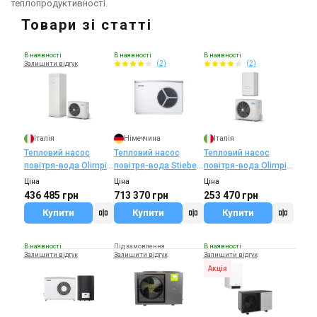
теплопродуктивності.
Товари зі статті
В наявності
В наявності
В наявності
(2)
(2)
Залишити відгук
Італія
Німеччина
Італія
Тепловий насос
Тепловий насос
Тепловий насос
повітря-вода Olimpia
повітря-вода Stiebel
повітря-вода Olimpia
Splendid Sherpa S3
Eltron HPA-O 13
Splendid Sherpa S3
Ціна
Ціна
Ціна
Tower
Premium
436 485 грн
713 370 грн
253 470 грн
Купити
Купити
Купити
В наявності
Під замовлення
В наявності
Залишити відгук
Залишити відгук
Залишити відгук
Акція