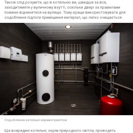
Також слід розуміти, що в котельню ви, швидше за все,
заходитимете у вуличному взутті, оскільки двері за правилами
повинні відчинятися на вулицю. Тому краще використовувати для
оздоблення підлоги приміщення матеріал, що легко очищається.
Оздоблення котельні керамогранітом
Ще всередині котельні, окрім природного світла, проводять