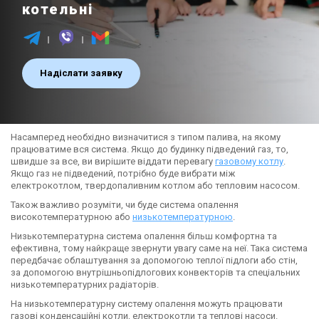
котельні
Надіслати заявку
Насамперед необхідно визначитися з типом палива, на якому
працюватиме вся система. Якщо до будинку підведений газ, то,
швидше за все, ви вирішите віддати перевагу
газовому котлу
.
Якщо газ не підведений, потрібно буде вибрати між
електрокотлом, твердопаливним котлом або тепловим насосом.
Також важливо розуміти, чи буде система опалення
високотемпературною або
низькотемпературною
.
Низькотемпературна система опалення більш комфортна та
ефективна, тому найкраще звернути увагу саме на неї. Така система
передбачає облаштування за допомогою теплої підлоги або стін,
за допомогою внутрішньопідлогових конвекторів та спеціальних
низькотемпературних радіаторів.
На низькотемпературну систему опалення можуть працювати
газові конденсаційні котли, електрокотли та теплові насоси.