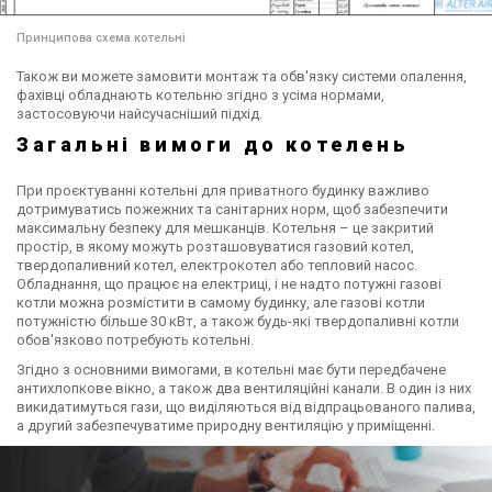
Принципова схема котельні
Також ви можете замовити монтаж та обв'язку системи опалення,
фахівці обладнають котельню згідно з усіма нормами,
застосовуючи найсучасніший підхід.
Загальні вимоги до котелень
При проєктуванні котельні для приватного будинку важливо
дотримуватись пожежних та санітарних норм, щоб забезпечити
максимальну безпеку для мешканців. Котельня – це закритий
простір, в якому можуть розташовуватися газовий котел,
твердопаливний котел, електрокотел або тепловий насос.
Обладнання, що працює на електриці, і не надто потужні газові
котли можна розмістити в самому будинку, але газові котли
потужністю більше 30 кВт, а також будь-які твердопаливні котли
обов'язково потребують котельні.
Згідно з основними вимогами, в котельні має бути передбачене
антихлопкове вікно, а також два вентиляційні канали. В один із них
викидатимуться гази, що виділяються від відпрацьованого палива,
а другий забезпечуватиме природну вентиляцію у приміщенні.