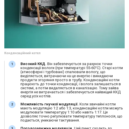
Конденсаційний котел
Високий ККД.
Він забезпечується за рахунок точки
конденсації вологи (при температурі 55-60°C). Старі котли
(атмосферні і турбовані) спалювали вологу, що
виділяється, витрачаючи на це енергію і викидаючи
продукти згоряння просто в трубу. Конденсаційні котли
працюють до точки конденсації, і волога залишається в
системі, а потім видаляється в каналізацію. Тому зайва
енергія не витрачається і забезпечується найвищий ККД
серед усіх котлів.
Можливість гнучкої модуляції.
Коли звичайні котли
мають модуляцію 1:2 або 1:3, конденсаційні котли можуть
модулювати температуру 1:10 або навіть 1:17. Це
дозволяє точно регулювати температуру теплоносія, що
подається, уникаючи тактування.
Погодозалежна модуляція.
Цей пункт сходить до