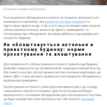
Котельня в приватному будинку
Розташування обладнання в котельні, як правило, визначається
інженерною компанією, яка
проєктує систему опалення
та
підготовки гарячої води. У цій статті ми розглянемо певні нюанси
облаштування котельні, вимоги до даного приміщення, та
поговоримо про обладнання, яке буде найбільш підходящим для
сучасного будинку.
Як облаштовується котельня в
приватному будинку: норми
проєктування та влаштування
Для правильного облаштування котельні у приватному будинку
важливо звернутися до професіоналів. Інженери компанії Альтер
Ейр знають все про проєктування систем опалення відповідно до
вимог ДБН, і тому зможуть правильно розташувати обладнання у
виділеному приміщенні.
Проєктування котельні з усіма кресленнями входить до складу
повноцінного проєкту опалення. Для початку вам необхідно
визначитися з основним обладнанням для опалювальної системи:
це буде газовий або електричний котел, або взагалі
тепловий
насос
.